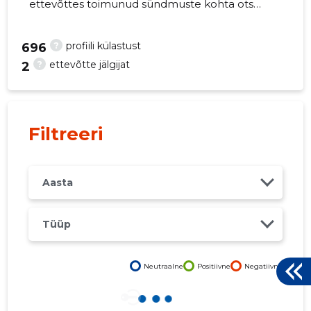
ettevõttes toimunud sündmuste kohta otse
oma mobiili, veebi või emailile. Õiged otsused
õigel ajal!
?
profiili külastust
696
?
ettevõtte jälgijat
2
1
Filtreeri
Aasta
Tüüp
Neutraalne
Positiivne
Negatiivne