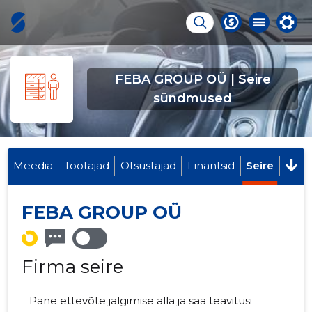
FEBA GROUP OÜ | Seire
sündmused
Meedia
Töötajad
Otsustajad
Finantsid
Seire
FEBA GROUP OÜ
Firma seire
Pane ettevõte jälgimise alla ja saa teavitusi