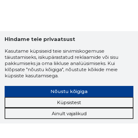
Hindame teie privaatsust
Kasutame küpsiseid teie sirvimiskogemuse
täiustamiseks, isikupärastatud reklaamide või sisu
pakkumiseks ja oma liikluse analüüsimiseks. Kui
klõpsate "nõustu kõigiga", nõustute kõikide meie
küpsiste kasutamisega.
Nõustu kõigiga
Küpsistest
Ainult vajalikud