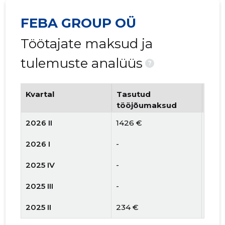
FEBA GROUP OÜ
Töötajate maksud ja
tulemuste analüüs
?
Kvartal
Tasutud
Tööt
tööjõumaksud
arv
2026 II
1426 €
4
2026 I
-
1
2025 IV
-
-
2025 III
-
-
2025 II
234 €
1