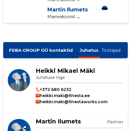
Martin Ilumets
Maineskoorid:
...
FEBA GROUP OÜ kontaktid
Juhatus
Töötajad
Heikki Mikael Mäki
Juhatuse liige
+372 680 6232
heikki.maki@finesta.ee
heikki.maki@finestaworks.com
Martin Ilumets
Partner