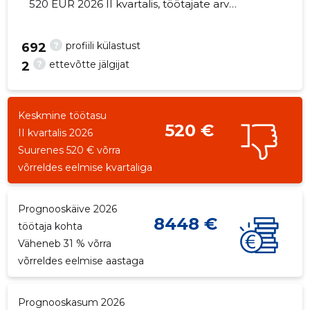
520 EUR 2026 II kvartalis, töötajate arv
suurenes 3 võrra - 4 töötajat
?
profiili külastust
692
?
ettevõtte jälgijat
2
1
Keskmine töötasu
520 €
II kvartalis 2026
Suurenes 520 € võrra
võrreldes eelmise kvartaliga
Prognooskäive 2026
8448 €
töötaja kohta
Väheneb 31 % võrra
võrreldes eelmise aastaga
Prognooskasum 2026