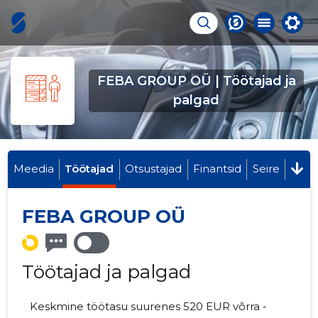
FEBA GROUP OÜ | Töötajad ja
palgad
Meedia
Töötajad
Otsustajad
Finantsid
Seire
FEBA GROUP OÜ
Töötajad ja palgad
Keskmine töötasu suurenes 520 EUR võrra -