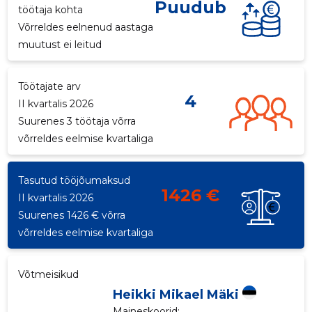
Puudub
töötaja kohta
p
Võrreldes eelnenud aastaga
muutust ei leitud
Töötajate arv
4
II kvartalis 2026
Suurenes 3 töötaja võrra
võrreldes eelmise kvartaliga
Tasutud tööjõumaksud
1426 €
II kvartalis 2026
Suurenes 1426 € võrra
võrreldes eelmise kvartaliga
Võtmeisikud
Heikki Mikael Mäki
Maineskoorid:
...