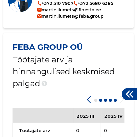
+372 510 7907
+372 5680 6385
martin.ilumets@finesto.ee
martin.ilumets@feba.group
FEBA GROUP OÜ
Töötajate arv ja
hinnangulised keskmised
palgad
?
2025 III
2025 IV
2
Töötajate arv
0
0
1