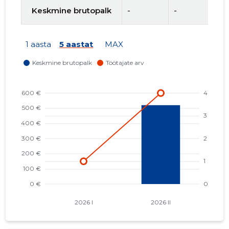
Keskmine brutopalk
-
-
-
1 aasta
5 aastat
MAX