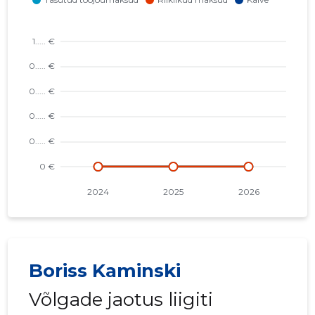
VIKLINK OÜ
...... €
LIND&BLOM INVEST OÜ
...... €
Boriss Kaminski
Võlgade jaotus liigiti