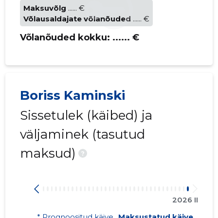
Maksuvõlg
...... €
Võlausaldajate võlanõuded
...... €
Võlanõuded kokku:
...... €
Boriss Kaminski
Sissetulek (käibed) ja
väljaminek (tasutud
maksud)
?
2026 II
* Prognoositud käive
Maksustatud käive