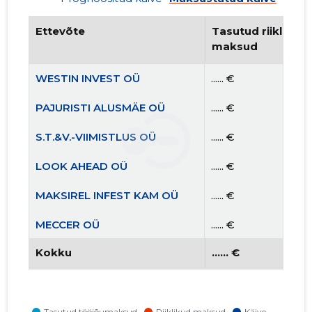
Ettevõte
Tasutud riiklikud 
maksud
WESTIN INVEST OÜ
...... €
PAJURISTI ALUSMÄE OÜ
...... €
S.T.&V.-VIIMISTLUS OÜ
...... €
LOOK AHEAD OÜ
...... €
MAKSIREL INFEST KAM OÜ
...... €
MECCER OÜ
...... €
Kokku
...... €
TREFTONPROF OÜ
...... €
TARVA TALU OÜ
...... €