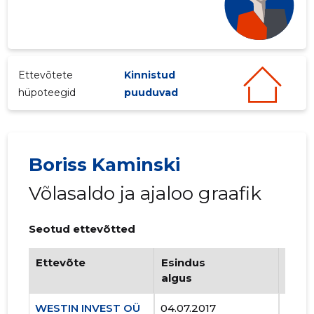
Ettevõtete
Kinnistud
hüpoteegid
puuduvad
Boriss Kaminski
Võlasaldo ja ajaloo graafik
Seotud ettevõtted
Ettevõte
Esindus
Esin
algus
lõpp
WESTIN INVEST OÜ
04.07.2017
..