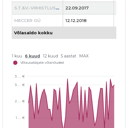
S.T.&V.-VIIMISTLUS OÜ
22.09.2017
20.01
MECCER OÜ
12.12.2018
27.01
Võlasaldo kokku
1 kuu
6 kuud
12 kuud
5 aastat
MAX