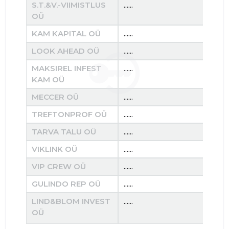
S.T.&V.-VIIMISTLUS
......
......
OÜ
KAM KAPITAL OÜ
......
......
LOOK AHEAD OÜ
......
......
MAKSIREL INFEST
......
......
KAM OÜ
MECCER OÜ
......
......
TREFTONPROF OÜ
......
......
TARVA TALU OÜ
......
......
VIKLINK OÜ
......
......
VIP CREW OÜ
......
......
GULINDO REP OÜ
......
......
LIND&BLOM INVEST
......
......
OÜ