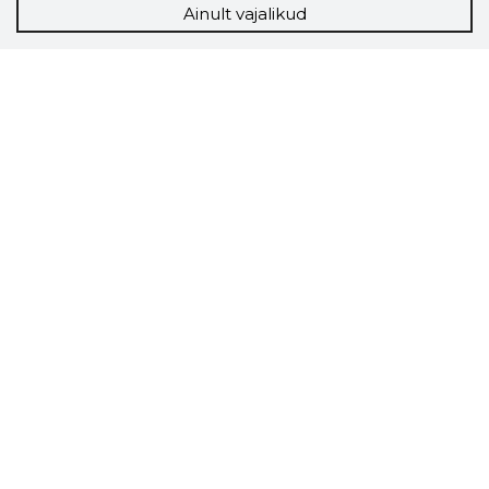
Ainult vajalikud
Storybook
Chrome laiendus
Storybooki laiendus ütleb Sulle, mis firma
veebilehel Sa parajasti viibid ja kui usaldusväärne
see firma täna on.
LAADI LAIENDUS ALLA