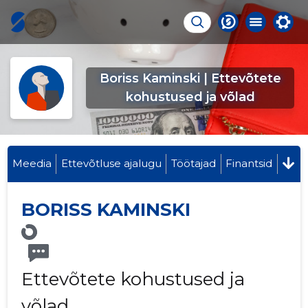
Boriss Kaminski | Ettevõtete
kohustused ja võlad
Meedia
Ettevõtluse ajalugu
Töötajad
Finantsid
BORISS KAMINSKI
Ettevõtete kohustused ja
võlad