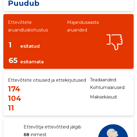
Puudub
Ettevõtete
Majandusaasta
aruandluskohustus
aruanded
1
esitatud
65
esitamata
Teadaanded:
Ettevõtete otsused ja ettekirjutused
174
Kohtumäärused:
104
Maksekäsud:
11
Ettevõtja ettevõtteid jälgib
68
inimest