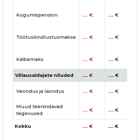
Kogumispension
...... €
...... €
Töötuskindlustusmakse
...... €
...... €
Käibemaks
...... €
...... €
Võlausaldajate nõuded
...... €
...... €
Veondus ja laondus
...... €
...... €
Muud teenindavad
...... €
...... €
tegevused
Kokku
...... €
...... €