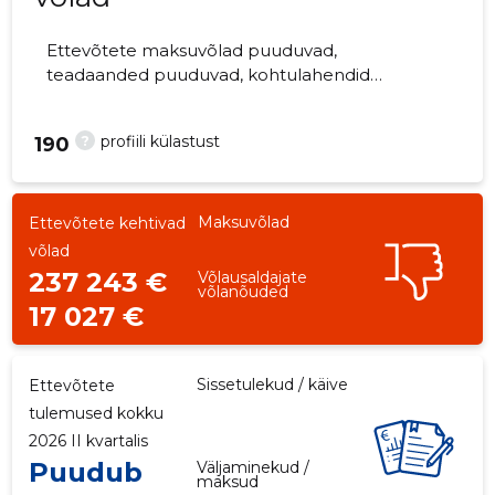
Ettevõtete maksuvõlad puuduvad,
teadaanded puuduvad, kohtulahendid
puuduvad, kohtuistungid puuduvad,
majandusaasta aruanded esitatud.
?
profiili külastust
190
Ettevõtteid jälgib 0 inimest.
Maksuvõlad
Ettevõtete kehtivad
võlad
237 243 €
Võlausaldajate
võlanõuded
17 027 €
Sissetulekud / käive
Ettevõtete
tulemused kokku
2026 II kvartalis
Puudub
Väljaminekud /
maksud