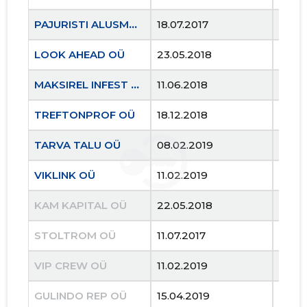
PAJURISTI ALUSMÄE OÜ
18.07.2017
..
LOOK AHEAD OÜ
23.05.2018
..
MAKSIREL INFEST KAM OÜ
11.06.2018
..
TREFTONPROF OÜ
18.12.2018
..
TARVA TALU OÜ
08.02.2019
..
VIKLINK OÜ
11.02.2019
..
Vali ette
KAM KAPITAL OÜ
22.05.2018
13.02
Puudub
STOLTROM OÜ
11.07.2017
03.10
VIP CREW OÜ
11.02.2019
21.11
GULINDO REP OÜ
15.04.2019
04.0