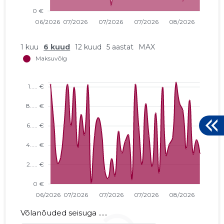
1 kuu
6 kuud
12 kuud
5 aastat
MAX
Võlanõuded seisuga ......