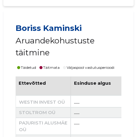
Boriss Kaminski
Aruandekohustuste
täitmine
Täidetud
Täitmata
Väljaspool vastutusperioodi
Ettevõtted
Esinduse algus
Es
WESTIN INVEST OÜ
......
......
STOLTROM OÜ
......
......
PAJURISTI ALUSMÄE
......
......
OÜ