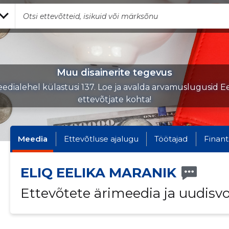
Muu disainerite tegevus
edialehel külastusi 137. Loe ja avalda arvamuslugusid Ee
ettevõtjate kohta!
Meedia
Ettevõtluse ajalugu
Töötajad
Finant
ELIQ EELIKA MARANIK
Ettevõtete ärimeedia ja uudisv