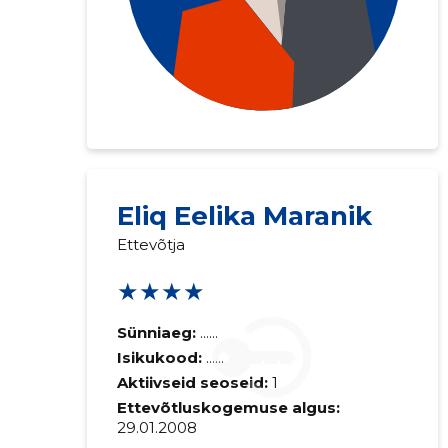
Eliq Eelika Maranik
Ettevõtja
★★★★
Sünniaeg:
......
Isikukood:
......
Aktiivseid seoseid:
1
Ettevõtluskogemuse algus:
29.01.2008