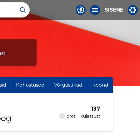
SISENE
sti
sid
Kohustused
Võrgustikud
Koond
137
oog
?
profiili külastust