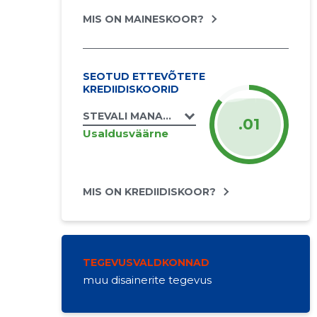
MIS ON MAINESKOOR?
SEOTUD ETTEVÕTETE
KREDIIDISKOORID
STEVALI MANAGEMENT KOMMANDITBOLAG E
.01
Usaldusväärne
MIS ON KREDIIDISKOOR?
TEGEVUSVALDKONNAD
muu disainerite tegevus