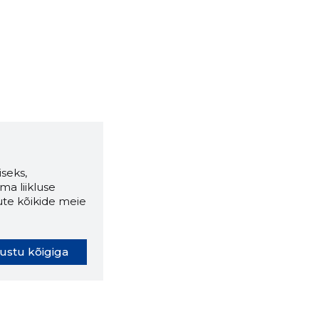
seks,
ma liikluse
ute kõikide meie
ustu kõigiga