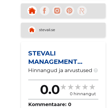
stevali.se
STEVALI
MANAGEMENT
KOMMANDITBOLAG
Hinnangud ja arvustused
?
EESTI FILIAAL
0.0
0 hinnangut
Kommentaare:
0