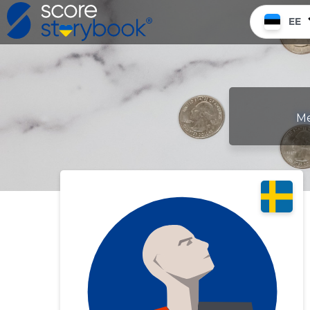
EE
Me