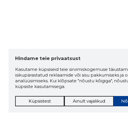
Hindame teie privaatsust
Kasutame küpsiseid teie sirvimiskogemuse täiustami
isikupärastatud reklaamide või sisu pakkumiseks ja o
analüüsimiseks. Kui klõpsate "nõustu kõigiga", nõust
küpsiste kasutamisega.
Küpsistest
Ainult vajalikud
Nõ