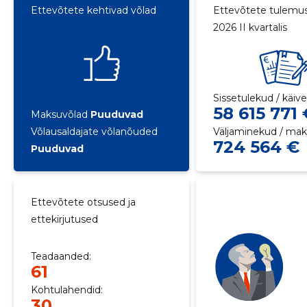
Ettevõtete kehtivad võlad
Ettevõtete tulemu
2026 II kvartalis
Sissetulekud / käiv
58 615 771 
Maksuvõlad
Puuduvad
Võlausaldajate võlanõuded
Väljaminekud / ma
724 564 €
Puuduvad
Ettevõtete otsused ja
ettekirjutused
Teadaanded:
61
Kohtulahendid:
30