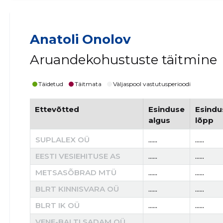
Anatoli Onolov
Aruandekohustuste täitmine
Täidetud
Täitmata
Väljaspool vastutusperioodi
Ettevõtted
Esinduse
Esindu
algus
lõpp
SUPLALEX OÜ
......
......
EESTI VESIEHITUSE AS
......
......
METSASÕBRAD MTÜ
......
......
BLRT KINNISVARA OÜ
......
......
BLRT IK OÜ
......
......
VENE-BALTI SADAM OÜ
......
......