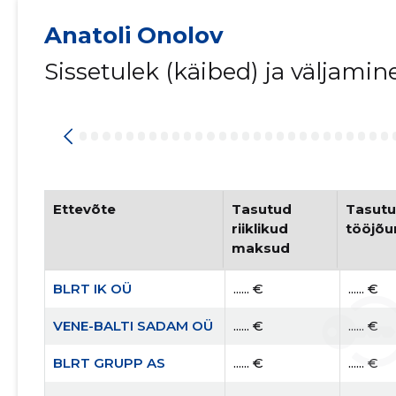
Anatoli Onolov
Sissetulek (käibed) ja väljami
Ettevõte
Tasutud 
Tasutu
riiklikud 
tööjõ
maksud
BLRT IK OÜ
...... €
...... €
VENE-BALTI SADAM OÜ
...... €
...... €
BLRT GRUPP AS
...... €
...... €