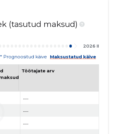
nek (tasutud maksud)
?
2026 II
* Prognoositud käive
Maksustatud käive
d 
Töötajate arv
umaksud
......
......
......