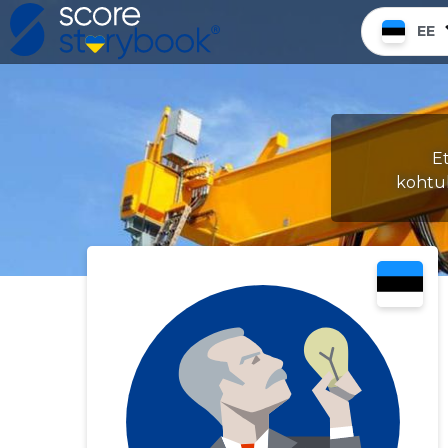
EE
E
kohtu