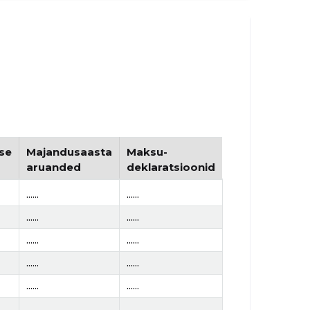
se
Majandusaasta
Maksu-
aruanded
deklaratsioonid
......
......
......
......
......
......
......
......
......
......
......
......