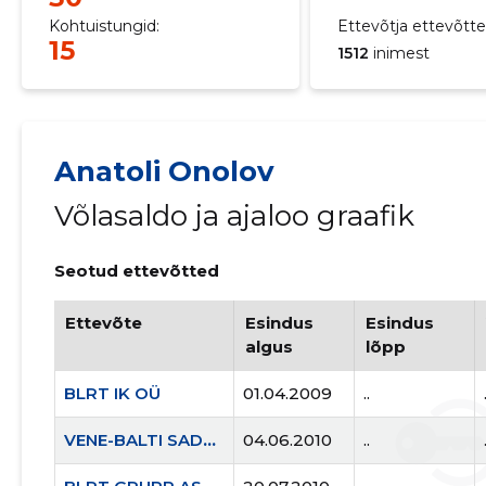
Kohtuistungid:
Ettevõtja ettevõttei
15
1512
inimest
Anatoli Onolov
Võlasaldo ja ajaloo graafik
Seotud ettevõtted
Ettevõte
Esindus
Esindus
algus
lõpp
BLRT IK OÜ
01.04.2009
..
VENE-BALTI SADAM OÜ
04.06.2010
..