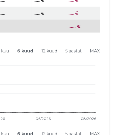
......
...... €
...... €
......
...... €
...... €
...... €
1 kuu
6 kuud
12 kuud
5 aastat
MAX
1 kuu
6 kuud
12 kuud
5 aastat
MAX