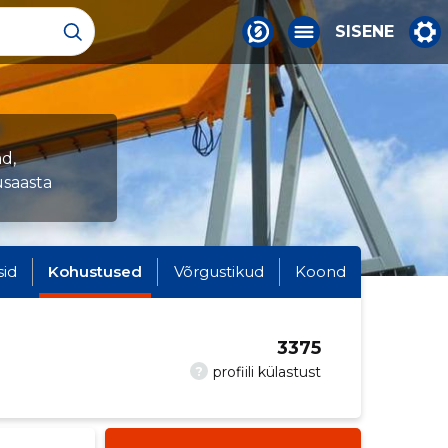
SISENE
d,
saasta
sid
Kohustused
Võrgustikud
Koond
3375
?
profiili külastust