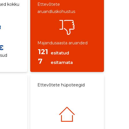
sed kokku
Ettevõtete
aruandluskohustus
e
Majandusaasta aruanded
€
121
esitatud
ksud
7
esitamata
Ettevõtete hüpoteegid