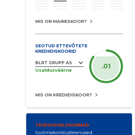
MIS ON MAINESKOOR?
SEOTUD ETTEVÕTETE
KREDIIDISKOORID
BLRT GRUPP AS
.01
Usaldusväärne
MIS ON KREDIIDISKOOR?
TEGEVUSVALDKONNAD
tootmiskoristusteenused