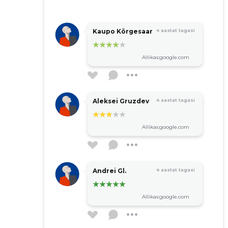
Kaupo Kõrgesaar
4 aastat tagasi
Allikas:google.com
Aleksei Gruzdev
4 aastat tagasi
Allikas:google.com
Andrei Gl.
4 aastat tagasi
Allikas:google.com