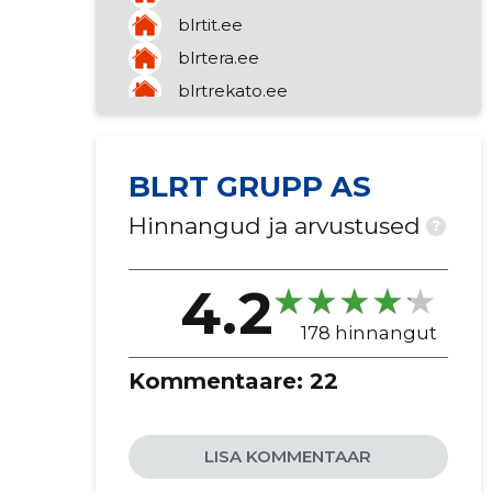
blrtit.ee
blrtera.ee
blrtrekato.ee
portvenebalti.ee
BLRT GRUPP AS
Hinnangud ja arvustused
?
4.2
178 hinnangut
Kommentaare:
22
LISA KOMMENTAAR