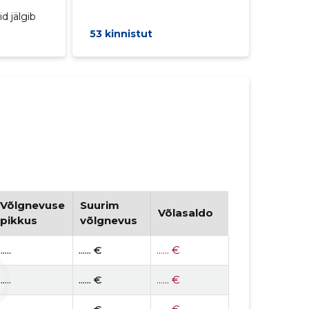
d jälgib
53 kinnistut
Võlgnevuse
Suurim
Võlasaldo
pikkus
võlgnevus
......
...... €
...... €
......
...... €
...... €