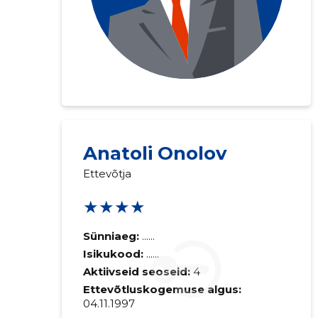
Anatoli Onolov
Ettevõtja
★★★★
Sünniaeg:
......
Isikukood:
......
Aktiivseid seoseid:
4
Ettevõtluskogemuse algus:
04.11.1997