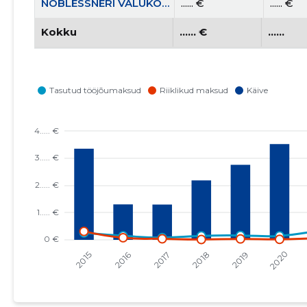
NOBLESSNERI VALUKODA MTÜ
...... €
...... €
Kokku
...... €
......