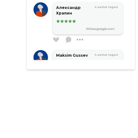
Александр
4 aastat tagasi
Храпин
Allikas:google.com
Maksim Gussev
4 aastat tagasi
Allikas:google.com
Urmas Ojasoo
4 aastat tagasi
Allikas:google.com