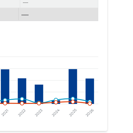
......
......