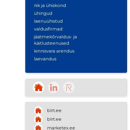
riik ja ühiskond
ühingud
laenuühistud
valdusfirmad
jäätmekõrvaldus- ja
käitlusteenused
kinnisvara arendus
laevandus
metallitööstus
hoonete tööstuslik puhastus
vaba aja veetmise huviklubi
kinnisvara rentimine
sadamate töö
blrt.ee
blrt.ee
marketex.ee