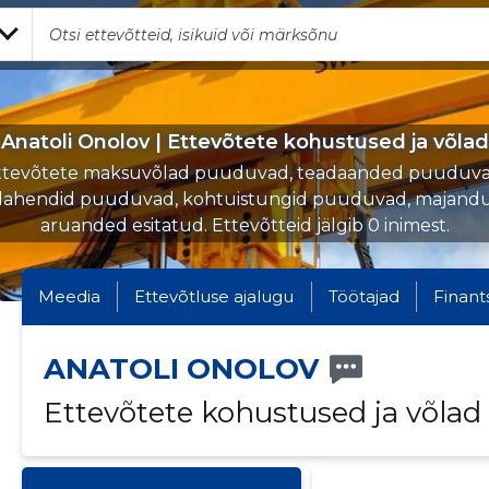
Anatoli Onolov | Ettevõtete kohustused ja võlad
ttevõtete maksuvõlad puuduvad, teadaanded puuduva
lahendid puuduvad, kohtuistungid puuduvad, majandu
aruanded esitatud. Ettevõtteid jälgib 0 inimest.
Meedia
Ettevõtluse ajalugu
Töötajad
Finant
ANATOLI ONOLOV
Ettevõtete kohustused ja võlad