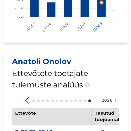
Anatoli Onolov
Ettevõtete töötajate
tulemuste analüüs
?
2026 II
Ettevõte
Tasutud
tööjõumaksud