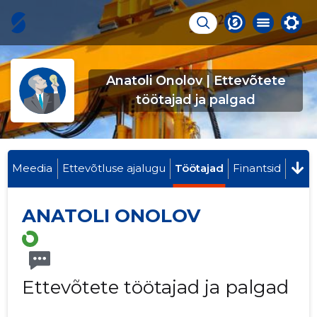
Anatoli Onolov | Ettevõtete
töötajad ja palgad
Meedia
Ettevõtluse ajalugu
Töötajad
Finantsid
ANATOLI ONOLOV
Ettevõtete töötajad ja palgad