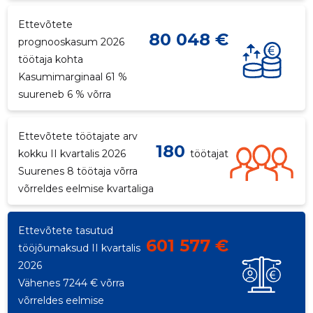
Ettevõtete
80 048 €
prognooskasum 2026
töötaja kohta
Kasumimarginaal 61 %
suureneb 6 % võrra
Ettevõtete töötajate arv
180
kokku II kvartalis 2026
töötajat
Suurenes 8 töötaja võrra
võrreldes eelmise kvartaliga
Ettevõtete tasutud
601 577 €
tööjõumaksud II kvartalis
2026
Vähenes 7244 € võrra
võrreldes eelmise