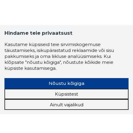
Hindame teie privaatsust
Kasutame küpsiseid teie sirvimiskogemuse
täiustamiseks, isikupärastatud reklaamide või sisu
pakkumiseks ja oma liikluse analüüsimiseks. Kui
klõpsate "nõustu kõigiga", nõustute kõikide meie
küpsiste kasutamisega.
Nõustu kõigiga
Küpsistest
Ainult vajalikud