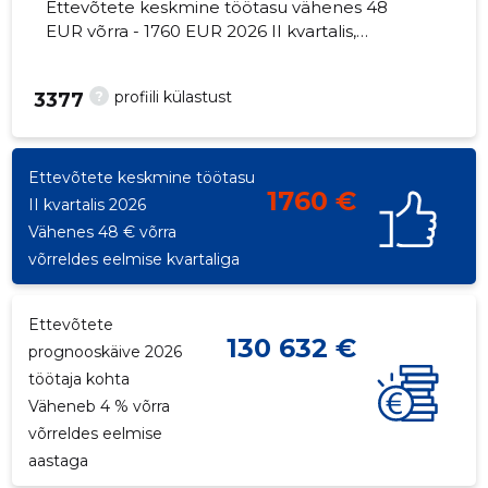
Ettevõtete keskmine töötasu vähenes 48
EUR võrra - 1760 EUR 2026 II kvartalis,
töötajate arv - 180 töötajat.
?
profiili külastust
3377
Ettevõtete keskmine töötasu
1760 €
II kvartalis 2026
Vähenes 48 € võrra
võrreldes eelmise kvartaliga
Ettevõtete
130 632 €
prognooskäive 2026
töötaja kohta
Väheneb 4 % võrra
võrreldes eelmise
aastaga