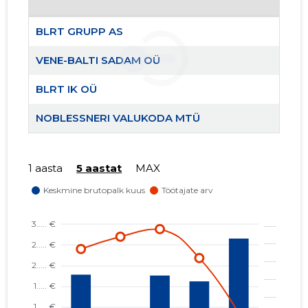
BLRT GRUPP AS
VENE-BALTI SADAM OÜ
BLRT IK OÜ
NOBLESSNERI VALUKODA MTÜ
BLRT GR
Usaldusv
1 aasta
5 aastat
MAX