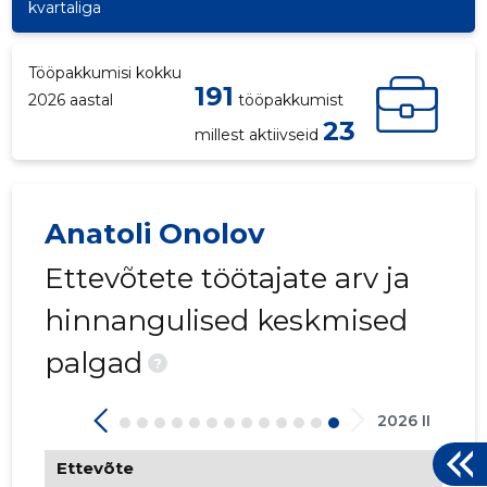
kvartaliga
Tööpakkumisi kokku
191
2026 aastal
tööpakkumist
23
millest aktiivseid
Anatoli Onolov
Ettevõtete töötajate arv ja
237
hinnangulised keskmised
palgad
?
2026 II
Ettevõte