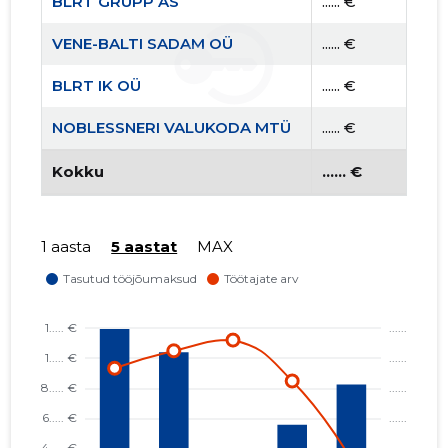
BLRT GRUPP AS
...... €
VENE-BALTI SADAM OÜ
...... €
BLRT IK OÜ
...... €
NOBLESSNERI VALUKODA MTÜ
...... €
Kokku
...... €
1 aasta
5 aastat
MAX