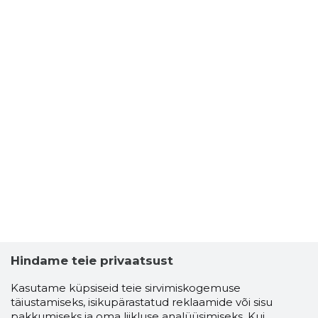
Hindame teie privaatsust
Kasutame küpsiseid teie sirvimiskogemuse
täiustamiseks, isikupärastatud reklaamide või sisu
pakkumiseks ja oma liikluse analüüsimiseks. Kui