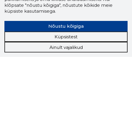
klõpsate "nõustu kõigiga", nõustute kõikide meie
küpsiste kasutamisega.
Nõustu kõigiga
Küpsistest
Ainult vajalikud
Storybook