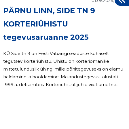
01.06.2026, 10:40
PÄRNU LINN, SIDE TN 9
KORTERIÜHISTU
-46
tegevusaruanne 2025
KÜ Side tn 9 on Eesti Vabariigi seaduste kohaselt
tegutsev korteriühistu. Ühistu on korteriomanike
mittetulunduslik ühing, mille põhitegevuseks on elamu
haldamine ja hooldamine. Majandustegevust alustati
1999.a. detsembris. Korteriühistut juhib viieliikmeline
juhatus: Marko Kask, Tatjana Koor,Tatjana Stasenko,
Tiina Raik, Ulrike Mesi. 2025.majandusaastal (cid:127)
juhatuse liikmetele eraldi tasu makstud ei ole, (cid:127)
palgalisi töötajaid ei olnud, (cid:127) suuri remonttöid ei
teostatud. Valitud on liikmete seast ka kahe (2)