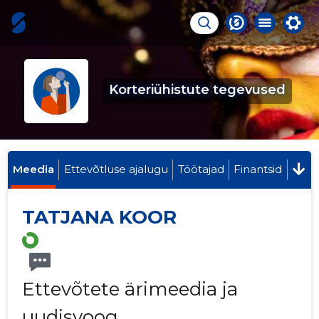
Korteriühistute tegevused
Meedia
Ettevõtluse ajalugu
Töötajad
Finantsid
TATJANA KOOR
Ettevõtete ärimeedia ja
uudisvoog