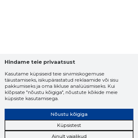
Hindame teie privaatsust
Kasutame küpsiseid teie sirvimiskogemuse
täiustamiseks, isikupärastatud reklaamide või sisu
pakkumiseks ja oma liikluse analüüsimiseks. Kui
klõpsate "nõustu kõigiga", nõustute kõikide meie
küpsiste kasutamisega.
Nõustu kõigiga
Küpsistest
Ainult vajalikud