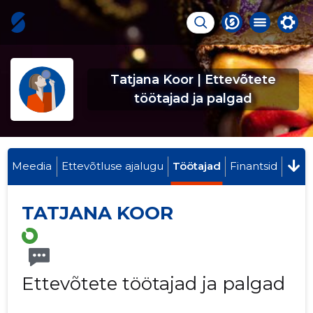
Tatjana Koor | Ettevõtete
töötajad ja palgad
Meedia
Ettevõtluse ajalugu
Töötajad
Finantsid
TATJANA KOOR
Ettevõtete töötajad ja palgad