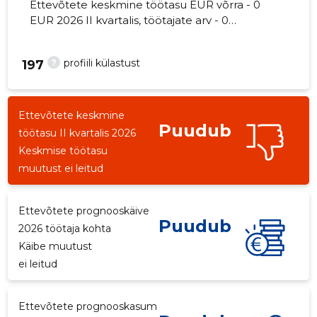
Ettevõtete keskmine töötasu EUR võrra - 0
EUR 2026 II kvartalis, töötajate arv - 0
töötajat.
?
profiili külastust
197
Ettevõtete keskmine
Puudub
töötasu II kvartalis 2026
Keskmise töötasu
muutust ei leitud
Ettevõtete prognooskäive
Puudub
2026 töötaja kohta
Käibe muutust
ei leitud
Ettevõtete prognooskasum