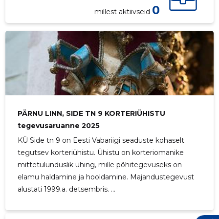
PÄRNU LI
0
millest aktiivseid
Neutraal
PÄRNU LINN, SIDE TN 9 KORTERIÜHISTU
tegevusaruanne 2025
KÜ Side tn 9 on Eesti Vabariigi seaduste kohaselt
tegutsev korteriühistu. Ühistu on korteriomanike
mittetulunduslik ühing, mille põhitegevuseks on
elamu haldamine ja hooldamine. Majandustegevust
alustati 1999.a. detsembris. ...