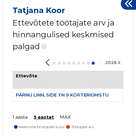
Tatjana Koor
Ettevõtete töötajate arv ja
hinnangulised keskmised
palgad
?
2026 II
Ettevõte
PÄRNU LINN, SIDE TN 9 KORTERIÜHISTU
1 aasta
5 aastat
MAX