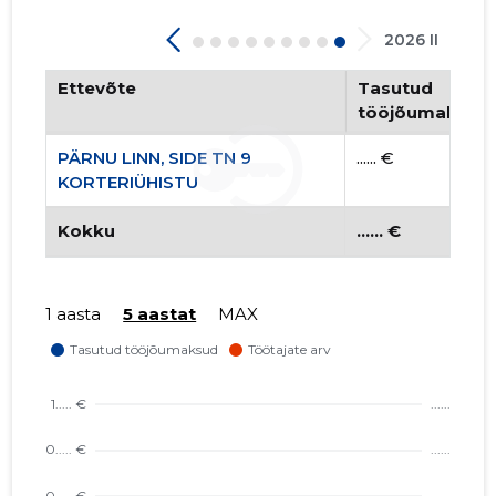
2026 II
Ettevõte
Tasutud
tööjõumaksud
PÄRNU LINN, SIDE TN 9
...... €
KORTERIÜHISTU
Kokku
...... €
1 aasta
5 aastat
MAX