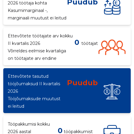
Puudub
2026 töötaja kohta
Kasumimarginaal -,
marginaali muutust ei leitud
-46
Ettevõtete töötajate arv kokku
0
II kvartalis 2026
töötajat
Võrreldes eelmise kvartaliga
on töötajate arv endine
Ettevõtete tasutud
Puudub
tööjõumaksud II kvartalis
2026
Tööjõumaksude muutust
ei leitud
Tööpakkumisi kokku
0
2026 aastal
tööpakkumist