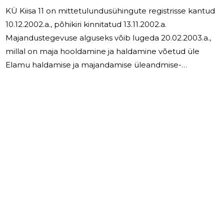
KÜ Kiisa 11 on mittetulundusühingute registrisse kantud
10.12.2002.a., põhikiri kinnitatud 13.11.2002.a.
Majandustegevuse alguseks võib lugeda 20.02.2003.a.,
millal on maja hooldamine ja haldamine võetud üle
4
Elamu haldamise ja majandamise üleandmise-
vastuvõtmise aktiga. Alates sellest ajast teostab
korteriühistu ise elamu majandamist. KÜ Kiisa 11
põhitegevuseks on: · maagaas ja elektrienergia
vahendamine omanikele; · vee- ja kanalisatsiooni
vahendamine omanikele; · põhihooldusteenuste
vahendamine ja osutamine omanikele.