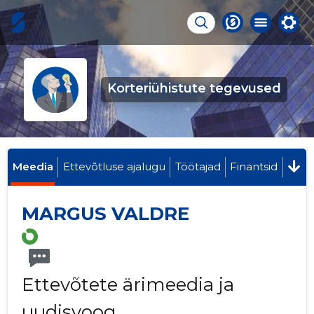
Korteriühistute tegevused
Meedia
Ettevõtluse ajalugu
Töötajad
Finantsid
MARGUS VALDRE
Ettevõtete ärimeedia ja
uudisvoog