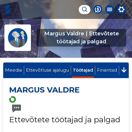
Margus Valdre | Ettevõtete
töötajad ja palgad
Meedia
Ettevõtluse ajalugu
Töötajad
Finantsid
MARGUS VALDRE
Ettevõtete töötajad ja palgad