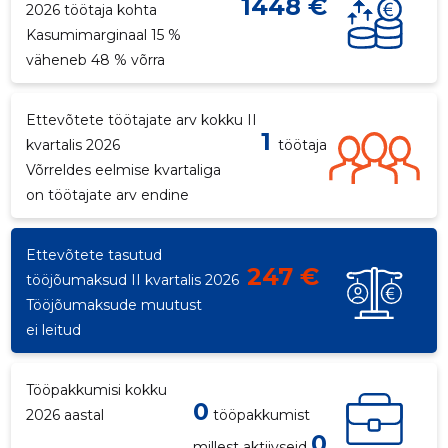
1448 €
2026 töötaja kohta
Kasumimarginaal 15 %
väheneb 48 % võrra
4
Ettevõtete töötajate arv kokku II
1
kvartalis 2026
töötaja
Võrreldes eelmise kvartaliga
on töötajate arv endine
Ettevõtete tasutud
247 €
tööjõumaksud II kvartalis 2026
Tööjõumaksude muutust
ei leitud
Tööpakkumisi kokku
0
2026 aastal
tööpakkumist
0
millest aktiivseid