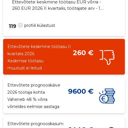
Ettevõtete keskmine töötasu EUR võrra -
260 EUR 2026 II kvartalis, töötajate arv - 1
töötajat.
?
profiili külastust
119
Ettevõtete keskmine töötasu II
260 €
kvartalis 2026
Keskmise töötasu
muutust ei leitud
Ettevõtete prognooskäive
9600 €
2026 töötaja kohta
Väheneb 48 % võrra
võrreldes eelmise aastaga
Ettevõtete prognooskasum