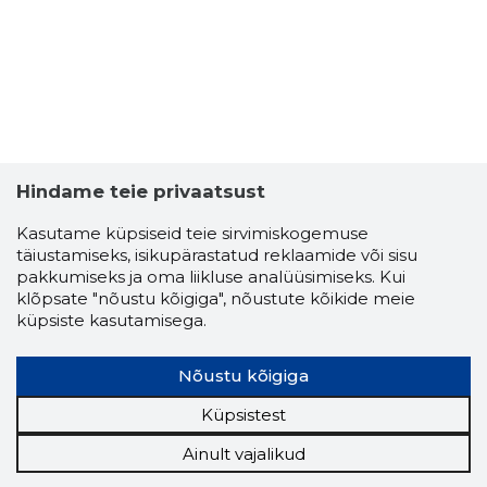
Hindame teie privaatsust
Kasutame küpsiseid teie sirvimiskogemuse
täiustamiseks, isikupärastatud reklaamide või sisu
pakkumiseks ja oma liikluse analüüsimiseks. Kui
klõpsate "nõustu kõigiga", nõustute kõikide meie
küpsiste kasutamisega.
Nõustu kõigiga
Küpsistest
Ainult vajalikud