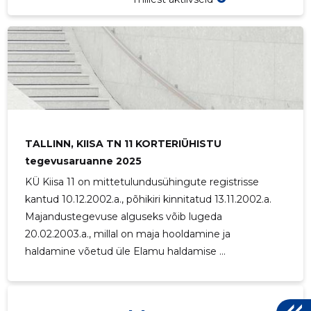
TALLINN, 
Usaldusv
TALLINN, KIISA TN 11 KORTERIÜHISTU
tegevusaruanne 2025
KÜ Kiisa 11 on mittetulundusühingute registrisse
kantud 10.12.2002.a., põhikiri kinnitatud 13.11.2002.a.
Majandustegevuse alguseks võib lugeda
20.02.2003.a., millal on maja hooldamine ja
haldamine võetud üle Elamu haldamise ...