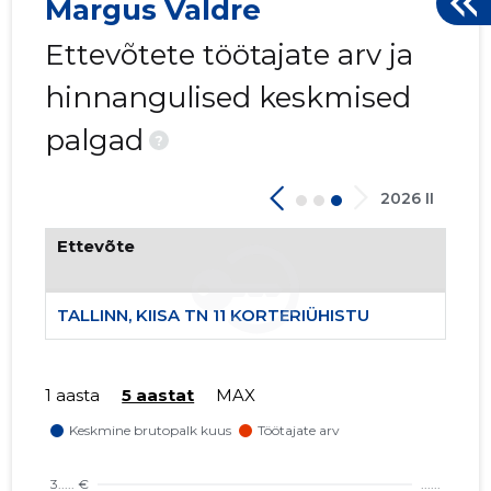
Margus Valdre
Ettevõtete töötajate arv ja
hinnangulised keskmised
palgad
?
2026 II
Ettevõte
TALLINN, KIISA TN 11 KORTERIÜHISTU
1 aasta
5 aastat
MAX