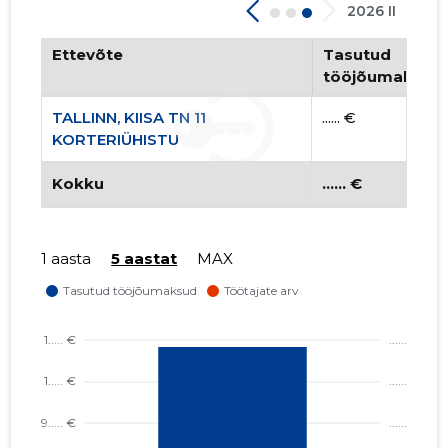
2026 II
Ettevõte
Tasutud
tööjõumaksud
TALLINN, KIISA TN 11
...... €
KORTERIÜHISTU
Kokku
...... €
1 aasta
5 aastat
MAX