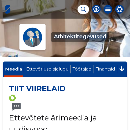
Arhitektitegevused
Meedia
Ettevõtluse ajalugu
Töötajad
Finantsid
TIIT VIIRELAID
Ettevõtete ärimeedia ja
uudisvoog