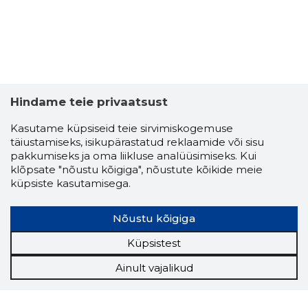
Hindame teie privaatsust
Kasutame küpsiseid teie sirvimiskogemuse
täiustamiseks, isikupärastatud reklaamide või sisu
pakkumiseks ja oma liikluse analüüsimiseks. Kui
klõpsate "nõustu kõigiga", nõustute kõikide meie
küpsiste kasutamisega.
Nõustu kõigiga
Küpsistest
Ainult vajalikud