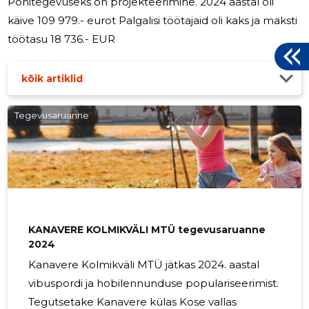
Põhitegevuseks on projekteerimine. 2024 aastal oli
käive 109 979.- eurot Palgalisi töötajaid oli kaks ja maksti
töötasu 18 736.- EUR
kõik artiklid
Tegevusaruanne
KANAVERE KOLMIKVÄLI MTÜ tegevusaruanne
2024
Kanavere Kolmikväli MTÜ jätkas 2024. aastal
vibuspordi ja hobilennunduse populariseerimist.
Tegutsetake Kanavere külas Kose vallas