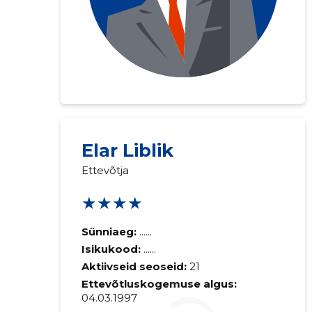
Elar Liblik
Ettevõtja
★★★★
Sünniaeg:
......
Isikukood:
......
Aktiivseid seoseid:
21
Ettevõtluskogemuse algus:
04.03.1997