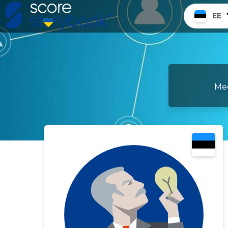
EE
Mee