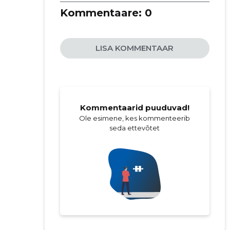
remonttööd
Kommentaare:
0
materjalid ja viimistlus
kahju likvideerimine
LISA KOMMENTAAR
Kommentaarid puuduvad!
Ole esimene, kes kommenteerib
seda ettevõtet