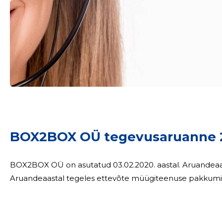
BOX2BOX OÜ tegevusaruanne 
BOX2BOX OÜ on asutatud 03.02.2020. aastal. Aruandeaasta oli ettevõttele kuues tegevusaasta.
Aruandeaastal tegeles ettevõte müügiteenuse pakkumi