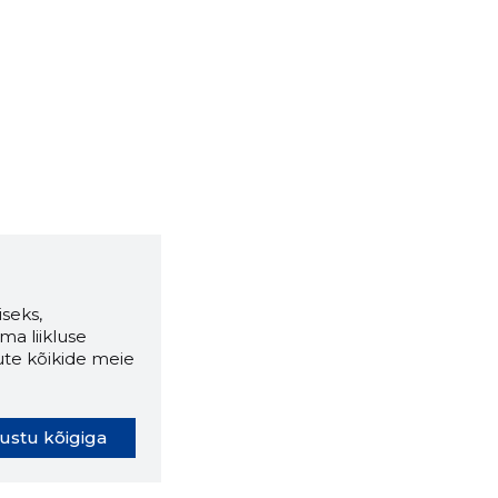
seks,
ma liikluse
ute kõikide meie
ustu kõigiga