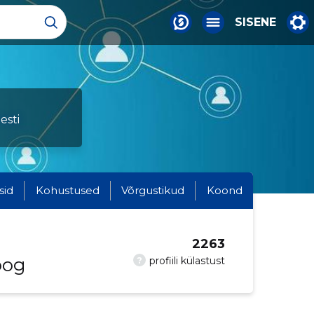
SISENE
esti
sid
Kohustused
Võrgustikud
Koond
2263
oog
?
profiili külastust