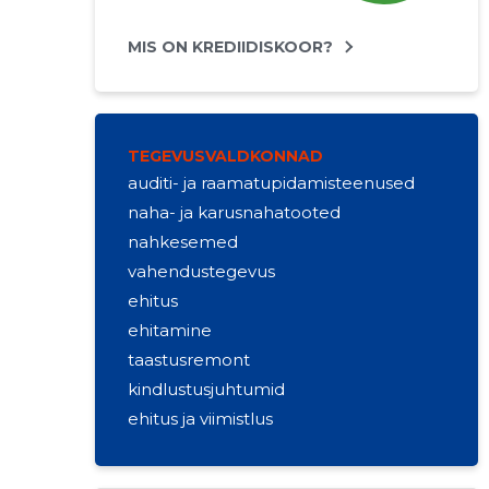
MIS ON KREDIIDISKOOR?
TEGEVUSVALDKONNAD
auditi- ja raamatupidamisteenused
naha- ja karusnahatooted
nahkesemed
vahendustegevus
ehitus
ehitamine
taastusremont
kindlustusjuhtumid
ehitus ja viimistlus
elamute renoveerimine
remonditööd