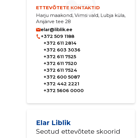
ETTEVÕTETE KONTAKTID
Harju maakond, Viimsi vald, Lubja küla,
Anijärve tee 28
elar@liblik.ee
+372 509 1188
+372 611 2814
+372 603 3036
+372 611 7525
+372 611 7520
+372 611 7524
+372 600 5087
+372 442 2221
+372 5606 0000
Elar Liblik
Seotud ettevõtete skoorid