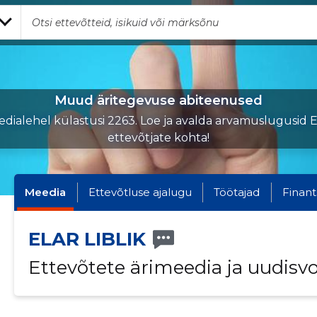
Muud äritegevuse abiteenused
dialehel külastusi 2263. Loe ja avalda arvamuslugusid E
ettevõtjate kohta!
Meedia
Ettevõtluse ajalugu
Töötajad
Finant
ELAR LIBLIK
Ettevõtete ärimeedia ja uudisv