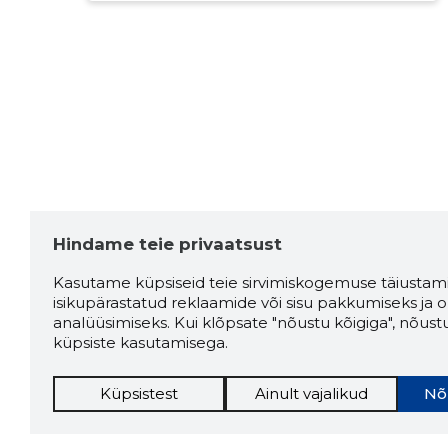
Hindame teie privaatsust
Kasutame küpsiseid teie sirvimiskogemuse täiustami
isikupärastatud reklaamide või sisu pakkumiseks ja o
analüüsimiseks. Kui klõpsate "nõustu kõigiga", nõust
küpsiste kasutamisega.
Küpsistest
Ainult vajalikud
Nõ