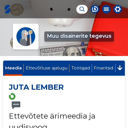
Muu disainerite tegevus
Meedia
Ettevõtluse ajalugu
Töötajad
Finantsid
JUTA LEMBER
Ettevõtete ärimeedia ja
uudisvoog