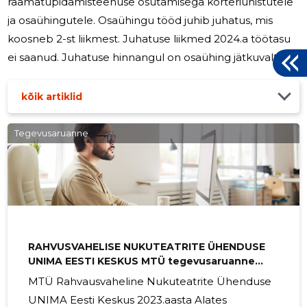
raamatupidamisteenuse osutamisega korteriühistutele
ja osaühingutele. Osaühingu tööd juhib juhatus, mis
koosneb 2-st liikmest. Juhatuse liikmed 2024.a töötasu
ei saanud. Juhatuse hinnangul on osaühing jätkuvalt
tegutsev majandusüksus.
kõik artiklid
Tegevusaruanne
RAHVUSVAHELISE NUKUTEATRITE ÜHENDUSE
UNIMA EESTI KESKUS MTÜ tegevusaruanne
2023
MTÜ Rahvausvaheline Nukuteatrite Ühenduse
UNIMA Eesti Keskus 2023.aasta Alates