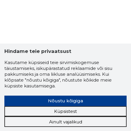
Hindame teie privaatsust
Kasutame küpsiseid teie sirvimiskogemuse
täiustamiseks, isikupärastatud reklaamide või sisu
pakkumiseks ja oma liikluse analüüsimiseks. Kui
klõpsate "nõustu kõigiga", nõustute kõikide meie
küpsiste kasutamisega.
Nõustu kõigiga
Küpsistest
Ainult vajalikud