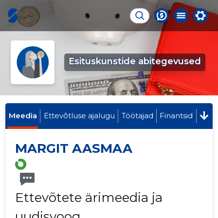
Esituskunstide abitegevused
Meedia
Ettevõtluse ajalugu
Töötajad
Finantsid
MARGIT AASMAA
Ettevõtete ärimeedia ja
uudisvoog