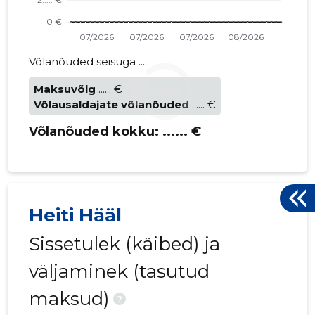
Võlanõuded seisuga ......
Maksuvõlg
...... €
Võlausaldajate võlanõuded
...... €
Võlanõuded kokku:
...... €
Heiti Hääl
Sissetulek (käibed) ja
väljaminek (tasutud
maksud)
?