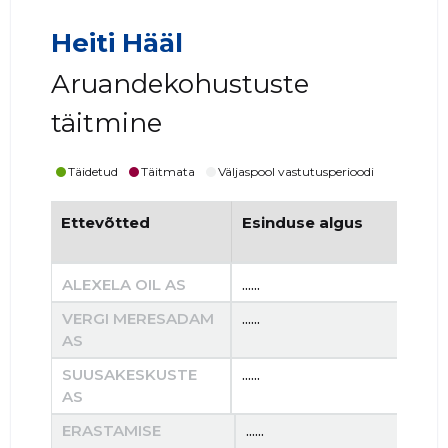
Heiti Hääl
Aruandekohustuste
täitmine
Täidetud
Täitmata
Väljaspool vastutusperioodi
Ettevõtted
Esinduse algus
Es
ALEXELA OIL AS
......
......
VERGI MERESADAM
......
......
AS
SUUSAKESKUSTE
......
......
AS
ERASTAMISE
......
......