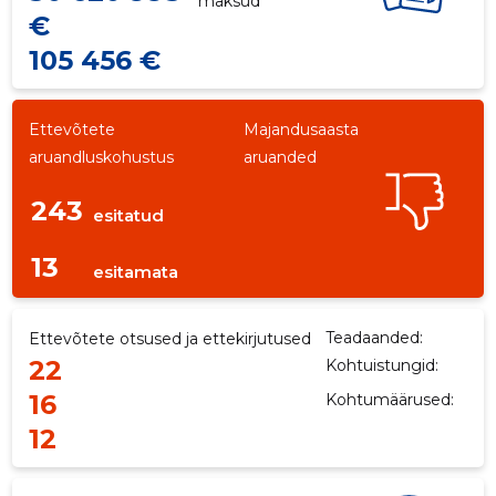
maksud
€
105 456 €
Ettevõtete
Majandusaasta
aruandluskohustus
aruanded
243
esitatud
13
esitamata
Teadaanded:
Ettevõtete otsused ja ettekirjutused
22
Kohtuistungid:
16
Kohtumäärused:
12