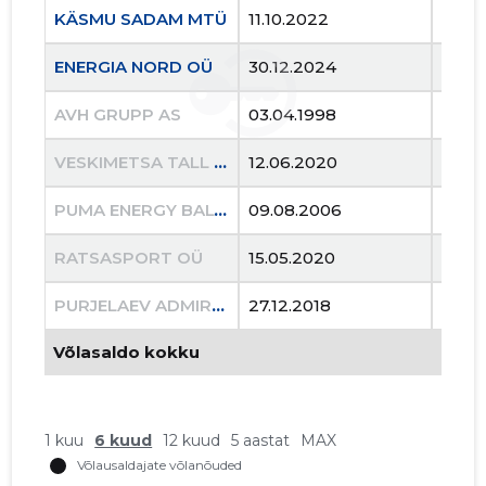
KÄSMU SADAM MTÜ
11.10.2022
..
ENERGIA NORD OÜ
30.12.2024
..
AVH GRUPP AS
03.04.1998
29.06
VESKIMETSA TALL OÜ
12.06.2020
30.0
PUMA ENERGY BALTICS AS
09.08.2006
13.06
RATSASPORT OÜ
15.05.2020
09.0
PURJELAEV ADMIRAL BELLINGSHAUSEN OÜ
27.12.2018
11.06
ENERGIA
Usaldusv
Võlasaldo kokku
1 kuu
6 kuud
12 kuud
5 aastat
MAX