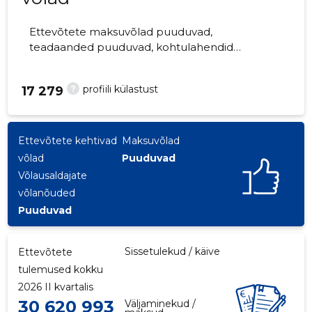
Ettevõtete maksuvõlad puuduvad,
teadaanded puuduvad, kohtulahendid
puuduvad, kohtuistungid puuduvad,
majandusaasta aruanded esitatud.
?
profiili külastust
17 279
Ettevõtteid jälgib 0 inimest.
Ettevõtete kehtivad
Maksuvõlad
võlad
Puuduvad
Võlausaldajate
võlanõuded
Puuduvad
Sissetulekud / käive
Ettevõtete
tulemused kokku
2026 II kvartalis
30 620 993
Väljaminekud /