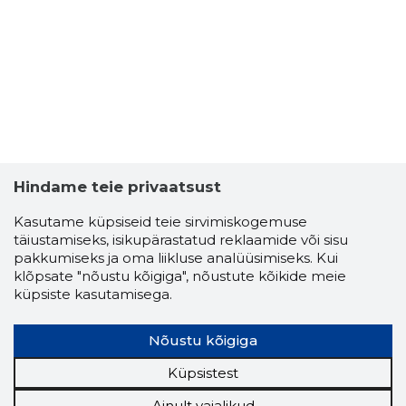
Hindame teie privaatsust
Kasutame küpsiseid teie sirvimiskogemuse
täiustamiseks, isikupärastatud reklaamide või sisu
pakkumiseks ja oma liikluse analüüsimiseks. Kui
klõpsate "nõustu kõigiga", nõustute kõikide meie
küpsiste kasutamisega.
Nõustu kõigiga
Küpsistest
Ainult vajalikud