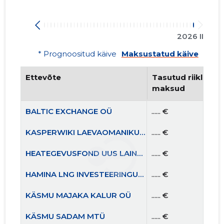
2026 II
* Prognoositud käive
Maksustatud käive
Ettevõte
Tasutud riiklikud 
maksud
BALTIC EXCHANGE OÜ
...... €
KASPERWIKI LAEVAOMANIKUD OÜ
...... €
HEATEGEVUSFOND UUS LAINE MTÜ
...... €
HAMINA LNG INVESTEERINGUD OÜ
...... €
KÄSMU MAJAKA KALUR OÜ
...... €
KÄSMU SADAM MTÜ
...... €