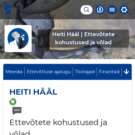
Heiti Hääl | Ettevõtete
kohustused ja võlad
Meedia
Ettevõtluse ajalugu
Töötajad
Finantsid
HEITI HÄÄL
Ettevõtete kohustused ja
võlad