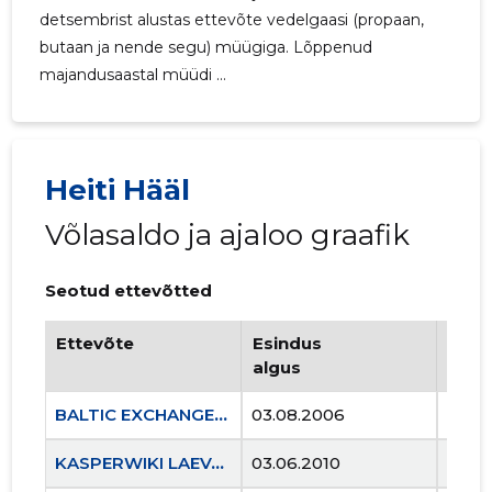
detsembrist alustas ettevõte vedelgaasi (propaan,
butaan ja nende segu) müügiga. Lõppenud
majandusaastal müüdi ...
Heiti Hääl
Võlasaldo ja ajaloo graafik
Seotud ettevõtted
Ettevõte
Esindus
Esin
algus
lõpp
BALTIC EXCHANGE OÜ
03.08.2006
..
253
KASPERWIKI LAEVAOMANIKUD OÜ
03.06.2010
..