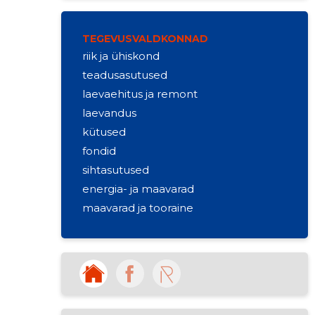
TEGEVUSVALDKONNAD
riik ja ühiskond
teadusasutused
laevaehitus ja remont
laevandus
kütused
fondid
sihtasutused
energia- ja maavarad
maavarad ja tooraine
muu liigitamata kutse-, teadus- ja
tehnikaalane tegevus
mootorikütuse hulgimüük
piirkondllikku elu edendav ühendus
gaaside ladustamine