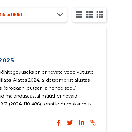
 ettevõtte juhtimises - AVH Grupp AS tegevuse
ik artiklid
2025
õhitegevuseks on erinevate vedelkütuste
sembrist alustas
si (propaan, butaan ja nende segu)
d majandusaastal müüdi erinevaid
 961 (2024: 110 486) tonni kogumaksumuses
est. 2025 aastal müüdi 208 886
is sisaldub ka vedelkütuste müügi
si tegevus jätkub ka aastal 2026, mil on