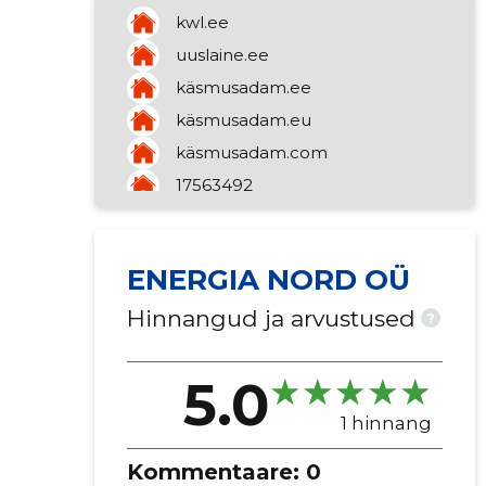
merekalapüük
kwl.ee
kinnisvara haldustegevused
uuslaine.ee
kinnisvara rentimine
käsmusadam.ee
kütuste, maakide, metallide
vahendamine
käsmusadam.eu
raudteeveeremi rentimine
käsmusadam.com
17563492
ENERGIA NORD OÜ
Hinnangud ja arvustused
?
5.0
1 hinnang
Kommentaare:
0