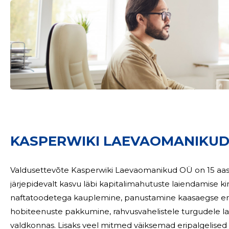
Sinu nimi
KASPERWIKI LAEVAOMANIKUD 
taar
Valdusettevõte Kasperwiki Laevaomanikud OÜ on 15 aast
järjepidevalt kasvu läbi kapitalimahutuste laiendamise ki
naftatoodetega kauplemine, panustamine kaasaegse en
hobiteenuste pakkumine, rahvusvahelistele turgudele la
valdkonnas. Lisaks veel mitmed väiksemad eripalgelised tegevused. Kasperwiki Lae