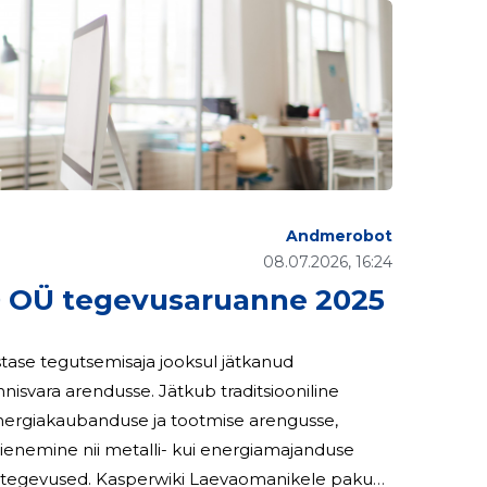
Andmerobot
08.07.2026, 16:24
OÜ tegevusaruanne 2025
ase tegutsemisaja jooksul jätkanud
nnisvara arendusse. Jätkub traditsiooniline
ergiakaubanduse ja tootmise arengusse,
ienemine nii metalli- kui energiamajanduse
vaomanikele pakub