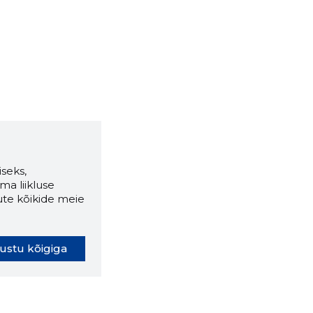
seks,
ma liikluse
ute kõikide meie
ustu kõigiga