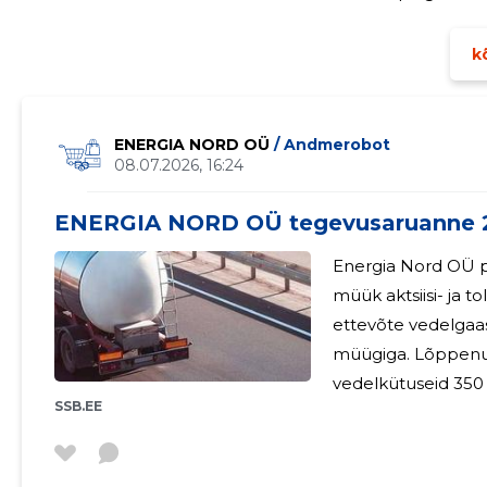
jätkuvalt väljakutset osalemine kahes enamusosalusega
koordineerimine ja
kõ
ENERGIA NORD OÜ
/ Andmerobot
08.07.2026, 16:24
ENERGIA NORD OÜ tegevusaruanne 
Energia Nord OÜ p
müük aktsiisi- ja tollilaos. Alates 2024. a. det
ettevõte vedelgaa
müügiga. Lõppenu
vedelkütuseid 350
SSB.EE
144,9 (2024: 45,6) miljoni euro e
tonni vedelgaasi m
üldmahus. Vedelgaa