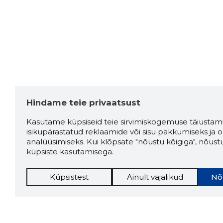
Hindame teie privaatsust
Kasutame küpsiseid teie sirvimiskogemuse täiustami
isikupärastatud reklaamide või sisu pakkumiseks ja o
analüüsimiseks. Kui klõpsate "nõustu kõigiga", nõust
küpsiste kasutamisega.
Küpsistest
Ainult vajalikud
Nõ