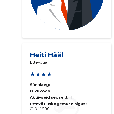
Heiti Hääl
Saaja e-mail
Ettevõtja
★★★★
Sinu kommen
Sünniaeg:
......
Isikukood:
......
Aktiivseid seoseid:
11
Ettevõtluskogemuse algus:
01.04.1996