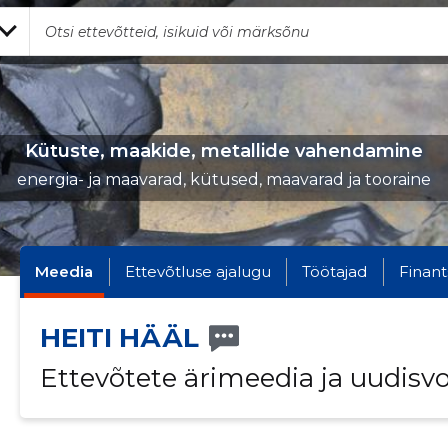
Kütuste, maakide, metallide vahendamine
energia- ja maavarad, kütused, maavarad ja tooraine
Meedia
Ettevõtluse ajalugu
Töötajad
Finant
HEITI HÄÄL
Ettevõtete ärimeedia ja uudisv