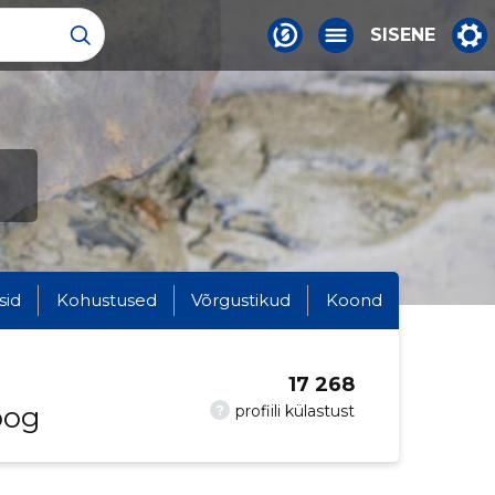
SISENE
sid
Kohustused
Võrgustikud
Koond
17 268
oog
?
profiili külastust