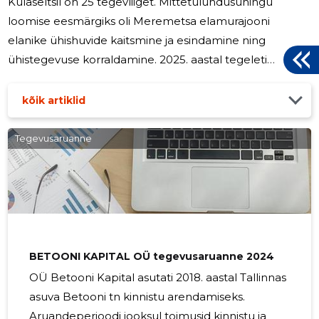
Külaseltsil on 25 tegevliiget. Mittetulundusühingu
loomise eesmärgiks oli Meremetsa elamurajooni
elanike ühishuvide kaitsmine ja esindamine ning
ühistegevuse korraldamine. 2025. aastal tegeleti
elurajooni mängu- ja spordiväljaku hooldamisega ning
oma piirkonna noortele ja teistele sportlikele inimestele
kõik artiklid
võimaluse pakkumisega tegeleda oma
meelisharrastustega. Oluliseks oleme pidanud
Tegevusaruanne
külaelanike endi panust. Kõik spordi- ja
mänguväljakutega seonduvad suuremad korrastustööd
on tehtud talgute korras külarahva osavõtul. MTÜ
Meremetsa külaselts
BETOONI KAPITAL OÜ tegevusaruanne 2024
OÜ Betooni Kapital asutati 2018. aastal Tallinnas
asuva Betooni tn kinnistu arendamiseks.
Aruandeperioodi jooksul toimusid kinnistu ja