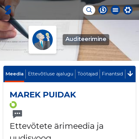
Auditeerimine
Meedia
Ettevõtluse ajalugu
Töötajad
Finantsid
MAREK PUIDAK
Ettevõtete ärimeedia ja
uudisvoog