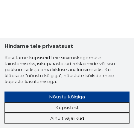
Hindame teie privaatsust
Kasutame küpsiseid teie sirvimiskogemuse
täiustamiseks, isikupärastatud reklaamide või sisu
pakkumiseks ja oma liikluse analüüsimiseks. Kui
klõpsate "nõustu kõigiga", nõustute kõikide meie
küpsiste kasutamisega.
Nõustu kõigiga
Küpsistest
Ainult vajalikud