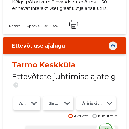
Kõige põhjalikum ülevaade ettevõttest - 50
erinevat interaktiivset graafikut ja analüütilist
mudelit. Hind 49 EUR või kuutasu alates 19
EUR
Raporti kuupäev 09.08.2026
Ettevõtluse ajalugu
Tarmo Keskküla
Ettevõtete juhtimise ajatelg
?
Aasta
Seosed
Äririski klass
Aktiivne
Kustutatud