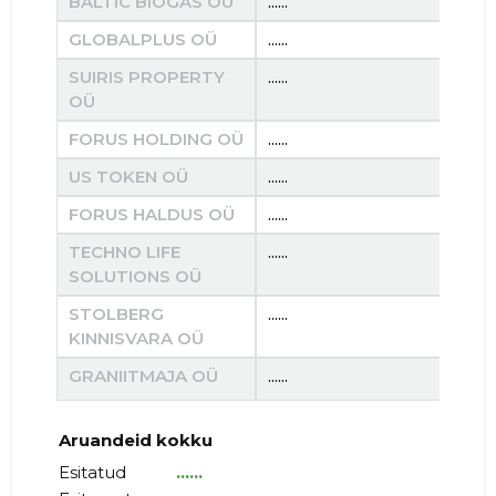
BALTIC BIOGAS OÜ
......
......
GLOBALPLUS OÜ
......
......
SUIRIS PROPERTY
......
......
OÜ
FORUS HOLDING OÜ
......
......
US TOKEN OÜ
......
......
FORUS HALDUS OÜ
......
......
TECHNO LIFE
......
......
SOLUTIONS OÜ
STOLBERG
......
......
KINNISVARA OÜ
GRANIITMAJA OÜ
......
......
Aruandeid kokku
Esitatud
......