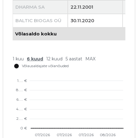
DHARMA SA
22.11.2001
14.11
BALTIC BIOGAS OÜ
30.11.2020
30.12
Võlasaldo kokku
1 kuu
6 kuud
12 kuud
5 aastat
MAX