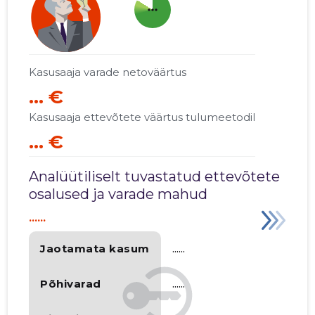
more_horiz
Kasusaaja varade netoväärtus
... €
Kasusaaja ettevõtete väärtus tulumeetodil
... €
Analüütiliselt tuvastatud ettevõtete
osalused ja varade mahud
......
Jaotamata kasum
......
Põhivarad
......