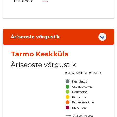
Esitamata
......
Äriseoste võrgustik
Tarmo Keskküla
Äriseoste võrgustik
ÄRIRISKI KLASSID
Kustutatud
Usaldusväärne
Neutraalne
Piiripealne
Problemaatiline
Riskantne
Ajalooline seos