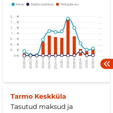
JVTM ADVISORY OÜ
08.11.19
KAMIERA INVEST OÜ
14.08.17
PROFIILIS OÜ
05.10.17
SEVARIAA INVEST OÜ
23.08.17
STOLBERG KINNISVARA OÜ
12.03.26
SUIRIS PROPERTY OÜ
13.04.22
U.S. INVEST AS
08.03.11
US TOKEN OÜ
02.06.22
Tarmo Keskküla
Tasutud maksud ja