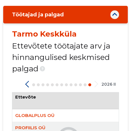
Töötajad ja palgad
Tarmo Keskküla
Ettevõtete töötajate arv ja
hinnangulised keskmised
711
palgad
?
2026 II
Ettevõte
GLOBALPLUS OÜ
PROFIILIS OÜ