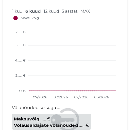
1 kuu
6 kuud
12 kuud
5 aastat
MAX
Võlanõuded seisuga ......
Maksuvõlg
...... €
Võlausaldajate võlanõuded
...... €