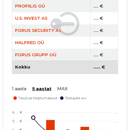
PROFIILIS OÜ
...... €
U.S. INVEST AS
...... €
FORUS SECURITY AS
...... €
HALFRED OÜ
...... €
FORUS GRUPP OÜ
...... €
BREDA OÜ
Kokku
...... €
...... €
GRANIITMAJA OÜ
...... €
1 aasta
5 aastat
MAX
FORUS HALDUS OÜ
...... €
KAMIERA INVEST OÜ
...... €
SEVARIAA INVEST OÜ
...... €
JVTM ADVISORY OÜ
...... €