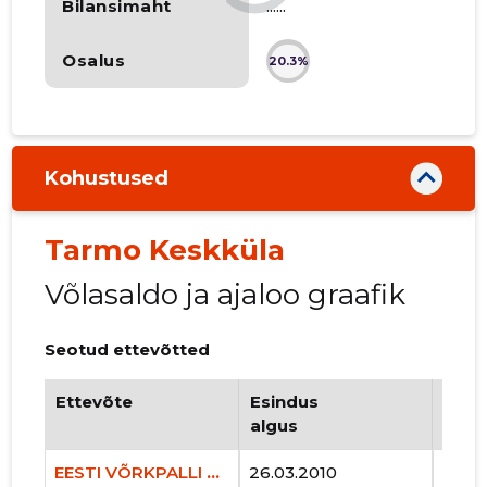
Bilansimaht
......
Osalus
20.3%
Kohustused
Tarmo Keskküla
Võlasaldo ja ajaloo graafik
Seotud ettevõtted
Ettevõte
Esindus
Esin
algus
lõpp
EESTI VÕRKPALLI LIIT MTÜ
26.03.2010
..