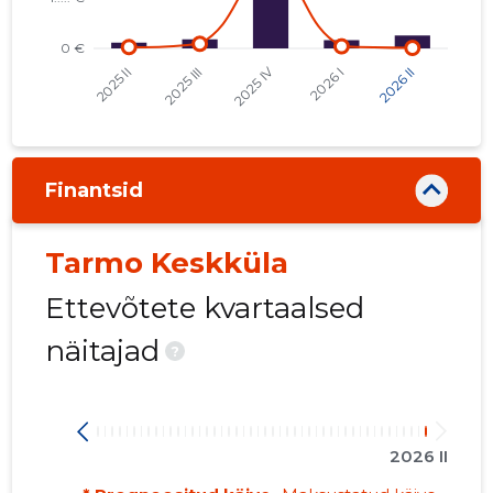
Finantsid
Tarmo Keskküla
Ettevõtete kvartaalsed
näitajad
?
2026 II