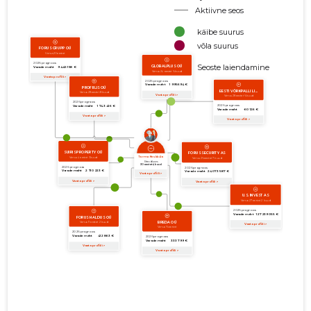
Aktiivne seos
käibe suurus
võla suurus
Seoste laiendamine