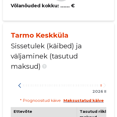
Võlanõuded kokku:
...... €
Tarmo Keskküla
Sissetulek (käibed) ja
väljaminek (tasutud
maksud)
?
2026 II
* Prognoositud käive
Maksustatud käive
Ettevõte
Tasutud riiklikud 