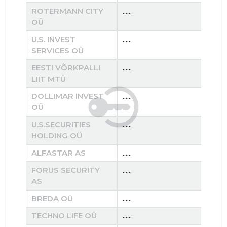
ROTERMANN CITY
......
......
OÜ
U.S. INVEST
......
......
SERVICES OÜ
EESTI VÕRKPALLI
......
......
LIIT MTÜ
DOLLIMAR INVEST
......
......
OÜ
U.S.SECURITIES
......
......
HOLDING OÜ
ALFASTAR AS
......
......
FORUS SECURITY
......
......
AS
BREDA OÜ
......
......
TECHNO LIFE OÜ
......
......