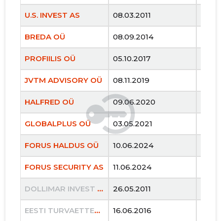
U.S. INVEST AS
08.03.2011
..
BREDA OÜ
08.09.2014
..
PROFIILIS OÜ
05.10.2017
..
JVTM ADVISORY OÜ
08.11.2019
..
HALFRED OÜ
09.06.2020
..
GLOBALPLUS OÜ
03.05.2021
..
FORUS HALDUS OÜ
10.06.2024
..
FORUS SECURITY AS
11.06.2024
..
DOLLIMAR INVEST OÜ
26.05.2011
30.05
EESTI TURVAETTEVÕTETE LIIT MTÜ
16.06.2016
29.08