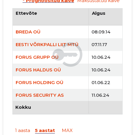
* Prognoositud käive
Maksustatud käive
Ettevõte
Algus
BREDA OÜ
08.09.14
EESTI VÕRKPALLI LIIT MTÜ
07.11.17
FORUS GRUPP OÜ
10.06.24
FORUS HALDUS OÜ
10.06.24
FORUS HOLDING OÜ
01.06.22
FORUS SECURITY AS
11.06.24
Kokku
GLOBALPLUS OÜ
03.05.21
GRANIITMAJA OÜ
28.04.26
1 aasta
5 aastat
MAX
HALFRED OÜ
09.06.20