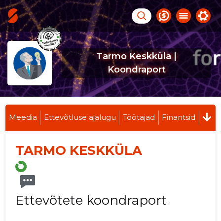
Tarmo Keskküla |
Koondraport
Meedia
Ettevõtluse ajalugu
Töötajad
Finantsid
TARMO KESKKÜLA
Ettevõtete koondraport