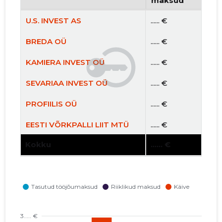
maksud
U.S. INVEST AS
...... €
BREDA OÜ
...... €
KAMIERA INVEST OÜ
...... €
SEVARIAA INVEST OÜ
...... €
PROFIILIS OÜ
...... €
EESTI VÕRKPALLI LIIT MTÜ
...... €
Kokku
...... €
JVTM ADVISORY OÜ
...... €
HALFRED OÜ
...... €
GLOBALPLUS OÜ
...... €
SUIRIS PROPERTY OÜ
...... €