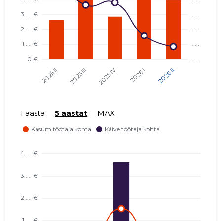
SUIRIS PROPERTY OÜ
...... €
FORUS HOLDING OÜ
...... €
US TOKEN OÜ
...... €
EESTI VÕRKPALLI LIIT MTÜ
...... €
1 aasta
5 aastat
MAX