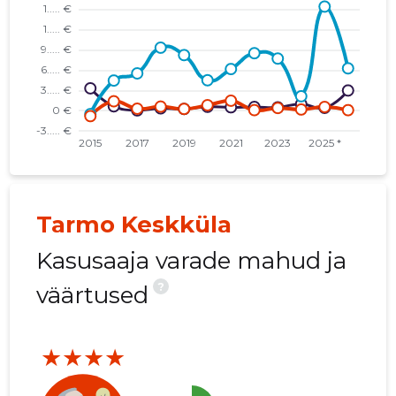
* BREDA OÜ
......
......
* FORUS SECURITY AS
......
......
* STOLBERG KINNISVARA OÜ
......
......
* GRANIITMAJA OÜ
......
......
* KAMIERA INVEST OÜ
......
......
* SEVARIAA INVEST OÜ
......
......
Tarmo Keskküla
* PROFIILIS OÜ
......
......
Kasusaaja varade mahud ja
?
väärtused
★★★★