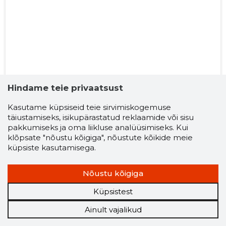
Võrgustik on nähtav
Hindame teie privaatsust
vähendatud seostega
Soovi korral laienda
Kasutame küpsiseid teie sirvimiskogemuse
lõimesid
täiustamiseks, isikupärastatud reklaamide või sisu
pakkumiseks ja oma liikluse analüüsimiseks. Kui
Kasusaajate võrgustik
klõpsate "nõustu kõigiga", nõustute kõikide meie
küpsiste kasutamisega.
Tarmo Keskküla
Nõustu kõigiga
Kasusaaja võrgustik
Küpsistest
Ainult vajalikud