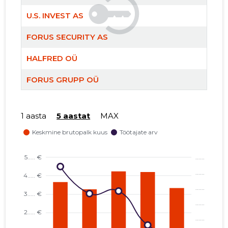
U.S. INVEST AS
FORUS SECURITY AS
HALFRED OÜ
FORUS SE
Usaldusv
FORUS GRUPP OÜ
BREDA OÜ
1 aasta
5 aastat
MAX
GRANIITMAJA OÜ
FORUS HALDUS OÜ
KAMIERA INVEST OÜ
SEVARIAA INVEST OÜ
JVTM ADVISORY OÜ