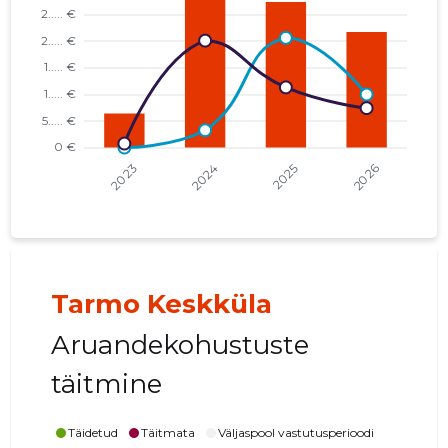
FORUS HOLDING OÜ
...... €
US TOKEN OÜ
...... €
FORUS GRUPP OÜ
...... €
FORUS HALDUS OÜ
...... €
FORUS SECURITY AS
...... €
STOLBERG KINNISVARA OÜ
...... €
GRANIITMAJA OÜ
...... €
Tarmo Keskküla
Aruandekohustuste
täitmine
Täidetud
Täitmata
Väljaspool vastutusperioodi