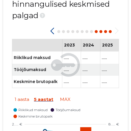
hinnangulised keskmised
palgad
?
2023
2024
2025
202
Riiklikud maksud
......
......
......
......
Tööjõumaksud
......
......
......
......
Keskmine brutopalk
......
......
......
......
1 aasta
5 aastat
MAX