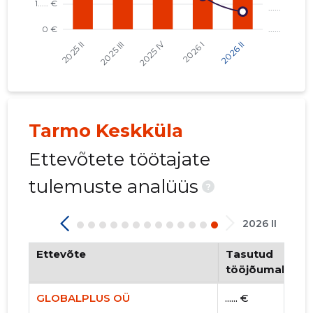
SUIRIS PROPERTY OÜ
FORUS HOLDING OÜ
US TOKEN OÜ
EESTI VÕRKPALLI LIIT MTÜ
Tarmo Keskküla
Ettevõtete töötajate
tulemuste analüüs
?
2026 II
Ettevõte
Tasutud
tööjõumaksud
GLOBALPLUS OÜ
...... €