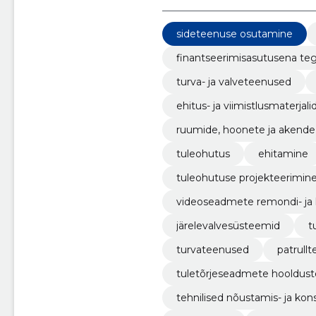
sideteenuse osutamine
finantseerimisasutusena t
turva- ja valveteenused
ehitus- ja viimistlusmaterjali
ruumide, hoonete ja akend
tuleohutus
ehitamine
tuleohutuse projekteerimine
videoseadmete remondi- ja
järelevalvesüsteemid
t
turvateenused
patrull
tuletõrjeseadmete hooldus
tehnilised nõustamis- ja ko