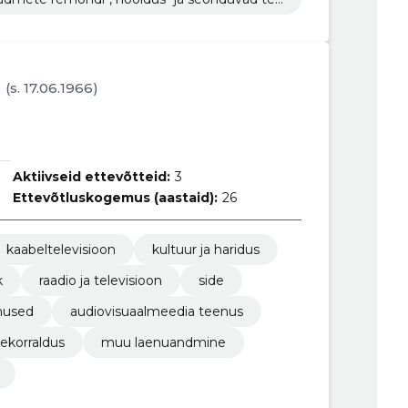
(s. 17.06.1966)
Aktiivseid ettevõtteid:
3
Ettevõtluskogemus (aastaid):
26
kaabeltelevisioon
kultuur ja haridus
k
raadio ja televisioon
side
nused
audiovisuaalmeedia teenus
ekorraldus
muu laenuandmine