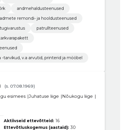
õrk
andmehaldusteenused
eadmete remondi- ja hooldusteenused
a tugivarustus
patrullteenused
tarkvarapakett
teenused
tarvikud, v.a arvutid, printerid ja mööbel
a
(s. 07.08.1969)
gu esimees
Juhatuse liige
Nõukogu liige
Aktiivseid ettevõtteid:
16
Ettevõtluskogemus (aastaid):
30