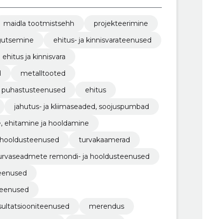
maidla tootmistsehh
projekteerimine
egutsemine
ehitus- ja kinnisvarateenused
ehitus ja kinnisvara
d
metalltooted
e puhastusteenused
ehitus
jahutus- ja kliimaseaded, soojuspumbad
, ehitamine ja hooldamine
 hooldusteenused
turvakaamerad
urvaseadmete remondi- ja hooldusteenused
teenused
teenused
nsultatsiooniteenused
merendus