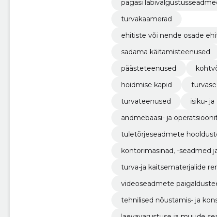
pagasi läbivalgustusseadme
turvakaamerad
ehitiste või nende osade ehit
sadama käitamisteenused
päästeteenused
kohtv
hoidmise kapid
turvas
turvateenused
isiku- j
andmebaasi- ja operatsiooni
tuletõrjeseadmete hooldus
kontorimasinad, -seadmed ja -
turva-ja kaitsematerjalide 
videoseadmete paigaldust
tehnilised nõustamis- ja ko
laevavarustuse ja muude se