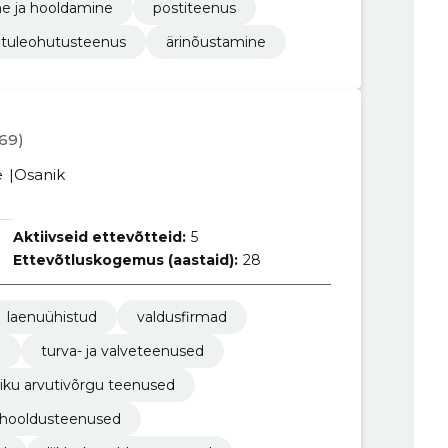
ne ja hooldamine
postiteenus
tuleohutusteenus
ärinõustamine
969)
e
Osanik
Aktiivseid ettevõtteid:
5
Ettevõtluskogemus (aastaid):
28
laenuühistud
valdusfirmad
d
turva- ja valveteenused
iku arvutivõrgu teenused
 hooldusteenused