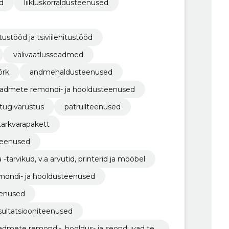
d
liikluskorraldusteenused
ustööd ja tsiviilehitustööd
välivaatlusseadmed
õrk
andmehaldusteenused
eadmete remondi- ja hooldusteenused
a tugivarustus
patrullteenused
tarkvarapakett
teenused
tarvikud, v.a arvutid, printerid ja mööbel
remondi- ja hooldusteenused
eenused
nsultatsiooniteenused
admete remondi-, hooldus- ja seonduvad tee