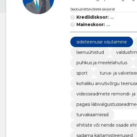
Seotud ettevõtete skoorid
Krediidiskoor:
...
Maineskoor:
...
sideteenuse osutamine
laenuühistud
valdusfir
puhkus ja meelelahutus
sport
turva- ja valvete
kohaliku arvutivõrgu teenus
videoseadmete remondi- ja
pagasi läbivalgustusseadme
turvakaamerad
ehitiste või nende osade ehit
sadama käitamisteenused