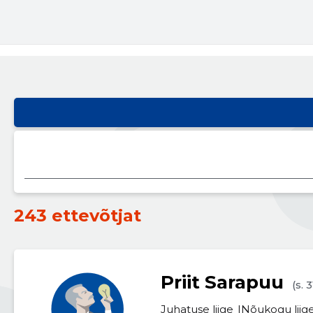
243 ettevõtjat
Priit Sarapuu
(s. 
Juhatuse liige
Nõukogu liig