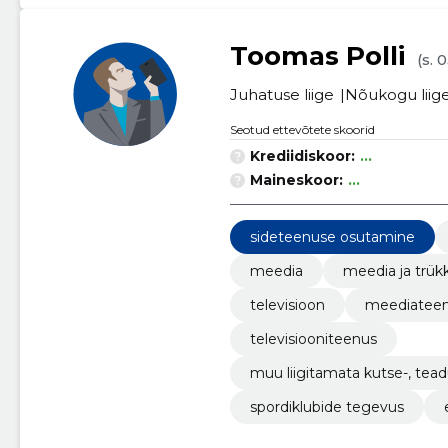
Toomas Polli
(s. 
Juhatuse liige
Nõukogu liig
Seotud ettevõtete skoorid
Krediidiskoor:
...
Maineskoor:
...
sideteenuse osutamine
meedia
meedia ja trük
televisioon
meediatee
televisiooniteenus
muu liigitamata kutse-, tead
spordiklubide tegevus