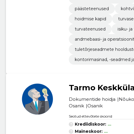
päästeteenused
kohtv
hoidmise kapid
turvas
turvateenused
isiku- j
andmebaasi- ja operatsiooni
tuletõrjeseadmete hooldus
kontorimasinad, -seadmed ja -
Tarmo Keskkül
Dokumentide hoidja
Nõuko
Osanik
Osanik
Seotud ettevõtete skoorid
Krediidiskoor:
...
Maineskoor:
...