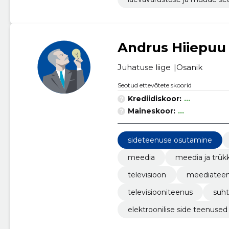
nused
Andrus Hiiepuu
Juhatuse liige
Osanik
Seotud ettevõtete skoorid
Krediidiskoor:
...
Maineskoor:
...
sideteenuse osutamine
meedia
meedia ja trük
televisioon
meediatee
televisiooniteenus
suht
elektroonilise side teenused