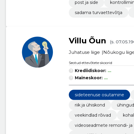
post ja side
kontrollimi
sadama turvaettevõtja
Villu Õun
(s. 07.05.1
Juhatuse liige
Nõukogu liig
Seotud ettevõtete skoorid
Krediidiskoor:
...
Maineskoor:
...
sideteenuse osutamine
riik ja ühiskond
ühingu
veekindlad rõivad
kohal
videoseadmete remondi- ja