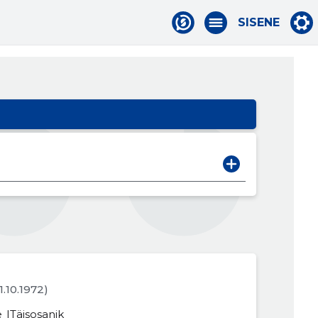
SISENE
31.10.1972)
e
Täisosanik