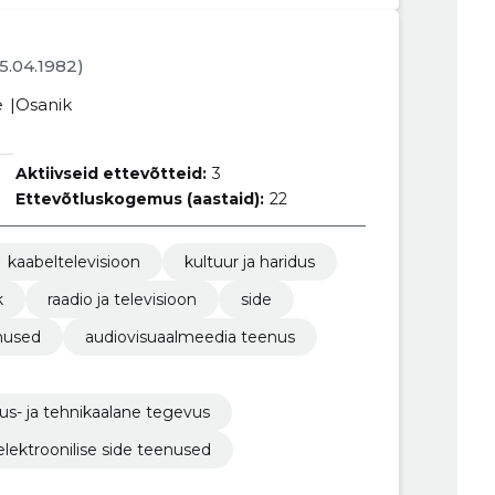
05.04.1982)
e
Osanik
Aktiivseid ettevõtteid:
3
Ettevõtluskogemus (aastaid):
22
kaabeltelevisioon
kultuur ja haridus
k
raadio ja televisioon
side
nused
audiovisuaalmeedia teenus
us- ja tehnikaalane tegevus
elektroonilise side teenused