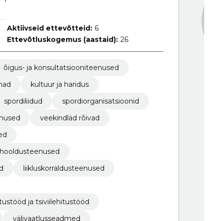
Aktiivseid ettevõtteid:
6
Ettevõtluskogemus (aastaid):
26
õigus- ja konsultatsiooniteenused
mad
kultuur ja haridus
spordiliidud
spordiorganisatsioonid
enused
veekindlad rõivad
ed
 hooldusteenused
d
liikluskorraldusteenused
ustööd ja tsiviilehitustööd
välivaatlusseadmed