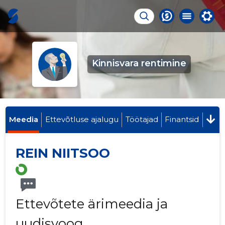
Kinnisvara rentimine
Meedia
Ettevõtluse ajalugu
Töötajad
Finantsid
REIN NIITSOO
Ettevõtete ärimeedia ja
uudisvoog