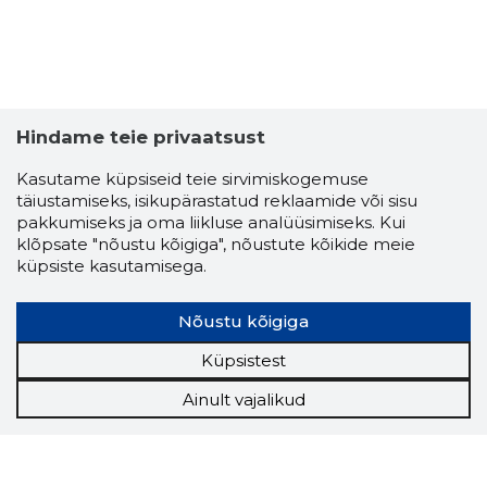
Hindame teie privaatsust
Kasutame küpsiseid teie sirvimiskogemuse
täiustamiseks, isikupärastatud reklaamide või sisu
pakkumiseks ja oma liikluse analüüsimiseks. Kui
klõpsate "nõustu kõigiga", nõustute kõikide meie
küpsiste kasutamisega.
Nõustu kõigiga
Küpsistest
Ainult vajalikud