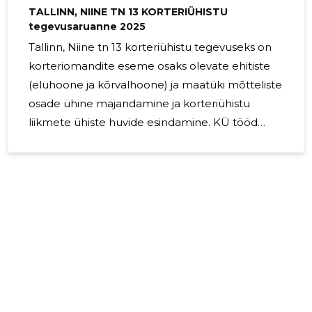
TALLINN, NIINE TN 13 KORTERIÜHISTU
tegevusaruanne 2025
Tallinn, Niine tn 13 korteriühistu tegevuseks on
korteriomandite eseme osaks olevate ehitiste
(eluhoone ja kõrvalhoone) ja maatüki mõtteliste
osade ühine majandamine ja korteriühistu
liikmete ühiste huvide esindamine. KÜ tööd
korraldab juhatus. Juhatus on 2-liikmeline.
Juhatuse liikmetele tasu ei makstud. .