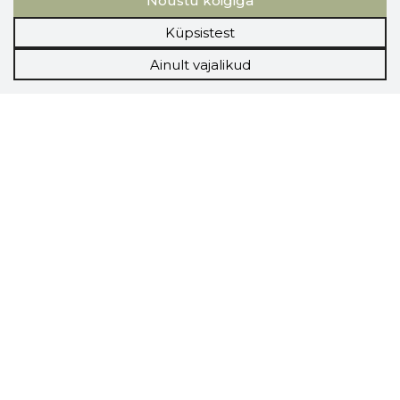
Nõustu kõigiga
Küpsistest
Ainult vajalikud
Storybook
Chrome laiendus
Storybooki laiendus ütleb Sulle, mis firma
veebilehel Sa parajasti viibid ja kui usaldusväärne