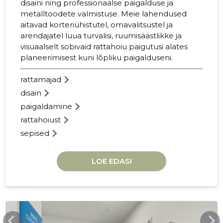
disaini ning professionaalse paigalduse ja
metalltoodete valmistuse. Meie lahendused
aitavad korteriühistutel, omavalitsustel ja
arendajatel luua turvalisi, ruumisäästlikke ja
visuaalselt sobivaid rattahoiu paigutusi alates
planeerimisest kuni lõpliku paigalduseni.
rattamajad
disain
paigaldamine
rattahoiust
sepised
RATTANA
LOE EDASI
Usaldusv
RATTANAGI.EE