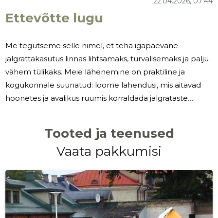
22.04.2026, 07:44
Ettevõtte lugu
Me tegutseme selle nimel, et teha igapäevane
jalgrattakasutus linnas lihtsamaks, turvalisemaks ja palju
vähem tülikaks. Meie lähenemine on praktiline ja
kogukonnale suunatud: loome lahendusi, mis aitavad
hoonetes ja avalikus ruumis korraldada jalgrataste
hoiustamist nii, et see teeniks inimesi ja ruumi
ülevalpidajaid. Paljud korterelamud ja linnaruudud
Tooted ja teenused
kannatavad ruumikitsikuse, jalgrataste ebaõige
Vaata pakkumisi
hoiustamise ja varguste kartuse all, mis vähendab
igapäevast rattakasutust. Samuti on projektide
eestvedajatel tihti vaja selget dokumentatsiooni ja
korralikku eestvedamist, et maja- või