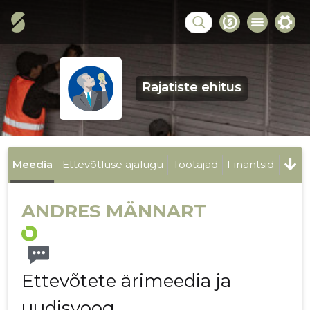
Rajatiste ehitus
Meedia
Ettevõtluse ajalugu
Töötajad
Finantsid
ANDRES MÄNNART
Ettevõtete ärimeedia ja
uudisvoog