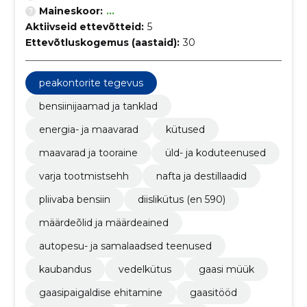
Maineskoor:
...
Aktiivseid ettevõtteid:
5
Ettevõtluskogemus (aastaid):
30
peakontorite tegevus
bensiinijaamad ja tanklad
energia- ja maavarad
kütused
maavarad ja tooraine
üld- ja koduteenused
varja tootmistsehh
nafta ja destillaadid
pliivaba bensiin
diislikütus (en 590)
määrdeõlid ja määrdeained
autopesu- ja samalaadsed teenused
kaubandus
vedelkütus
gaasi müük
gaasipaigaldise ehitamine
gaasitööd