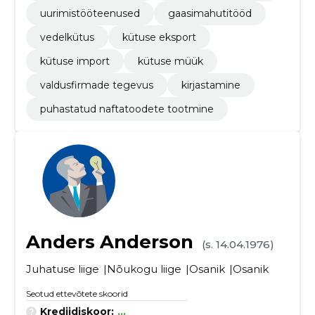
uurimistööteenused
gaasimahutitööd
vedelkütus
kütuse eksport
kütuse import
kütuse müük
valdusfirmade tegevus
kirjastamine
puhastatud naftatoodete tootmine
Anders Anderson
(s. 14.04.1976)
Juhatuse liige
Nõukogu liige
Osanik
Osanik
Seotud ettevõtete skoorid
Krediidiskoor:
...