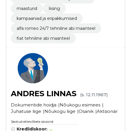
maasturid
liising
kampaaniad ja eripakkumised
alfa romeo 24/7 tehniline abi maanteel
fiat tehniline abi maanteel
ANDRES LINNAS
(s. 12.11.1967)
Dokumentide hoidja
Nõukogu esimees
Juhatuse liige
Nõukogu liige
Osanik
Aktsionär
Seotud ettevõtete skoorid
Krediidiskoor:
...