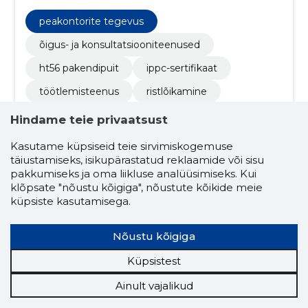
peakontorite tegevus
õigus- ja konsultatsiooniteenused
ht56 pakendipuit
ippc-sertifikaat
töötlemisteenus
ristlõikamine
ehituspuit
höövelpuit
Hindame teie privaatsust
standardmõõdud
visuaalne klassifikatsioon
Kasutame küpsiseid teie sirvimiskogemuse
täiustamiseks, isikupärastatud reklaamide või sisu
impregneeritud puit
töötlemisteenused
pakkumiseks ja oma liikluse analüüsimiseks. Kui
aiapostid
väliskasutus
klõpsate "nõustu kõigiga", nõustute kõikide meie
küpsiste kasutamisega.
mädanemiskindlus
arhitektuuribürood
ehitus ja kinnisvara
ehitusprojektid
Nõustu kõigiga
projekteerimisfirmad
teede- ja sillaehitus
Küpsistest
investeerimisfirmad
Ainult vajalikud
ehitus- ja kinnisvarateenused