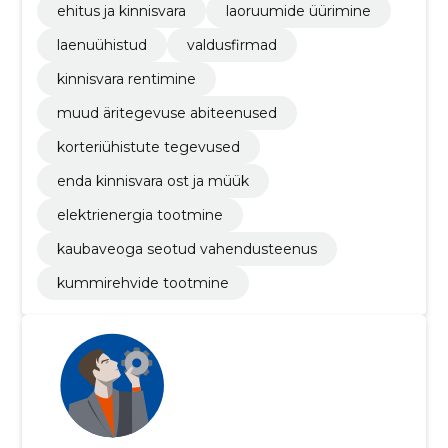
ehitus ja kinnisvara
laoruumide üürimine
laenuühistud
valdusfirmad
kinnisvara rentimine
muud äritegevuse abiteenused
korteriühistute tegevused
enda kinnisvara ost ja müük
elektrienergia tootmine
kaubaveoga seotud vahendusteenus
kummirehvide tootmine