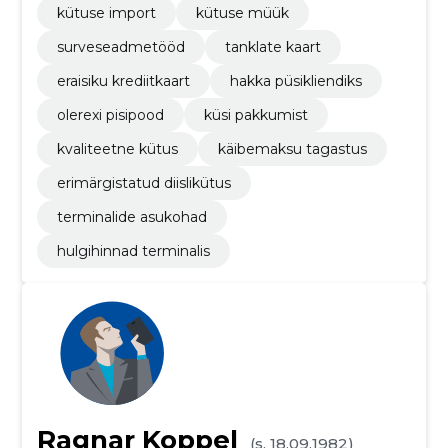
kütuse import
kütuse müük
surveseadmetööd
tanklate kaart
eraisiku krediitkaart
hakka püsikliendiks
olerexi pisipood
küsi pakkumist
kvaliteetne kütus
käibemaksu tagastus
erimärgistatud diislikütus
terminalide asukohad
hulgihinnad terminalis
Ragnar Koppel
(s. 18.09.1982)