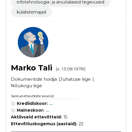
infotehnoloogia- ja arvutialased tegevused
külalistemajad
Marko Tali
(s. 13.08.1978)
Dokumentide hoidja
Juhatuse liige
Nõukogu liige
Seotud ettevõtete skoorid
Krediidiskoor:
...
Maineskoor:
...
Aktiivseid ettevõtteid:
15
Ettevõtluskogemus (aastaid):
22