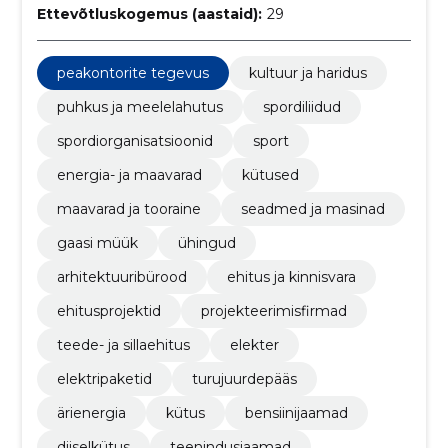
Ettevõtluskogemus (aastaid):
29
peakontorite tegevus
kultuur ja haridus
puhkus ja meelelahutus
spordiliidud
spordiorganisatsioonid
sport
energia- ja maavarad
kütused
maavarad ja tooraine
seadmed ja masinad
gaasi müük
ühingud
arhitektuuribürood
ehitus ja kinnisvara
ehitusprojektid
projekteerimisfirmad
teede- ja sillaehitus
elekter
elektripaketid
turujuurdepääs
ärienergia
kütus
bensiinijaamad
diiselkütus
teenindusjaamad