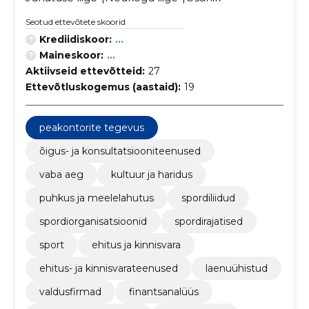
Seotud ettevõtete skoorid
Krediidiskoor:
...
Maineskoor:
...
Aktiivseid ettevõtteid:
27
Ettevõtluskogemus (aastaid):
19
peakontorite tegevus
õigus- ja konsultatsiooniteenused
vaba aeg
kultuur ja haridus
puhkus ja meelelahutus
spordiliidud
spordiorganisatsioonid
spordirajatised
sport
ehitus ja kinnisvara
ehitus- ja kinnisvarateenused
laenuühistud
valdusfirmad
finantsanalüüs