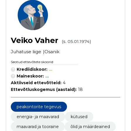
Veiko Vaher
(s. 05.01.1974)
Juhatuse liige
Osanik
Seotud ettevõtete skoorid
Krediidiskoor:
...
Maineskoor:
...
Aktiivseid ettevõtteid:
4
Ettevõtluskogemus (aastaid):
18
peakontorite tegevus
energia- ja maavarad
kütused
maavarad ja tooraine
õlid ja määrdeained