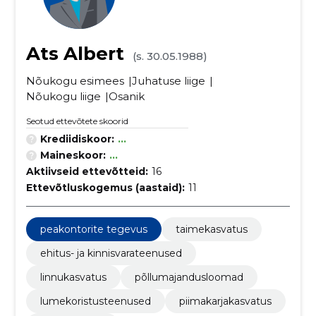
Ats Albert
(s. 30.05.1988)
Nõukogu esimees
Juhatuse liige
Nõukogu liige
Osanik
Seotud ettevõtete skoorid
Krediidiskoor:
...
Maineskoor:
...
Aktiivseid ettevõtteid:
16
Ettevõtluskogemus (aastaid):
11
peakontorite tegevus
taimekasvatus
ehitus- ja kinnisvarateenused
linnukasvatus
põllumajandusloomad
lumekoristusteenused
piimakarjakasvatus