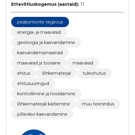
Ettevõtluskogemus (aastaid):
11
peakontorite tegevus
energia- ja maavarad
geoloogia ja kaevandamine
kaevandamismasinad
maavarad ja tooraine
maavarad
ehitus
lõhkematerjal
tuleohutus
ehitusuuringud
kontrollimine ja hooldamine
lõhkematerjali käitlemine
muu teenindus
põlevkivi kaevandamine