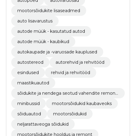
autopoed
autovaruosad
mootorsõidukite lisaseadmed
auto lisavarustus
autode müük - kasutatud autod
autode müük - kaubikud
autokaupade ja -varuosade kauplused
autostereod
autorehvid ja rehvitööd
esindused
rehvid ja rehvitööd
maastikuautod
sõidukite ja nendega seotud vahendite remond
i-, hooldus- ja seonduvad teenused
minibussid
mootorsõidukid kaubaveoks
sõiduautod
mootorsõidukid
neljarattaveoga sõidukid
mootorsõidukite hooldus ja remont