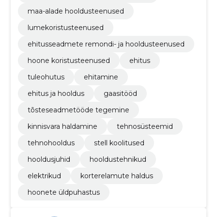
maa-alade hooldusteenused
lumekoristusteenused
ehitusseadmete remondi- ja hooldusteenused
hoone koristusteenused
ehitus
tuleohutus
ehitamine
ehitus ja hooldus
gaasitööd
tõsteseadmetööde tegemine
kinnisvara haldamine
tehnosüsteemid
tehnohooldus
stell koolitused
hooldusjuhid
hooldustehnikud
elektrikud
korterelamute haldus
hoonete üldpuhastus