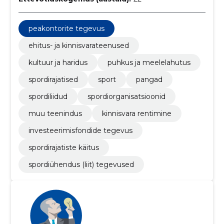
peakontorite tegevus
ehitus- ja kinnisvarateenused
kultuur ja haridus
puhkus ja meelelahutus
spordirajatised
sport
pangad
spordiliidud
spordiorganisatsioonid
muu teenindus
kinnisvara rentimine
investeerimisfondide tegevus
spordirajatiste käitus
spordiühendus (liit) tegevused