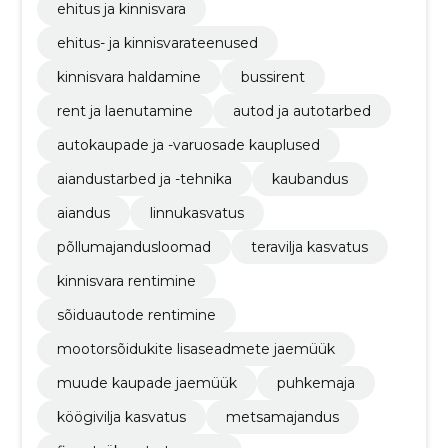
ehitus ja kinnisvara
ehitus- ja kinnisvarateenused
kinnisvara haldamine
bussirent
rent ja laenutamine
autod ja autotarbed
autokaupade ja -varuosade kauplused
aiandustarbed ja -tehnika
kaubandus
aiandus
linnukasvatus
põllumajandusloomad
teravilja kasvatus
kinnisvara rentimine
sõiduautode rentimine
mootorsõidukite lisaseadmete jaemüük
muude kaupade jaemüük
puhkemaja
köögivilja kasvatus
metsamajandus