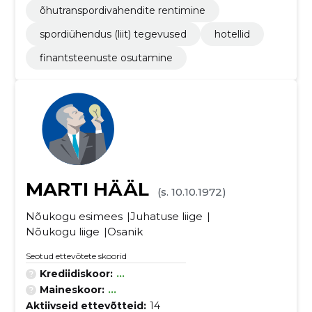
õhutranspordivahendite rentimine
spordiühendus (liit) tegevused
hotellid
finantsteenuste osutamine
MARTI HÄÄL
(s. 10.10.1972)
Nõukogu esimees
Juhatuse liige
Nõukogu liige
Osanik
Seotud ettevõtete skoorid
Krediidiskoor:
...
Maineskoor:
...
Aktiivseid ettevõtteid:
14