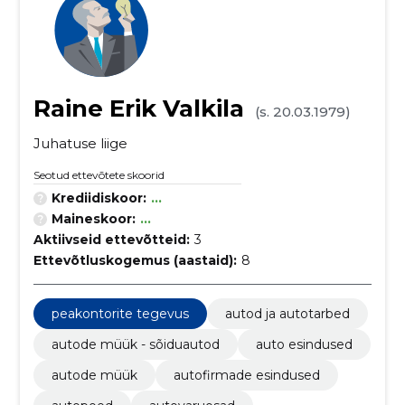
Raine Erik Valkila
(s. 20.03.1979)
Juhatuse liige
Seotud ettevõtete skoorid
Krediidiskoor:
...
Maineskoor:
...
Aktiivseid ettevõtteid:
3
Ettevõtluskogemus (aastaid):
8
peakontorite tegevus
autod ja autotarbed
autode müük - sõiduautod
auto esindused
autode müük
autofirmade esindused