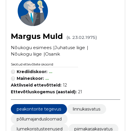
Margus Muld
(s. 23.02.1975)
Nõukogu esimees
Juhatuse liige
Nõukogu liige
Osanik
Seotud ettevõtete skoorid
Krediidiskoor:
...
Maineskoor:
...
Aktiivseid ettevõtteid:
12
Ettevõtluskogemus (aastaid):
21
peakontorite tegevus
linnukasvatus
põllumajandusloomad
lumekoristusteenused
piimakarjakasvatus