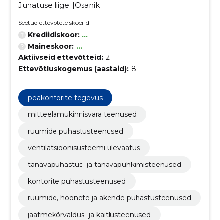
Juhatuse liige
Osanik
Seotud ettevõtete skoorid
Krediidiskoor:
...
Maineskoor:
...
Aktiivseid ettevõtteid:
2
Ettevõtluskogemus (aastaid):
8
peakontorite tegevus
mitteelamukinnisvara teenused
ruumide puhastusteenused
ventilatsioonisüsteemi ülevaatus
tänavapuhastus- ja tänavapühkimisteenused
kontorite puhastusteenused
ruumide, hoonete ja akende puhastusteenused
jäätmekõrvaldus- ja käitlusteenused