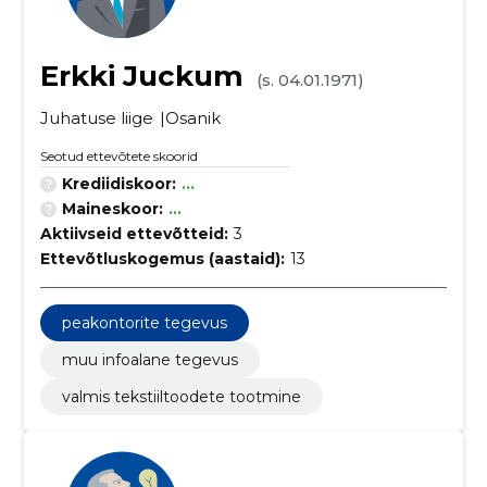
Erkki Juckum
(s. 04.01.1971)
Juhatuse liige
Osanik
Seotud ettevõtete skoorid
Krediidiskoor:
...
Maineskoor:
...
Aktiivseid ettevõtteid:
3
Ettevõtluskogemus (aastaid):
13
peakontorite tegevus
muu infoalane tegevus
valmis tekstiiltoodete tootmine