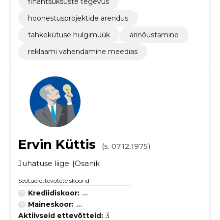
finantsüksuste tegevus
hoonestusprojektide arendus
tahkekütuse hulgimüük
ärinõustamine
reklaami vahendamine meedias
Ervin Küttis
(s. 07.12.1975)
Juhatuse liige
Osanik
Seotud ettevõtete skoorid
Krediidiskoor:
...
Maineskoor:
...
Aktiivseid ettevõtteid:
3