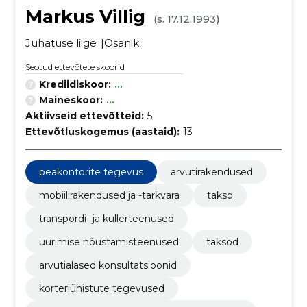
Markus Villig
(s. 17.12.1993)
Juhatuse liige
Osanik
Seotud ettevõtete skoorid
Krediidiskoor:
...
Maineskoor:
...
Aktiivseid ettevõtteid:
5
Ettevõtluskogemus (aastaid):
13
peakontorite tegevus
arvutirakendused
mobiilirakendused ja -tarkvara
takso
transpordi- ja kullerteenused
uurimise nõustamisteenused
taksod
arvutialased konsultatsioonid
korteriühistute tegevused