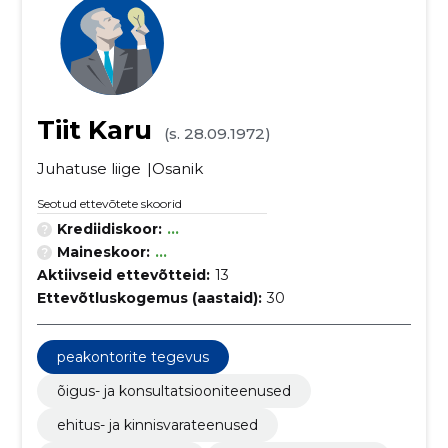
Tiit Karu
(s. 28.09.1972)
Juhatuse liige
Osanik
Seotud ettevõtete skoorid
Krediidiskoor:
...
Maineskoor:
...
Aktiivseid ettevõtteid:
13
Ettevõtluskogemus (aastaid):
30
peakontorite tegevus
õigus- ja konsultatsiooniteenused
ehitus- ja kinnisvarateenused