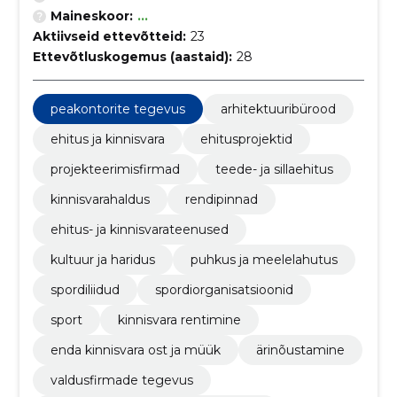
Maineskoor:
...
Aktiivseid ettevõtteid:
23
Ettevõtluskogemus (aastaid):
28
peakontorite tegevus
arhitektuuribürood
ehitus ja kinnisvara
ehitusprojektid
projekteerimisfirmad
teede- ja sillaehitus
kinnisvarahaldus
rendipinnad
ehitus- ja kinnisvarateenused
kultuur ja haridus
puhkus ja meelelahutus
spordiliidud
spordiorganisatsioonid
sport
kinnisvara rentimine
enda kinnisvara ost ja müük
ärinõustamine
valdusfirmade tegevus