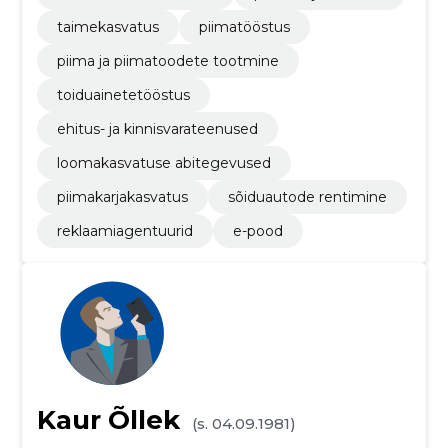
taimekasvatus
piimatööstus
piima ja piimatoodete tootmine
toiduainetetööstus
ehitus- ja kinnisvarateenused
loomakasvatuse abitegevused
piimakarjakasvatus
sõiduautode rentimine
reklaamiagentuurid
e-pood
Kaur Õllek
(s. 04.09.1981)