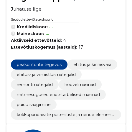
Juhatuse liige
Seotud ettevõtete skoorid
Krediidiskoor:
...
Maineskoor:
...
Aktiivseid ettevõtteid:
4
Ettevõtluskogemus (aastaid):
17
peakontorite tegevus
ehitus ja kinnisvara
ehitus- ja viimistlusmaterjalid
remontmaterjalid
höövelmasinad
mitmesugused eriotstarbelised masinad
puidu saagimine
kokkupandavate puitehitiste ja nende elementi
de tootmine