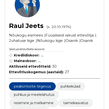
Raul Jeets
(s. 20.10.1974)
Nõukogu esimees
Füüsilisest isikust ettevõtja
Juhatuse liige
Nõukogu liige
Osanik
Osanik
Seotud ettevõtete skoorid
Krediidiskoor:
...
Maineskoor:
...
Aktiivseid ettevõtteid:
30
Ettevõtluskogemus (aastaid):
27
peakontorite tegevus
puhkekülad
puhkus ja meelelahutus
reisimine ja matkamine
taimekasvatus