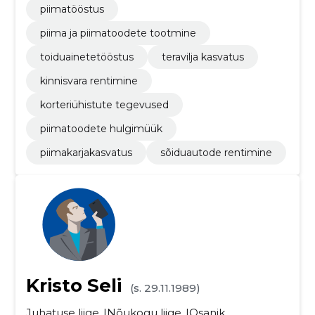
piimatööstus
piima ja piimatoodete tootmine
toiduainetetööstus
teravilja kasvatus
kinnisvara rentimine
korteriühistute tegevused
piimatoodete hulgimüük
piimakarjakasvatus
sõiduautode rentimine
Kristo Seli
(s. 29.11.1989)
Juhatuse liige
Nõukogu liige
Osanik