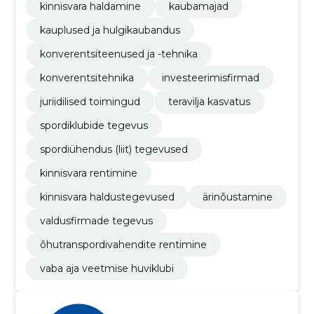
kinnisvara haldamine
kaubamajad
kauplused ja hulgikaubandus
konverentsiteenused ja -tehnika
konverentsitehnika
investeerimisfirmad
juriidilised toimingud
teravilja kasvatus
spordiklubide tegevus
spordiühendus (liit) tegevused
kinnisvara rentimine
kinnisvara haldustegevused
ärinõustamine
valdusfirmade tegevus
õhutranspordivahendite rentimine
vaba aja veetmise huviklubi