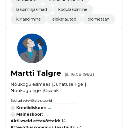
laadimisjaamad
kodulaadimine
kiirlaadimine
elektriautod
biometaan
Martti Talgre
(s. 16.08.1982)
Nõukogu esimees
Juhatuse liige
Nõukogu liige
Osanik
Seotud ettevõtete skoorid
Krediidiskoor:
...
Maineskoor:
...
Aktiivseid ettevõtteid:
14
Ettevõtluskogemus (aastaid):
22