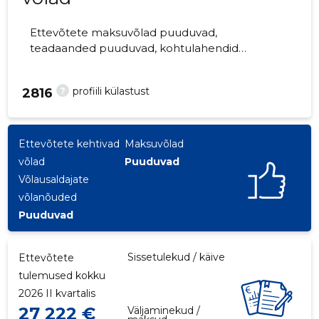
Ettevõtete maksuvõlad puuduvad,
teadaanded puuduvad, kohtulahendid
puuduvad, kohtuistungid puuduvad,
majandusaasta aruanded esitatud.
?
profiili külastust
2816
Ettevõtteid jälgib 0 inimest.
Ettevõtete kehtivad
Maksuvõlad
võlad
Puuduvad
Võlausaldajate
võlanõuded
Puuduvad
Sissetulekud / käive
Ettevõtete
tulemused kokku
2026 II kvartalis
27 222 €
Väljaminekud /