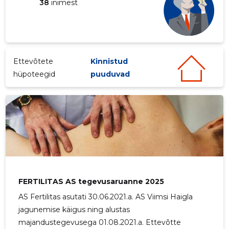
38
inimest
Ettevõtete
Kinnistud
hüpoteegid
puuduvad
FERTILITAS AS tegevusaruanne 2025
AS Fertilitas asutati 30.06.2021.a. AS Viimsi Haigla
jagunemise käigus ning alustas
majandustegevusega 01.08.2021.a. Ettevõtte