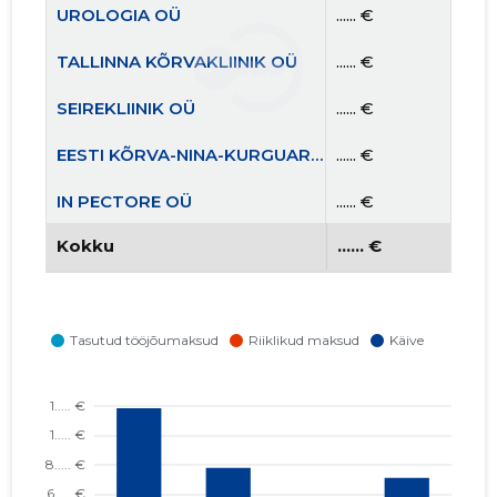
UROLOGIA OÜ
...... €
TALLINNA KÕRVAKLIINIK OÜ
...... €
SEIREKLIINIK OÜ
...... €
EESTI KÕRVA-NINA-KURGUARSTIDE JA PEA- JA KAELAKIRURGIDE SELTS MTÜ
...... €
IN PECTORE OÜ
...... €
Kokku
...... €
FERTILITAS AS
...... €
EESTI ERATERVISHOIUASUTUSTE LIIT MTÜ
...... €
TERVITAS OÜ
...... €
TERVEMA ELUKAARE OÜ
...... €