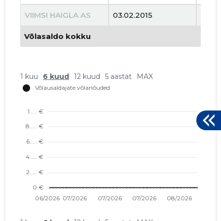
VIIMSI HAIGLA AS
03.02.2015
18.10
Võlasaldo kokku
1 kuu
6 kuud
12 kuud
5 aastat
MAX
FERTILIT
Usaldusv