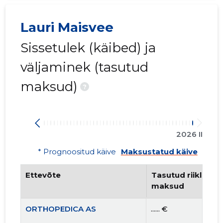
Lauri Maisvee
Sissetulek (käibed) ja
väljaminek (tasutud
maksud)
?
2026 II
* Prognoositud käive
Maksustatud käive
Ettevõte
Tasutud riiklikud 
maksud
ORTHOPEDICA AS
...... €