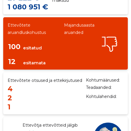
maksud
1 080 951 €
Ettevõtete
Majandusaasta
aruandluskohustus
aruanded
100
esitatud
12
esitamata
Kohtumäärused:
Ettevõtete otsused ja ettekirjutused
4
Teadaanded:
2
Kohtulahendid:
1
Ettevõtja ettevõtteid jälgib