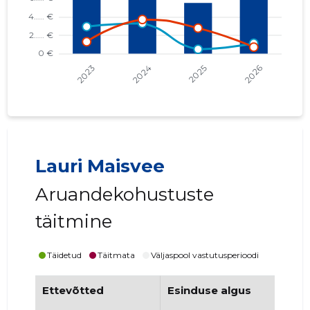
Lauri Maisvee
Aruandekohustuste
täitmine
Täidetud
Täitmata
Väljaspool vastutusperioodi
Ettevõtted
Esinduse algus
Es