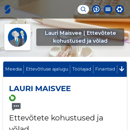
Lauri Maisvee | Ettevõtete
kohustused ja võlad
Meedia
Ettevõtluse ajalugu
Töötajad
Finantsid
LAURI MAISVEE
Ettevõtete kohustused ja
võlad