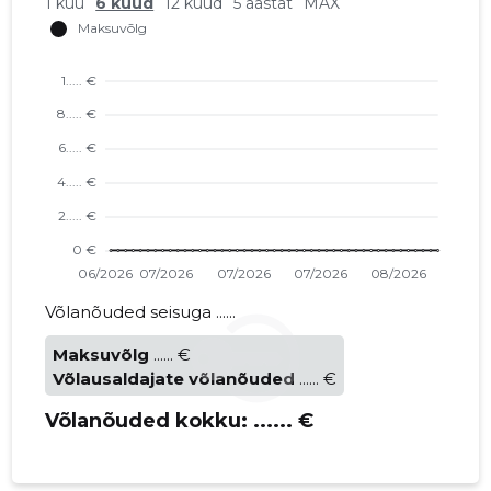
1 kuu
6 kuud
12 kuud
5 aastat
MAX
Võlanõuded seisuga ......
Maksuvõlg
...... €
Võlausaldajate võlanõuded
...... €
Võlanõuded kokku:
...... €