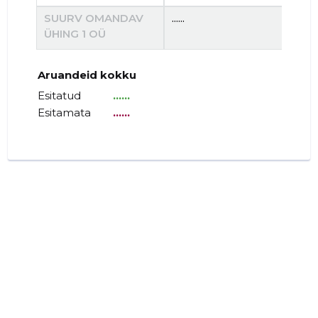
SUURV OMANDAV
......
......
ÜHING 1 OÜ
Aruandeid kokku
Esitatud
......
Esitamata
......