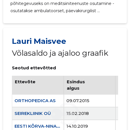
põhitegevuseks on meditsiiniteenuste osutamine -
osutatakse ambulatoorset, päevakirurgilist ...
Lauri Maisvee
Võlasaldo ja ajaloo graafik
Seotud ettevõtted
Ettevõte
Esindus
Esin
algus
lõpp
110
ORTHOPEDICA AS
09.07.2015
..
SEIREKLIINIK OÜ
15.02.2018
..
EESTI KÕRVA-NINA-KURGUARSTIDE JA PEA- JA KAELAKIRURGIDE SELTS MTÜ
14.10.2019
..