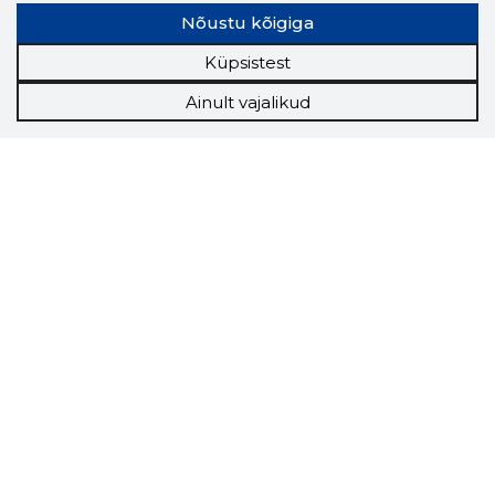
Nõustu kõigiga
Küpsistest
Ainult vajalikud
Storybook
Chrome laiendus
Storybooki laiendus ütleb Sulle, mis firma