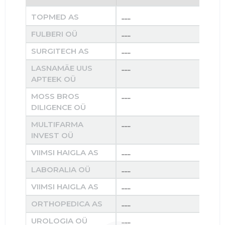
TOPMED AS
......
......
FULBERI OÜ
......
......
SURGITECH AS
......
......
LASNAMÄE UUS
......
......
APTEEK OÜ
MOSS BROS
......
......
DILIGENCE OÜ
MULTIFARMA
......
......
INVEST OÜ
VIIMSI HAIGLA AS
......
......
LABORALIA OÜ
......
......
VIIMSI HAIGLA AS
......
......
ORTHOPEDICA AS
......
......
UROLOGIA OÜ
......
......