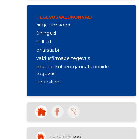
TEGEVUSVALDKONNAD
riik ja ühiskond
ühingud
seltsid
eriarstiabi
valdusfirmade tegevus
muude kutseorganisatsioonide
tegevus
üldarstiabi
seirekliinik.ee