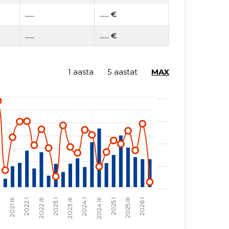
......
...... €
......
...... €
......
...... €
1 aasta
5 aastat
MAX
......
...... €
......
...... €