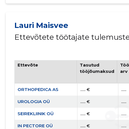
Lauri Maisvee
Ettevõtete töötajate tulemust
Ettevõte
Tasutud
Töö
tööjõumaksud
arv
ORTHOPEDICA AS
...... €
......
UROLOGIA OÜ
...... €
......
SEIREKLIINIK OÜ
...... €
......
IN PECTORE OÜ
...... €
......