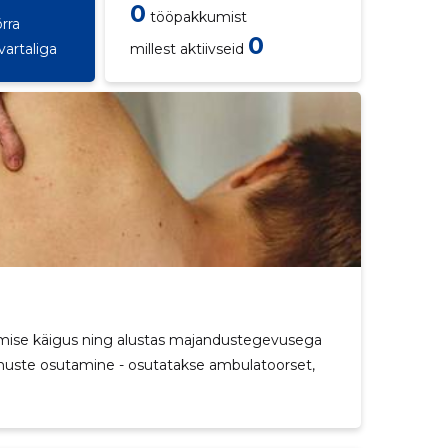
0
tööpakkumist
rra
0
vartaliga
millest aktiivseid
unemise käigus ning alustas majandustegevusega
enuste osutamine - osutatakse ambulatoorset,