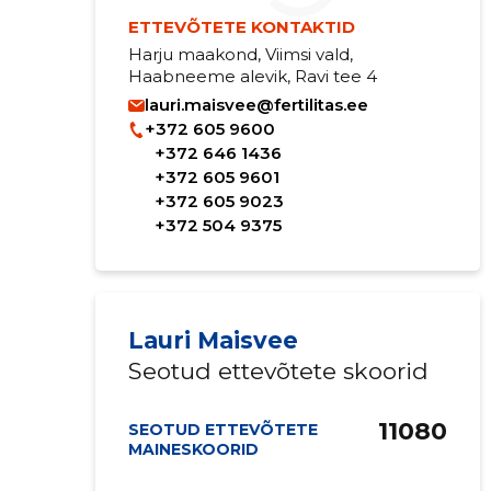
ETTEVÕTETE KONTAKTID
Harju maakond, Viimsi vald,
Haabneeme alevik, Ravi tee 4
lauri.maisvee@fertilitas.ee
+372 605 9600
+372 646 1436
+372 605 9601
+372 605 9023
+372 504 9375
Lauri Maisvee
Seotud ettevõtete skoorid
11080
SEOTUD ETTEVÕTETE
MAINESKOORID