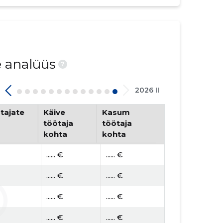
e analüüs
?
2026 II
tajate
Käive
Kasum
töötaja
töötaja
kohta
kohta
...... €
...... €
...... €
...... €
...... €
...... €
...... €
...... €