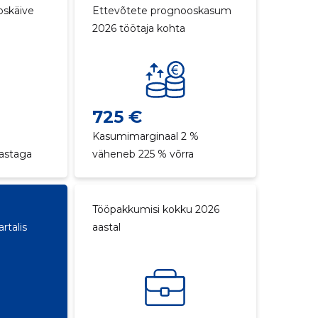
oskäive
Ettevõtete prognooskasum
2026 töötaja kohta
725 €
a
Kasumimarginaal 2 %
aastaga
väheneb 225 % võrra
Tööpakkumisi kokku 2026
rtalis
aastal