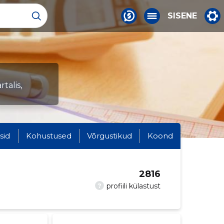
SISENE
talis,
sid
Kohustused
Võrgustikud
Koond
2816
?
profiili külastust