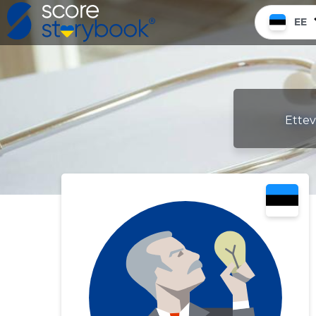
EE
Ettev