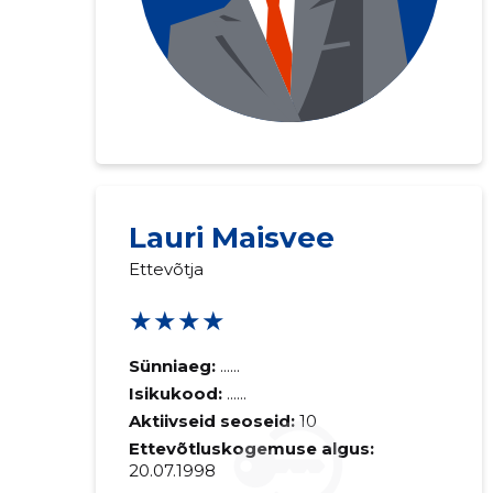
Lauri Maisvee
Ettevõtja
★★★★
Sünniaeg:
......
Isikukood:
......
Aktiivseid seoseid:
10
Ettevõtluskogemuse algus:
20.07.1998