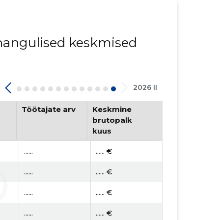
innangulised keskmised
2026 II
Töötajate arv
Keskmine
brutopalk
kuus
......
...... €
......
...... €
......
...... €
......
...... €