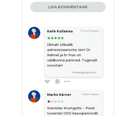
LISA KOMMENTAAR
Kaile Kullamaa
11 kuud tagasi
Ülimalt sõbralik
administraatorite tiim! Dr
Rahnel ja hr Puis on
valdkonna parimad. Tugevalt
soovitan!
Allikas:google.com
Marko Kärner
1 aasta tagasi
Stenislav Krumgolts - Poisil
tuvastati OSD kasvuperioodil.