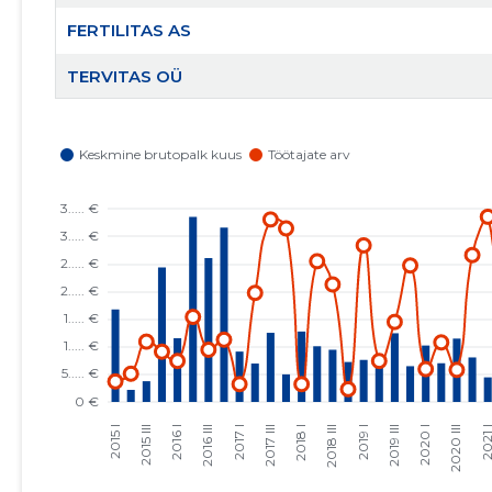
FERTILITAS AS
TERVITAS OÜ
TERVEMA ELUKAARE OÜ
EESTI ERATERVISHOIUASUTUSTE LIIT MTÜ
EESTI KÕRVA-NINA-KURGUARSTIDE JA PEA- JA
KAELAKIRURGIDE SELTS MTÜ