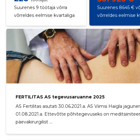
Suurenes 9 töötaja võrra
Suurenes 8645 € võ
võrreldes eelmise kvartaliga
võrreldes eelmise k
FERTILITAS AS tegevusaruanne 2025
AS Fertilitas asutati 30.06.2021.a. AS Viimsi Haigla jag
01.08.2021.a. Ettevõtte põhitegevuseks on meditsiinite
päevakirurgilist ...