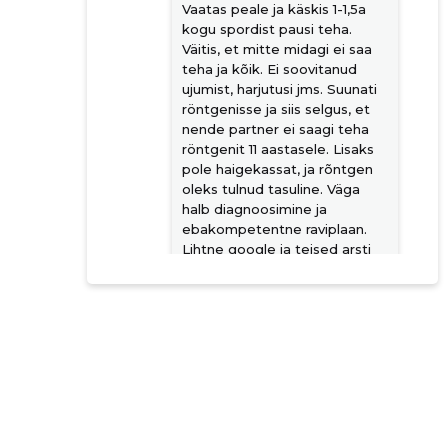
Vaatas peale ja käskis 1-1,5a
kogu spordist pausi teha.
Väitis, et mitte midagi ei saa
teha ja kõik. Ei soovitanud
ujumist, harjutusi jms. Suunati
röntgenisse ja siis selgus, et
nende partner ei saagi teha
röntgenit 11 aastasele. Lisaks
pole haigekassat, ja rõntgen
oleks tulnud tasuline. Väga
halb diagnoosimine ja
ebakompetentne raviplaan.
Lihtne google ja teised arsti
visiidid hiljem on väga selge,
et on OSD raviks olemas
harjutused, kreemid jms.
Allikas:google.com
Trouble Maker
2 aastat tagasi