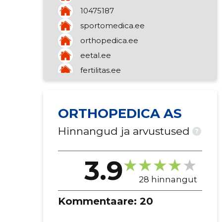
10475187
sportomedica.ee
orthopedica.ee
eetal.ee
fertilitas.ee
knkselts.ee
17550035
ORTHOPEDICA AS
Hinnangud ja arvustused
?
3.9
28 hinnangut
Kommentaare:
20