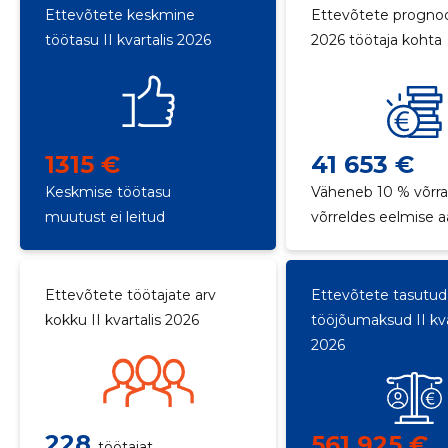
Ettevõtete keskmine
Ettevõtete progno
töötasu II kvartalis 2026
2026 töötaja kohta
1315 €
41 653 €
Keskmise töötasu
Väheneb 10 % võrr
muutust ei leitud
võrreldes eelmise 
Ettevõtete töötajate arv
Ettevõtete tasutud
kokku II kvartalis 2026
tööjõumaksud II kva
2026
228
561 925 €
töötajat