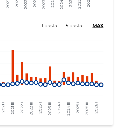
1 aasta
5 aastat
MAX