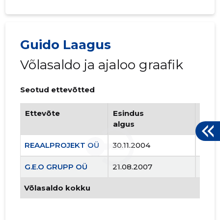
744
Guido Laagus
Võlasaldo ja ajaloo graafik
Seotud ettevõtted
Ettevõte
Esindus
Esin
algus
lõpp
REAALPROJEKT OÜ
30.11.2004
..
G.E.O GRUPP OÜ
21.08.2007
..
REAALPR
Võlasaldo kokku
Usaldusv