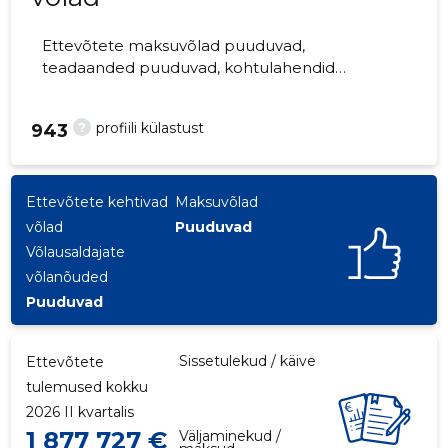
Ettevõtete maksuvõlad puuduvad,
teadaanded puuduvad, kohtulahendid
puuduvad, kohtuistungid puuduvad,
majandusaasta aruanded esitatud.
?
profiili külastust
943
Ettevõtteid jälgib 0 inimest.
Ettevõtete kehtivad
Maksuvõlad
võlad
Puuduvad
Võlausaldajate
võlanõuded
Puuduvad
Sissetulekud / käive
Ettevõtete
tulemused kokku
2026 II kvartalis
1 877 727 €
Väljaminekud /