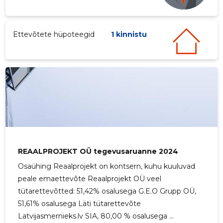
Ettevõtete hüpoteegid
1 kinnistu
REAALPROJEKT OÜ tegevusaruanne 2024
Osaühing Reaalprojekt on kontsern, kuhu kuuluvad
peale emaettevõte Reaalprojekt OÜ veel
tütarettevõtted: 51,42% osalusega G.E.O Grupp OÜ,
51,61% osalusega Läti tütarettevõte
Latvijasmernieks.lv SIA, 80,00 % osalusega ...