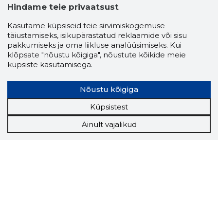
Hindame teie privaatsust
Kasutame küpsiseid teie sirvimiskogemuse
täiustamiseks, isikupärastatud reklaamide või sisu
pakkumiseks ja oma liikluse analüüsimiseks. Kui
klõpsate "nõustu kõigiga", nõustute kõikide meie
küpsiste kasutamisega.
Nõustu kõigiga
Küpsistest
Ainult vajalikud