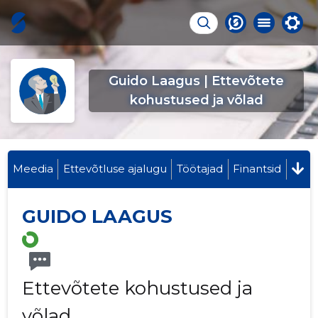
Guido Laagus | Ettevõtete
kohustused ja võlad
Meedia
Ettevõtluse ajalugu
Töötajad
Finantsid
GUIDO LAAGUS
Ettevõtete kohustused ja
võlad