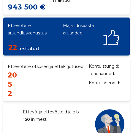
maksud
943 500 €
Ettevõtete
Majandusaasta
aruandluskohustus
aruanded
22
esitatud
Kohtuistungid:
Ettevõtete otsused ja ettekirjutused
20
Teadaanded:
5
Kohtulahendid:
2
Ettevõtja ettevõtteid jälgib
150
inimest