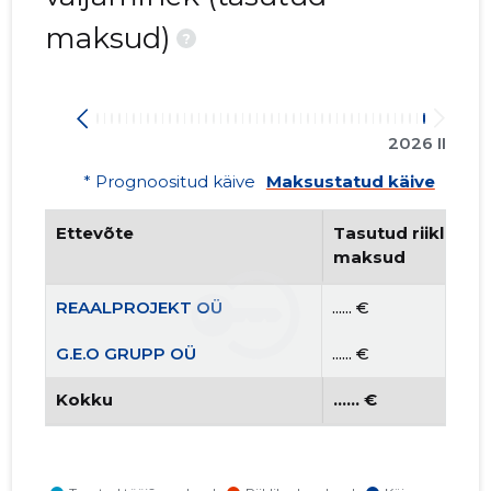
maksud)
?
2026 II
* Prognoositud käive
Maksustatud käive
Ettevõte
Tasutud riiklikud 
maksud
REAALPROJEKT OÜ
...... €
G.E.O GRUPP OÜ
...... €
Kokku
...... €