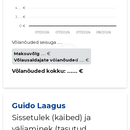
Võlanõuded seisuga ......
Maksuvõlg
...... €
Võlausaldajate võlanõuded
...... €
Võlanõuded kokku:
...... €
Guido Laagus
Sissetulek (käibed) ja
väljaminek (tasutud