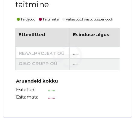
täitmine
Täidetud
Täitmata
Väljaspool vastutusperioodi
Ettevõtted
Esinduse algus
Es
REAALPROJEKT OÜ
......
......
G.E.O GRUPP OÜ
......
......
Aruandeid kokku
Esitatud
......
Esitamata
......