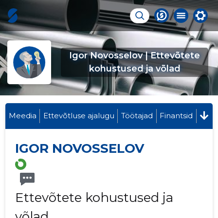
Igor Novosselov | Ettevõtete
kohustused ja võlad
Meedia
Ettevõtluse ajalugu
Töötajad
Finantsid
IGOR NOVOSSELOV
Ettevõtete kohustused ja
võlad