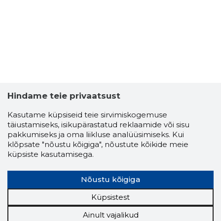
Hindame teie privaatsust
Kasutame küpsiseid teie sirvimiskogemuse
täiustamiseks, isikupärastatud reklaamide või sisu
pakkumiseks ja oma liikluse analüüsimiseks. Kui
klõpsate "nõustu kõigiga", nõustute kõikide meie
küpsiste kasutamisega.
Nõustu kõigiga
Küpsistest
Ainult vajalikud