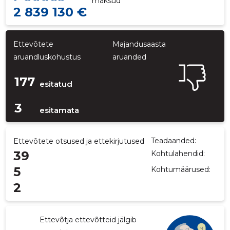
maksud
2 839 130 €
Ettevõtete
Majandusaasta
aruandluskohustus
aruanded
177
esitatud
3
esitamata
Teadaanded:
Ettevõtete otsused ja ettekirjutused
39
Kohtulahendid:
5
Kohtumäärused:
2
Ettevõtja ettevõtteid jälgib