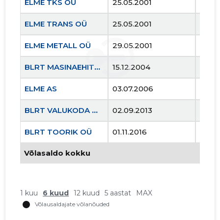
ELME TKS OÜ
25.05.2001
..
ELME TRANS OÜ
25.05.2001
..
ELME METALL OÜ
29.05.2001
..
BLRT MASINAEHITUS OÜ
15.12.2004
..
ELME AS
03.07.2006
..
BLRT VALUKODA OÜ
02.09.2013
..
BLRT TOORIK OÜ
01.11.2016
..
Võlasaldo kokku
ELME TR
Usaldusv
1 kuu
6 kuud
12 kuud
5 aastat
MAX