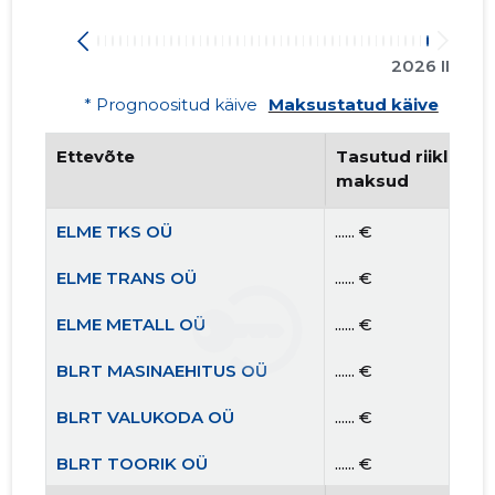
2026 II
* Prognoositud käive
Maksustatud käive
Ettevõte
Tasutud riiklikud 
maksud
ELME TKS OÜ
...... €
ELME TRANS OÜ
...... €
ELME METALL OÜ
...... €
BLRT MASINAEHITUS OÜ
...... €
BLRT VALUKODA OÜ
...... €
BLRT TOORIK OÜ
...... €