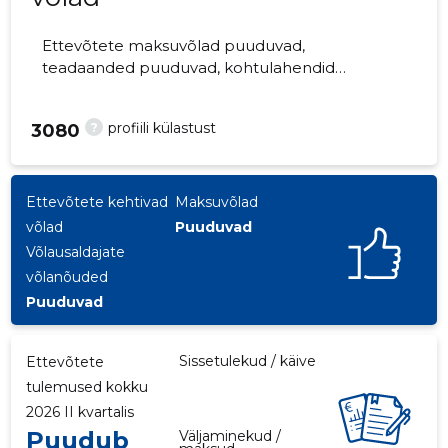
Ettevõtete maksuvõlad puuduvad,
teadaanded puuduvad, kohtulahendid
puuduvad, kohtuistungid puuduvad,
majandusaasta aruanded esitatud.
?
profiili külastust
3080
Ettevõtteid jälgib 0 inimest.
Ettevõtete kehtivad
Maksuvõlad
võlad
Puuduvad
Võlausaldajate
võlanõuded
Puuduvad
Sissetulekud / käive
Ettevõtete
tulemused kokku
2026 II kvartalis
Puudub
Väljaminekud /