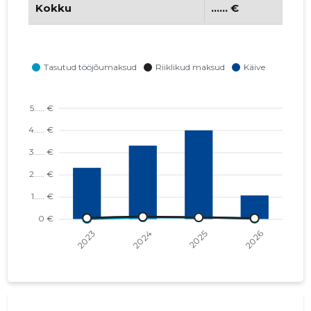
Kokku
...... €
ELME AS
...... €