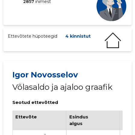
2857
inimest
Ettevõtete hüpoteegid
4 kinnistut
Igor Novosselov
Võlasaldo ja ajaloo graafik
Seotud ettevõtted
Ettevõte
Esindus
Esin
algus
lõpp
68