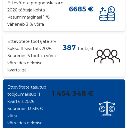
Ettevõtete prognooskasum
6685 €
2026 töötaja kohta
Kasumimarginaal 1 %
väheneb 3 % võrra
Ettevõtete töötajate arv
387
kokku II kvartalis 2026
töötajat
Suurenes 6 töötaja võrra
võrreldes eelmise
kvartaliga
Ettevõtete tasutud
1 454 348 €
tööjõumaksud II
kvartalis 2026
Suurenes 13 516 €
võrra
võrreldes eelmise