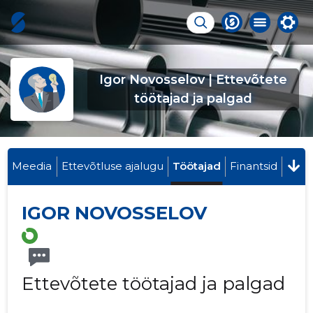
Igor Novosselov | Ettevõtete
töötajad ja palgad
Meedia
Ettevõtluse ajalugu
Töötajad
Finantsid
IGOR NOVOSSELOV
Ettevõtete töötajad ja palgad