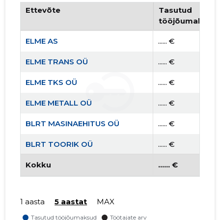
Ettevõte
Tasutud
tööjõumaksud
ELME AS
...... €
ELME TRANS OÜ
...... €
ELME TKS OÜ
...... €
ELME METALL OÜ
...... €
BLRT MASINAEHITUS OÜ
...... €
BLRT TOORIK OÜ
...... €
BLRT VALUKODA OÜ
Kokku
...... €
...... €
1 aasta
5 aastat
MAX