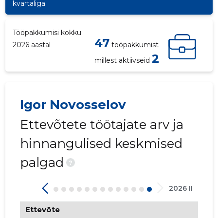
kvartaliga
Tööpakkumisi kokku
47
2026 aastal
tööpakkumist
2
millest aktiivseid
Igor Novosselov
Ettevõtete töötajate arv ja
hinnangulised keskmised
palgad
?
2026 II
Ettevõte
68