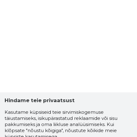
Hindame teie privaatsust
Kasutame küpsiseid teie sirvimiskogemuse
täiustamiseks, isikupärastatud reklaamide või sisu
pakkumiseks ja oma liikluse analüüsimiseks. Kui
klõpsate "nõustu kõigiga", nõustute kõikide meie
küpsiste kasutamisega.