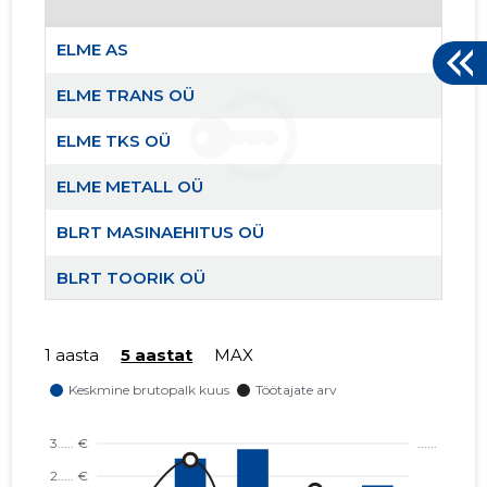
ELME AS
ELME TRANS OÜ
ELME TKS OÜ
ELME METALL OÜ
BLRT MASINAEHITUS OÜ
BLRT TOORIK OÜ
BLRT VALUKODA OÜ
1 aasta
5 aastat
MAX
ELME TR
Usaldusv