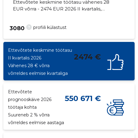
Ettevõtete keskmine töötasu vähenes 28
EUR võrra - 2474 EUR 2026 II kvartalis,
töötajate arv - 387 töötajat.
?
profiili külastust
3080
Ettevõtete keskmine töötasu
2474 €
II kvartalis 2026
Vähenes 28 € võrra
võrreldes eelmise kvartaliga
Ettevõtete
550 671 €
prognooskäive 2026
töötaja kohta
Suureneb 2 % võrra
võrreldes eelmise aastaga