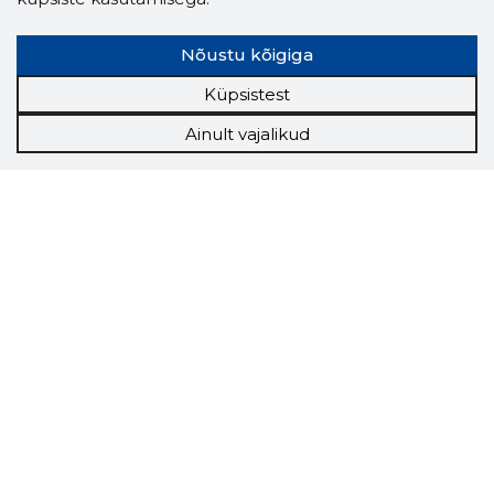
Nõustu kõigiga
Küpsistest
Ainult vajalikud
Storybook
Chrome laiendus