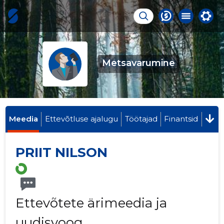
Metsavarumine
Meedia
Ettevõtluse ajalugu
Töötajad
Finantsid
PRIIT NILSON
Ettevõtete ärimeedia ja
uudisvoog