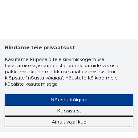
WOODWE
Usaldusv
Hindame teie privaatsust
Kasutame küpsiseid teie sirvimiskogemuse
täiustamiseks, isikupärastatud reklaamide või sisu
pakkumiseks ja oma liikluse analüüsimiseks. Kui
klõpsate "nõustu kõigiga", nõustute kõikide meie
küpsiste kasutamisega.
Nõustu kõigiga
Küpsistest
Ainult vajalikud