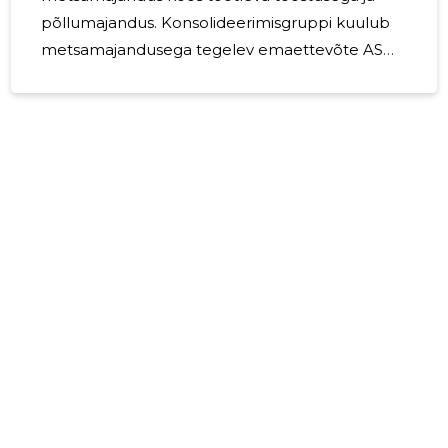
põllumajandus. Konsolideerimisgruppi kuulub
metsamajandusega tegelev emaettevõte AS
Woodwell (asutatud 1997.a.) ja kaks
tütarettevõtet: saematerjali tootev OÜ Vara
Saeveski (tütarettevõte alates 2000.a., osalus
73,17 %) ja põllumajandusettevõte OÜ
Friendsland (tütarettevõte alates 2002.a., osalus
51,92%), mis kõik asuvad ja tegutsevad Tartu
maakonnas. Väljaspool Eestit registreeritud
filiaale ei ole. Omanikeringi kuulub 7 inimest: 4
Eesti ja 3 Taani kodanikku. Omanikud ei