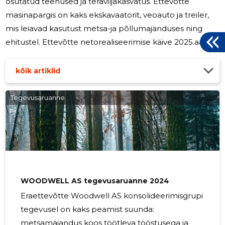
osutatud teenused ja teraviljakasvatus. Ettevõtte
masinapargis on kaks ekskavaatorit, veoauto ja treiler,
mis leiavad kasutust metsa-ja põllumajanduses ning
ehitustel. Ettevõtte netorealiseerimise käive 2025.aastal
oli 453 (2024:414) tuhat eurot, masinate teenuste müük
sellest oli 60%. Teraviljakasvatus toimus enamuselt
kõik artiklid
renditud maadel, kus kasvatati nisu, otra, tritikalet ja
rapsi. OÜ Madilaid kasum 53 (2024:11) tuhat eurot.
Tegevusaruanne
Töötajaid oli kaks, kelle palgakulu koos sotsiaalmaksuga
oli 79 (2024:71) tuhat eurot. Juhatusele palka ei
makstud.
WOODWELL AS tegevusaruanne 2024
Eraettevõtte Woodwell AS konsolideerimisgrupi
tegevusel on kaks peamist suunda:
metsamajandus koos töötleva tööstusega ja