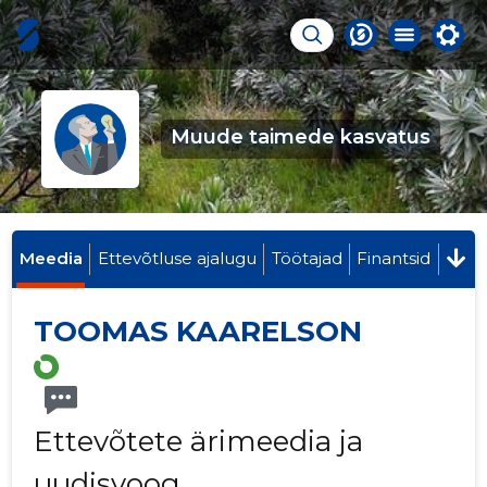
Muude taimede kasvatus
Meedia
Ettevõtluse ajalugu
Töötajad
Finantsid
TOOMAS KAARELSON
Ettevõtete ärimeedia ja
uudisvoog