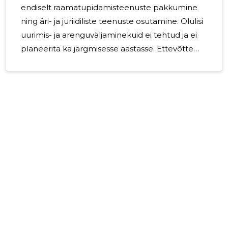
endiselt raamatupidamisteenuste pakkumine
ning äri- ja juriidiliste teenuste osutamine. Olulisi
uurimis- ja arenguväljaminekuid ei tehtud ja ei
planeerita ka järgmisesse aastasse. Ettevõtte
juhatus tegeleb jooksvalt ettevõttega seotud
mõjude, riskide ja ohtude hindamisega,
7
Ettevõtte tegevustega ei kaasnenud
aruandeaastal keskkonnamõjusid.
Majandusaastal ja aruande koostamise perioodil
ei ilmnenud ettevõttele valuutakursside,
intressimäärade ja börsikursside muutumisega
seonduvaid riske. Ukraina sõja ja sellest tuleneva
kajastamisega seotud