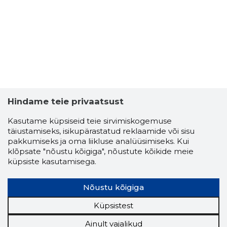
Hindame teie privaatsust
Kasutame küpsiseid teie sirvimiskogemuse
täiustamiseks, isikupärastatud reklaamide või sisu
pakkumiseks ja oma liikluse analüüsimiseks. Kui
klõpsate "nõustu kõigiga", nõustute kõikide meie
küpsiste kasutamisega.
Nõustu kõigiga
Küpsistest
Ainult vajalikud