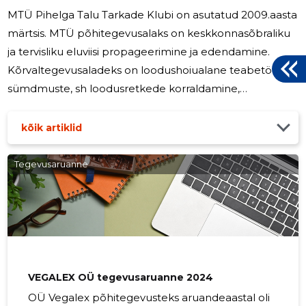
MTÜ Pihelga Talu Tarkade Klubi on asutatud 2009.aasta
märtsis. MTÜ põhitegevusalaks on keskkonnasõbraliku
ja tervisliku eluviisi propageerimine ja edendamine.
Kõrvaltegevusaladeks on loodushoiualane teabetöö,
sümdmuste, sh loodusretkede korraldamine,
taimekasvatus ning maastikukujundus. 2024.
majandusaasta tulu ettevõtlusest oli 1 996 eurot, aasta
kõik artiklid
lõppes 77 eurose kasumiga. MTÜ-s ei ole töötajaid,
juhatuse liikmele tasu ei makstud. Juhatuse hinnangul
Tegevusaruanne
on MTÜ jätkuvalt tegutsev majandusüksus, kes jätkab
oma tegevust kõikides tegevusvaldkondades.
VEGALEX OÜ tegevusaruanne 2024
OÜ Vegalex põhitegevusteks aruandeaastal oli