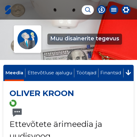
Muu disainerite tegevus
Meedia
Ettevõtluse ajalugu
Töötajad
Finantsid
OLIVER KROON
Ettevõtete ärimeedia ja
uudisvoog