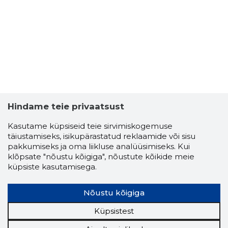
Hindame teie privaatsust
Kasutame küpsiseid teie sirvimiskogemuse
täiustamiseks, isikupärastatud reklaamide või sisu
pakkumiseks ja oma liikluse analüüsimiseks. Kui
klõpsate "nõustu kõigiga", nõustute kõikide meie
VARIANT
küpsiste kasutamisega.
Neutraal
Nõustu kõigiga
Küpsistest