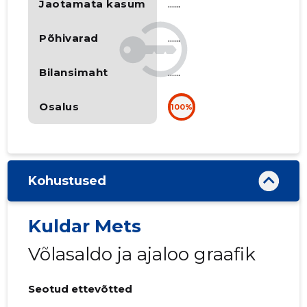
Jaotamata kasum
......
Põhivarad
......
Bilansimaht
......
Osalus
100%
Kohustused
Kuldar Mets
Võlasaldo ja ajaloo graafik
Seotud ettevõtted