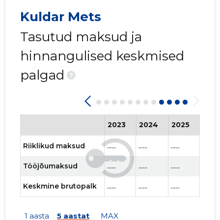
Kuldar Mets
Tasutud maksud ja
hinnangulised keskmised
palgad
?
2023
2024
2025
202
Riiklikud maksud
......
......
......
......
Tööjõumaksud
......
......
......
......
Keskmine brutopalk
......
......
......
......
1 aasta
5 aastat
MAX