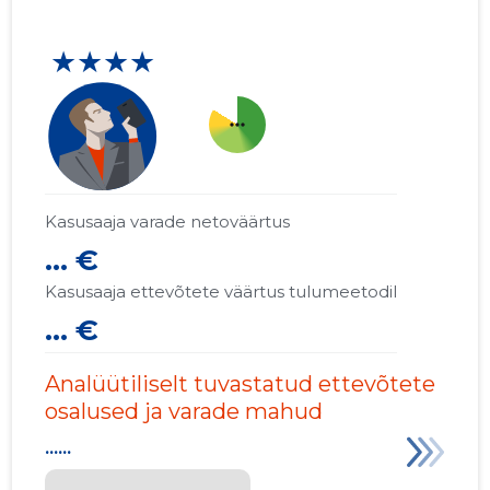
★★★★
more_horiz
Kasusaaja varade netoväärtus
... €
Kasusaaja ettevõtete väärtus tulumeetodil
... €
Analüütiliselt tuvastatud ettevõtete
osalused ja varade mahud
......