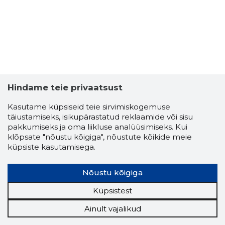
Hindame teie privaatsust
Kasutame küpsiseid teie sirvimiskogemuse
täiustamiseks, isikupärastatud reklaamide või sisu
pakkumiseks ja oma liikluse analüüsimiseks. Kui
klõpsate "nõustu kõigiga", nõustute kõikide meie
küpsiste kasutamisega.
Nõustu kõigiga
Küpsistest
Ainult vajalikud