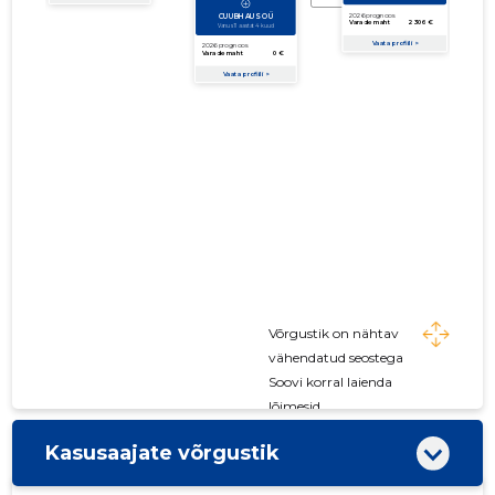
Võrgustik on nähtav
vähendatud seostega
Soovi korral laienda
lõimesid
Kasusaajate võrgustik