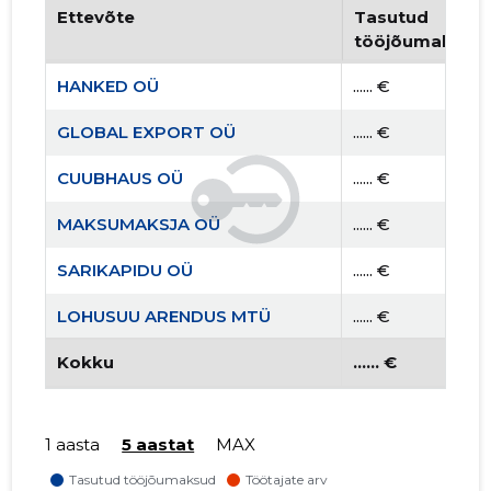
Ettevõte
Tasutud
tööjõumaksud
HANKED OÜ
...... €
GLOBAL EXPORT OÜ
...... €
CUUBHAUS OÜ
...... €
MAKSUMAKSJA OÜ
...... €
SARIKAPIDU OÜ
...... €
LOHUSUU ARENDUS MTÜ
...... €
PEETRI SELTS MTÜ
Kokku
...... €
...... €
1 aasta
5 aastat
MAX