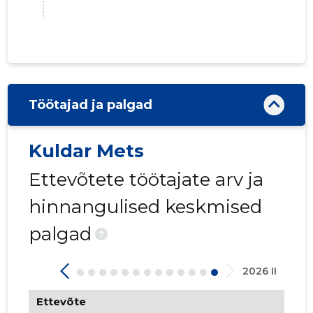
2
Töötajad ja palgad
Kuldar Mets
Ettevõtete töötajate arv ja
hinnangulised keskmised
palgad
?
2026 II
GLOBAL 
Ettevõte
Usaldusv