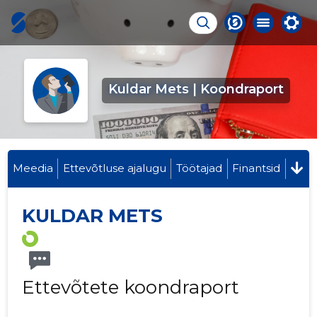
Kuldar Mets | Koondraport
Meedia
Ettevõtluse ajalugu
Töötajad
Finantsid
KULDAR METS
Ettevõtete koondraport