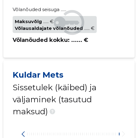
Võlanõuded seisuga ......
Maksuvõlg
...... €
Võlausaldajate võlanõuded
...... €
Võlanõuded kokku:
...... €
Kuldar Mets
Sissetulek (käibed) ja
väljaminek (tasutud
maksud)
?