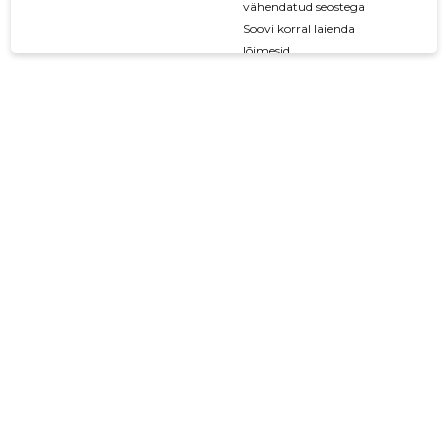
vähendatud seostega
Soovi korral laienda
lõimesid