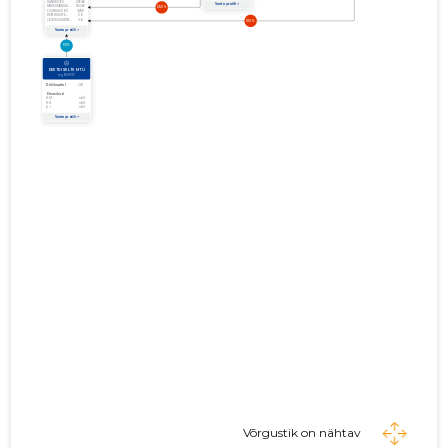
Võrgustik on nähtav