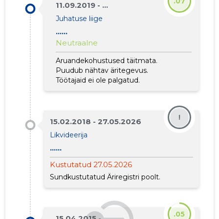
.07
11.09.2019 - ...
Juhatuse liige
......
Neutraalne
Aruandekohustused täitmata.
Puudub nähtav äritegevus.
Töötajaid ei ole palgatud.
!
15.02.2018 - 27.05.2026
Likvideerija
......
Kustutatud 27.05.2026
Sundkustutatud Äriregistri poolt.
.05
15.04.2015 - ...