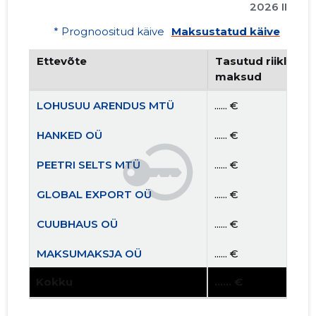
2026 II
* Prognoositud käive
Maksustatud käive
Ettevõte
Tasutud riiklikud 
maksud
LOHUSUU ARENDUS MTÜ
...... €
HANKED OÜ
...... €
PEETRI SELTS MTÜ
...... €
GLOBAL EXPORT OÜ
...... €
CUUBHAUS OÜ
...... €
MAKSUMAKSJA OÜ
...... €
Kokku
...... €
TUDULINNA AKTIVISTID MTÜ
...... €
SARIKAPIDU OÜ
...... €