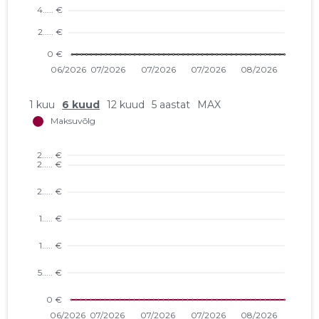
1 kuu
6 kuud
12 kuud
5 aastat
MAX