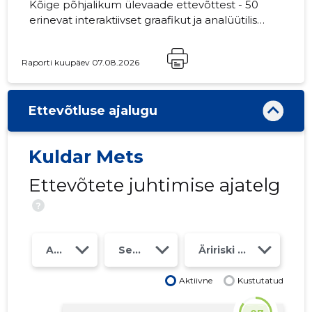
Kõige põhjalikum ülevaade ettevõttest - 50
erinevat interaktiivset graafikut ja analüütilist
mudelit. Hind 49 EUR või kuutasu alates 19
EUR
Raporti kuupäev 07.08.2026
Ettevõtluse ajalugu
Kuldar Mets
Ettevõtete juhtimise ajatelg
?
Aasta
Seosed
Äririski klass
Aktiivne
Kustutatud