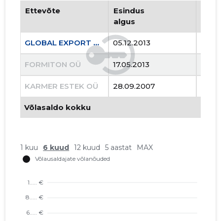
Ettevõte
Esindus
Esin
algus
lõpp
GLOBAL EXPORT OÜ
05.12.2013
..
FORMITON OÜ
17.05.2013
06.05
KARMER ESTEK OÜ
28.09.2007
01.12
Võlasaldo kokku
1 kuu
6 kuud
12 kuud
5 aastat
MAX