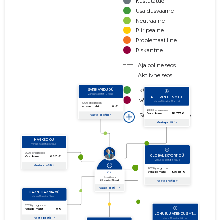
Kustutatud
Usaldusväärne
Neutraalne
Piiripealne
Problemaatiline
Riskantne
Ajalooline seos
Aktiivne seos
käibe suurus
võla suurus
Seoste laiendamine