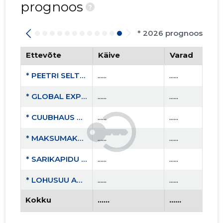
prognoos
?
* 2026 prognoos
Ettevõte
Käive
Varad
* PEETRI SELTS MTÜ
......
......
* GLOBAL EXPORT OÜ
......
......
* CUUBHAUS OÜ
......
......
* MAKSUMAKSJA OÜ
......
......
* SARIKAPIDU OÜ
......
......
* LOHUSUU ARENDUS MTÜ
......
......
Kokku
......
......
* HANKED OÜ
......
......