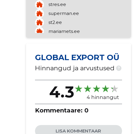
stres.ee
superman.ee
st2.ee
mariamets.ee
cuubhaus.com
GLOBAL EXPORT OÜ
Hinnangud ja arvustused
?
4.3
4 hinnangut
Kommentaare:
0
LISA KOMMENTAAR