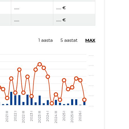
......
...... €
......
...... €
......
...... €
1 aasta
5 aastat
MAX