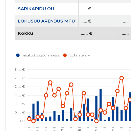
SARIKAPIDU OÜ
...... €
......
LOHUSUU ARENDUS MTÜ
...... €
......
PEETRI SELTS MTÜ
Kokku
...... €
...... €
......
......