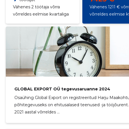
Vähenes 2 töötaja võrra
Vähenes 1211 € võrr
võrreldes eelmise kvartaliga
võrreldes eelmise k
GLOBAL EXPORT OÜ tegevusaruanne 2024
Osaühing Global Export on registreeritud Harju Maakohtu 
põhitegevuseks on ehitusalased teenused -ja tööjõurent.
2021 aastal võrreldes ...