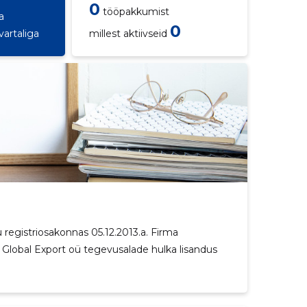
0
tööpakkumist
a
0
vartaliga
millest aktiivseid
registriosakonnas 05.12.2013.a. Firma
 Global Export oü tegevusalade hulka lisandus