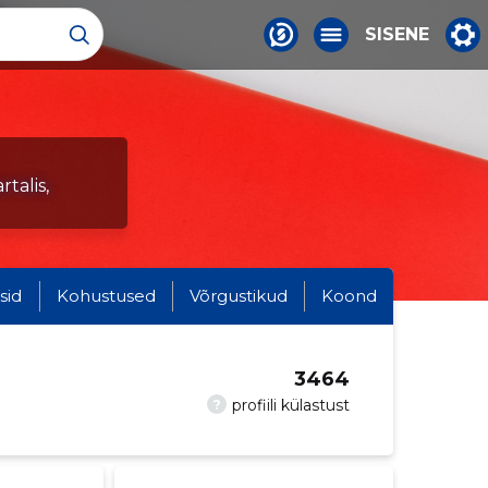
SISENE
talis,
sid
Kohustused
Võrgustikud
Koond
3464
?
profiili külastust