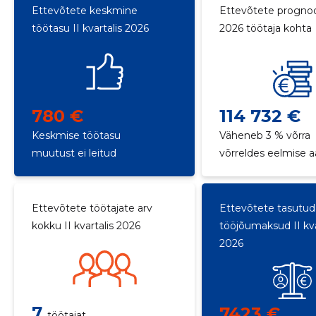
Ettevõtete keskmine
Ettevõtete progno
töötasu II kvartalis 2026
2026 töötaja kohta
780 €
114 732 €
Keskmise töötasu
Väheneb 3 % võrra
muutust ei leitud
võrreldes eelmise 
Ettevõtete töötajate arv
Ettevõtete tasutud
kokku II kvartalis 2026
tööjõumaksud II kva
2026
7
7423 €
töötajat