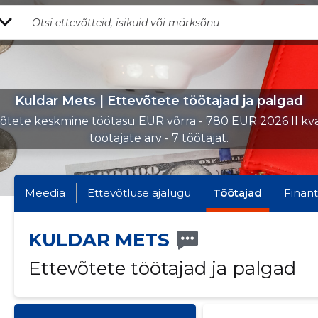
Kuldar Mets | Ettevõtete töötajad ja palgad
õtete keskmine töötasu EUR võrra - 780 EUR 2026 II kvar
töötajate arv - 7 töötajat.
Meedia
Ettevõtluse ajalugu
Töötajad
Finant
KULDAR METS
Ettevõtete töötajad ja palgad