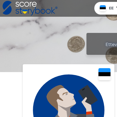
EE
Ettev