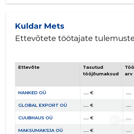
Kuldar Mets
Ettevõtete töötajate tulemust
Ettevõte
Tasutud
Töö
tööjõumaksud
arv
HANKED OÜ
...... €
......
GLOBAL EXPORT OÜ
...... €
......
CUUBHAUS OÜ
...... €
......
MAKSUMAKSJA OÜ
...... €
......