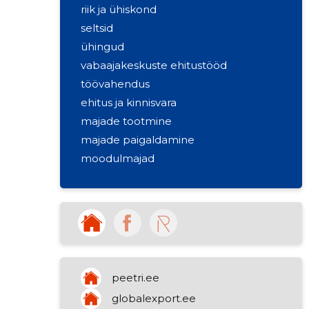
riik ja ühiskond
seltsid
ühingud
vabaajakeskuste ehitustööd
töövahendus
ehitus ja kinnisvara
majade tootmine
majade paigaldamine
moodulmajad
maastiku hooldus ja korrashoid
muu teenindus
piirkondllikku elu edendav ühendus
hoonete ehitustööd
andmetöötlus
muu kunstiloome
peetri.ee
globalexport.ee