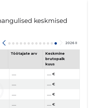
innangulised keskmised
2026 II
Töötajate arv
Keskmine
brutopalk
kuus
......
...... €
......
...... €
......
...... €
......
...... €