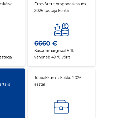
oskäive
Ettevõtete prognooskasum
2026 töötaja kohta
6660 €
Kasumimarginaal 6 %
aastaga
väheneb 49 % võrra
Tööpakkumisi kokku 2026
rtalis
aastal