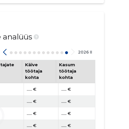
e analüüs
?
2026 II
tajate
Käive
Kasum
töötaja
töötaja
kohta
kohta
...... €
...... €
...... €
...... €
...... €
...... €
...... €
...... €