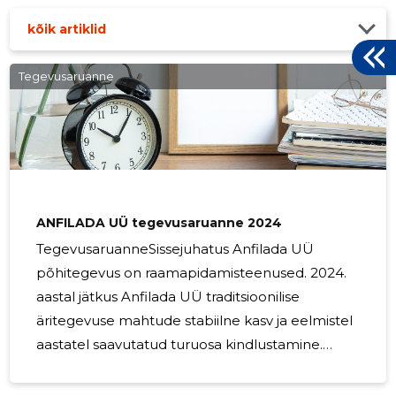
kõik artiklid
Tegevusaruanne
ANFILADA UÜ tegevusaruanne 2024
TegevusaruanneSissejuhatus Anfilada UÜ
põhitegevus on raamapidamisteenused. 2024.
aastal jätkus Anfilada UÜ traditsioonilise
äritegevuse mahtude stabiilne kasv ja eelmistel
aastatel saavutatud turuosa kindlustamine.
Lisaks astuti samme turuosa suurendamiseks
tootmisautomaatikaga seotud teenuste Tulud,