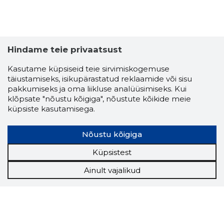
Hindame teie privaatsust
Kasutame küpsiseid teie sirvimiskogemuse
täiustamiseks, isikupärastatud reklaamide või sisu
pakkumiseks ja oma liikluse analüüsimiseks. Kui
klõpsate "nõustu kõigiga", nõustute kõikide meie
küpsiste kasutamisega.
Nõustu kõigiga
Küpsistest
Ainult vajalikud