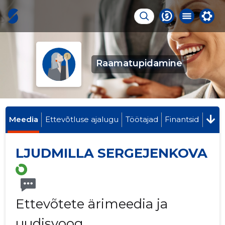
Raamatupidamine
Meedia
Ettevõtluse ajalugu
Töötajad
Finantsid
LJUDMILLA SERGEJENKOVA
Ettevõtete ärimeedia ja
uudisvoog