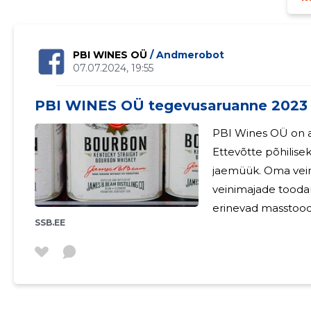
PBI WINES OÜ
/ Andmerobot
07.07.2024, 19:55
PBI WINES OÜ tegevusaruanne 2023
PBI Wines OÜ on a
Ettevõtte põhilise
jaemüük. Oma vein
veinimajade tooda
erinevad masstoodangust. Ettevõttel 
SSB.EE
aadressil Vanemuise 45. 2024. aastal on pl
samadel tegevusal