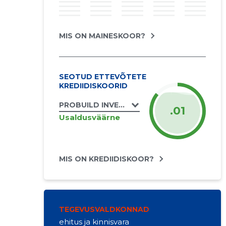
MIS ON MAINESKOOR?
SEOTUD ETTEVÕTETE
KREDIIDISKOORID
PROBUILD INVEST OÜ
.01
Usaldusväärne
MIS ON KREDIIDISKOOR?
TEGEVUSVALDKONNAD
ehitus ja kinnisvara