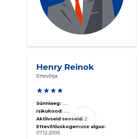
Saaja e-mail
Henry Reinok
Ettevõtja
Sinu kommen
★★★★
Sünniaeg:
......
Isikukood:
......
Aktiivseid seoseid:
2
Ettevõtluskogemuse algus:
07.12.2005