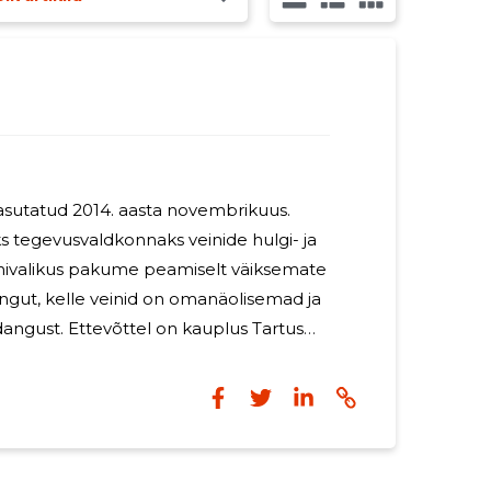
sutatud 2014. aasta novembrikuus.
ks tegevusvaldkonnaks veinide hulgi- ja
ivalikus pakume peamiselt väiksemate
ngut, kelle veinid on omanäolisemad ja
on kauplus Tartus
aanis jätkata
adel.