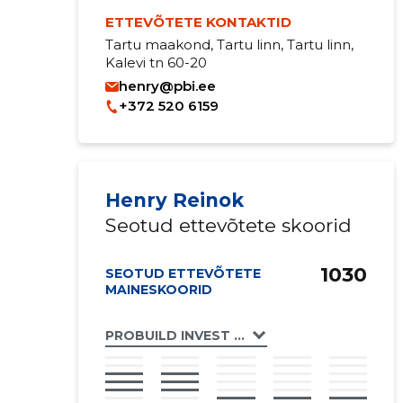
ETTEVÕTETE KONTAKTID
Tartu maakond, Tartu linn, Tartu linn,
Kalevi tn 60-20
henry@pbi.ee
+372 520 6159
Henry Reinok
Seotud ettevõtete skoorid
1030
SEOTUD ETTEVÕTETE
MAINESKOORID
PROBUILD INVEST OÜ