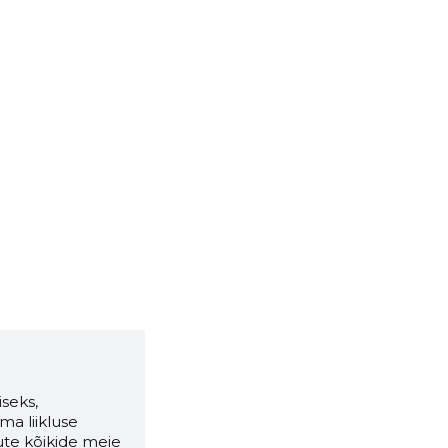
seks,
ma liikluse
ute kõikide meie