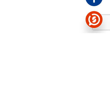
Näed helistaja tausta!
Storybooki Äpp toob
Sinuni
OTSEKONTAKTID
400 000 Eesti