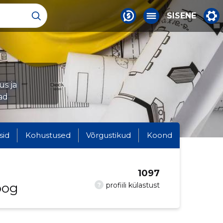
SISENE
us ja
ad
sid
Kohustused
Võrgustikud
Koond
1097
oog
?
profiili külastust