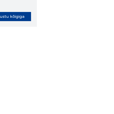
ustu kõigiga
oki laiendus ütleb Sulle, mis
eebilehel Sa parajasti viibid ja