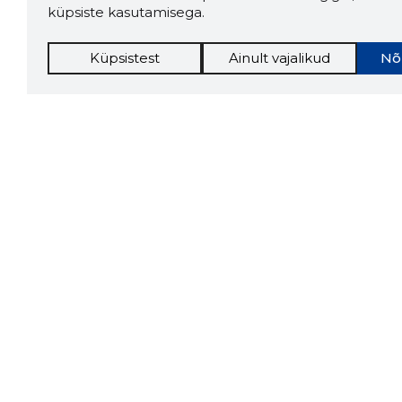
küpsiste kasutamisega.
Küpsistest
Ainult vajalikud
Nõ
Storybo
Storybook
firma v