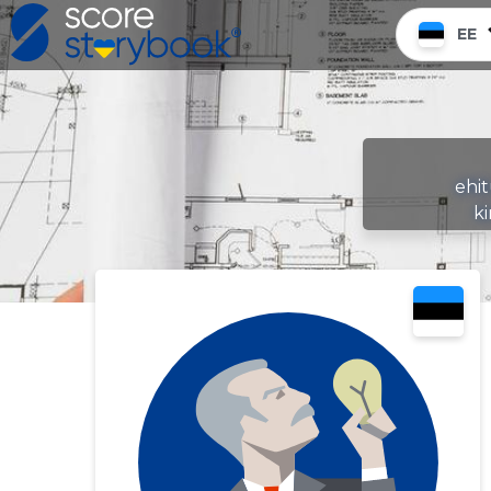
EE
ehit
ki