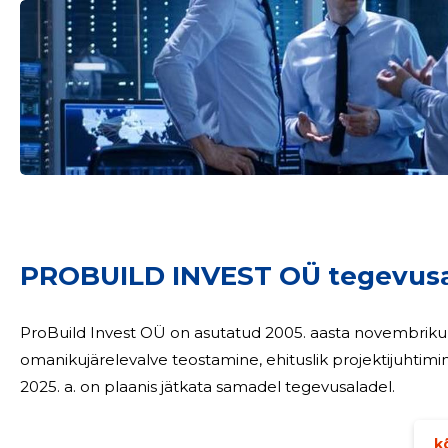
Sinu nimi
taar
PROBUILD INVEST OÜ tegevus
ProBuild Invest OÜ on asutatud 2005. aasta novembriku
omanikujärelevalve teostamine, ehituslik projektijuhtimi
2025. a. on plaanis jätkata samadel tegevusaladel.
kõ