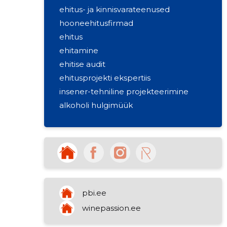
ehitus- ja kinnisvarateenused
hooneehitusfirmad
ehitus
ehitamine
ehitise audit
ehitusprojekti ekspertiis
insener-tehniline projekteerimine
alkoholi hulgimüük
pbi.ee
winepassion.ee