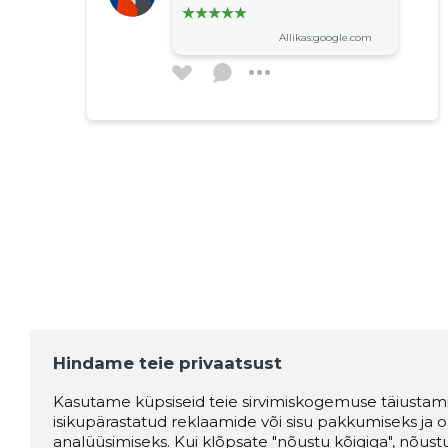
Allikas:google.com
Hindame teie privaatsust
Kasutame küpsiseid teie sirvimiskogemuse täiustami
isikupärastatud reklaamide või sisu pakkumiseks ja o
analüüsimiseks. Kui klõpsate "nõustu kõigiga", nõust