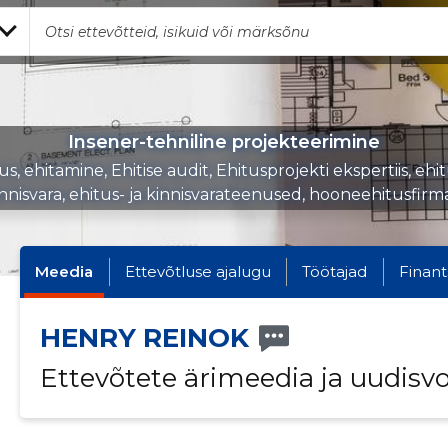
Insener-tehniline projekteerimine
us, ehitamine, Ehitise audit, Ehitusprojekti ekspertiis, ehit
nnisvara, ehitus- ja kinnisvarateenused, hooneehitusfirm
Meedia
Ettevõtluse ajalugu
Töötajad
Finant
HENRY REINOK
Ettevõtete ärimeedia ja uudisv