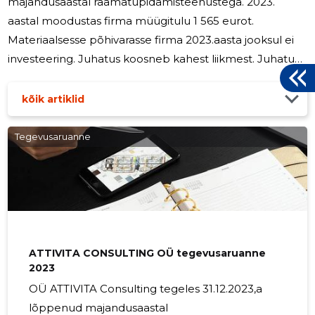
majandusaastal raamatupidamisteenustega. 2023.
aastal moodustas firma müügitulu 1 565 eurot.
Materiaalsesse põhivarasse firma 2023.aasta jooksul ei
investeering. Juhatus koosneb kahest liikmest. Juhatuse
liige ei ole saanud soodustused.
kõik artiklid
Tegevusaruanne
ATTIVITA CONSULTING OÜ tegevusaruanne
2023
OÜ ATTIVITA Consulting tegeles 31.12.2023,a
lõppenud majandusaastal