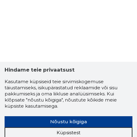
ATTIVIT
Usaldusv
Hindame teie privaatsust
Kasutame küpsiseid teie sirvimiskogemuse
täiustamiseks, isikupärastatud reklaamide või sisu
pakkumiseks ja oma liikluse analüüsimiseks. Kui
klõpsate "nõustu kõigiga", nõustute kõikide meie
küpsiste kasutamisega.
Nõustu kõigiga
Küpsistest