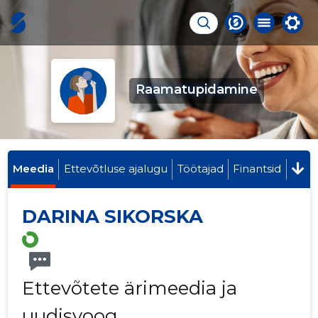
Raamatupidamine
Meedia
Ettevõtluse ajalugu
Töötajad
Finantsid
DARINA SIKORSKA
Ettevõtete ärimeedia ja
uudisvoog