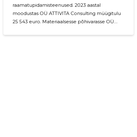
raamatupidamisteenused. 2023 aastal
moodustas OÜ ATTIVITA Consulting müügitulu
25 543 euro. Materiaalsesse põhivarasse OÜ
ATTIVITA Consulting detsembri 2023.aasta
jooksul investeering 2 800 euro. Juhatus
koosneb ühest liikmest. Juhatuse liige ei ole
saanud soodustused.