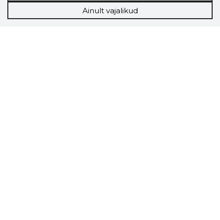
Ainult vajalikud
Storybook
Chrome laiendus
Storybooki laiendus ütleb Sulle, mis firma
veebilehel Sa parajasti viibid ja kui usaldusväärne
see firma täna on.
LAADI LAIENDUS ALLA