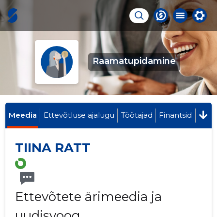
Raamatupidamine
Meedia
Ettevõtluse ajalugu
Töötajad
Finantsid
TIINA RATT
Ettevõtete ärimeedia ja
uudisvoog