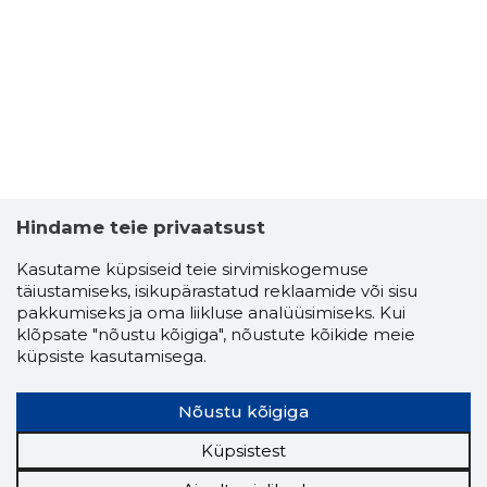
Hindame teie privaatsust
Kasutame küpsiseid teie sirvimiskogemuse
täiustamiseks, isikupärastatud reklaamide või sisu
pakkumiseks ja oma liikluse analüüsimiseks. Kui
klõpsate "nõustu kõigiga", nõustute kõikide meie
TRK TEE
küpsiste kasutamisega.
Usaldusv
Nõustu kõigiga
Küpsistest