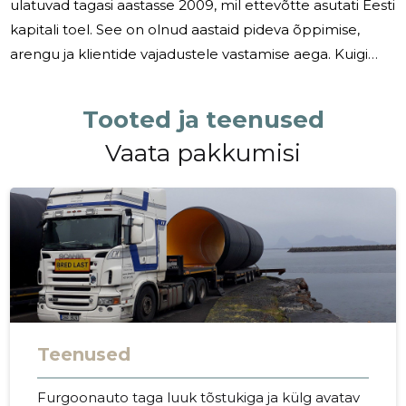
ulatuvad tagasi aastasse 2009, mil ettevõtte asutati Eesti
kapitali toel. See on olnud aastaid pideva õppimise,
arengu ja klientide vajadustele vastamise aega. Kuigi
transpordimaailm võib tunduda sageli keeruline ja
muutlik, on Janauto Groupi tiim suutnud luua maine kui
Tooted ja teenused
ettevõte, kes mitte ainult ei täida transportimise
Vaata pakkumisi
ülesandeid, vaid teeb seda usaldusväärselt, kiiresti ja
kliendi soovidele keskendunult. Me mõistame, et kauba
transportimine pole ainult logistiline ülesanne – see on
ka
Teenused
Furgoonauto taga luuk tõstukiga ja külg avatav