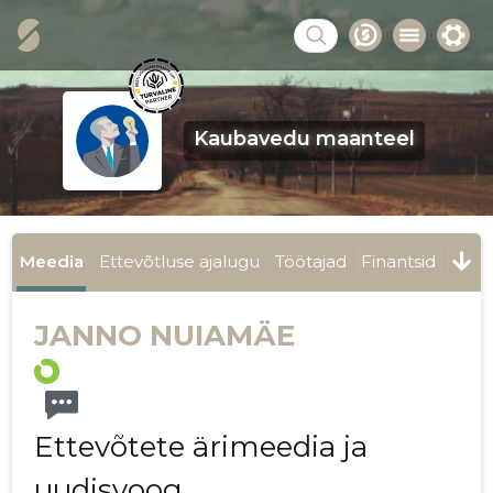
Kaubavedu maanteel
Meedia
Ettevõtluse ajalugu
Töötajad
Finantsid
JANNO NUIAMÄE
Ettevõtete ärimeedia ja
uudisvoog