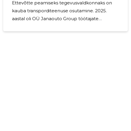
Ettevõtte peamiseks tegevusvaldkonnaks on
kauba transporditeenuse osutamine. 2025.
aastal oli OÜ Janaouto Group töötajate
keskmine arv 14 inimest. Ettevõtte tööjõukulu
olid kokku 273 714 eurot. OÜ Janauto Group
lõpetas 2025. aasta kasumiga 79 619 eurot.