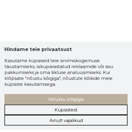
Hindame teie privaatsust
Kasutame küpsiseid teie sirvimiskogemuse
täiustamiseks, isikupärastatud reklaamide või sisu
pakkumiseks ja oma liikluse analüüsimiseks. Kui
klõpsate "nõustu kõigiga", nõustute kõikide meie
küpsiste kasutamisega.
Nõustu kõigiga
Küpsistest
Ainult vajalikud