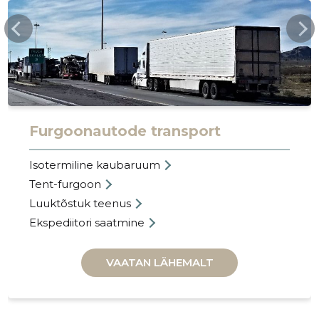
JANAUTO.EE
Furgoonautode transport
Isotermiline kaubaruum
Tent-furgoon
Luuktõstuk teenus
JANAUTO
Ekspediitori saatmine
Piiripeal
VAATAN LÄHEMALT