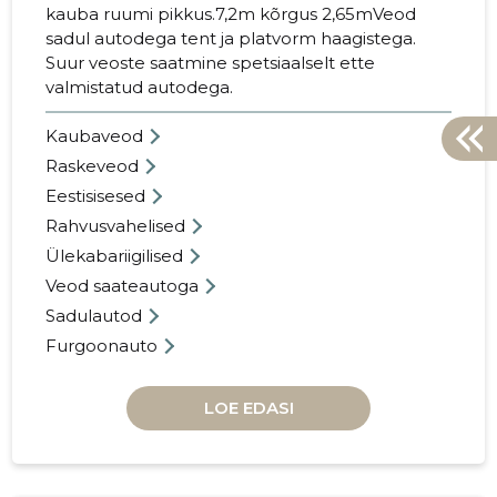
kauba ruumi pikkus.7,2m kõrgus 2,65mVeod
sadul autodega tent ja platvorm haagistega.
Suur veoste saatmine spetsiaalselt ette
valmistatud autodega.
Kaubaveod
Raskeveod
Eestisisesed
Rahvusvahelised
Ülekabariigilised
Veod saateautoga
Sadulautod
Furgoonauto
LOE EDASI
37