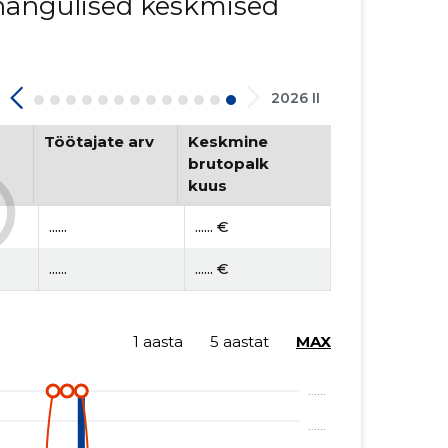
innangulised keskmised
2026 II
Töötajate arv
Keskmine
brutopalk
kuus
......
...... €
......
...... €
1 aasta
5 aastat
MAX