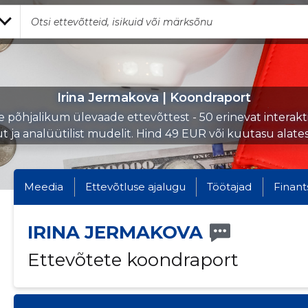
Irina Jermakova | Koondraport
e põhjalikum ülevaade ettevõttest - 50 erinevat interakti
ut ja analüütilist mudelit. Hind 49 EUR või kuutasu alate
Meedia
Ettevõtluse ajalugu
Töötajad
Finant
IRINA JERMAKOVA
Ettevõtete koondraport