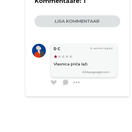
Kommentaare:
1
LISA KOMMENTAAR
D C
6 aastat tagasi
Vlasnica priča laži
Allikas:google.com