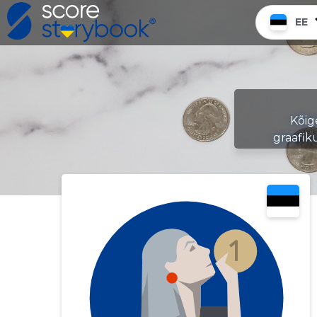
EE
Kõig
graafik