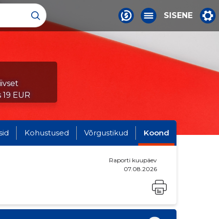
SISENE
ivset
s 19 EUR
sid
Kohustused
Võrgustikud
Koond
Raporti kuupäev
07.08.2026