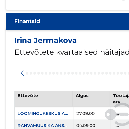
Finantsid
Irina Jermakova
Ettevõtete kvartaalsed näitaja
Ettevõte
Algus
Töötaja
arv
LOOMINGUKESKUS APLAUS MTÜ
27.09.00
......
RAHVAMUUSIKA ANSAMBEL ZLATÕJE GORÕ MTÜ
04.09.00
......