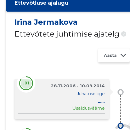
Ettevõtluse ajalugu
Irina Jermakova
Ettevõtete juhtimise ajatelg
?
Aasta
.01
28.11.2006 - 10.09.2014
Juhatuse liige
......
Usaldusväärne