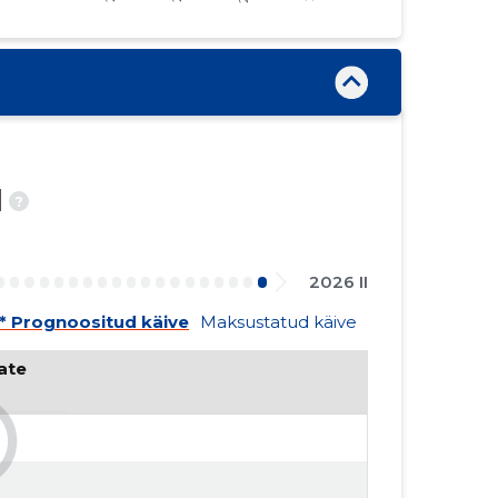
d
?
2026 II
* Prognoositud käive
Maksustatud käive
te 