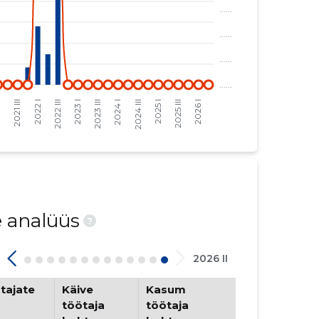
e analüüs
?
2026 II
tajate
Käive
Kasum
töötaja
töötaja