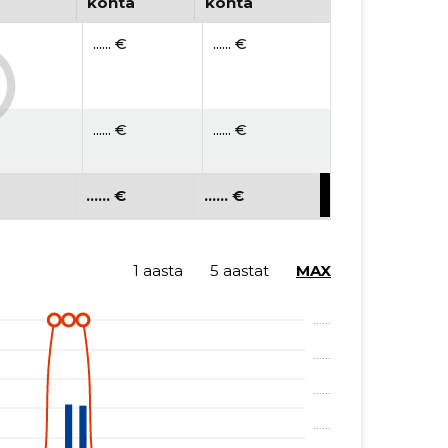
kohta
kohta
...... €
...... €
...... €
...... €
...... €
...... €
1 aasta
5 aastat
MAX