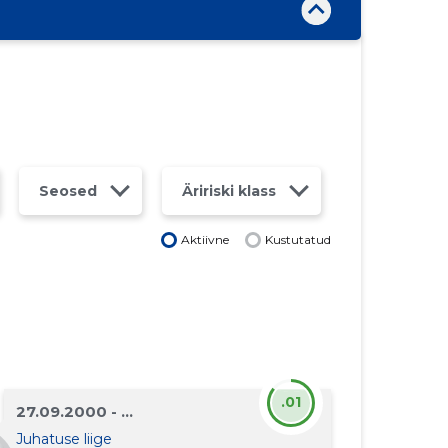
Seosed
Äririski klass
Aktiivne
Kustutatud
.01
27.09.2000 - ...
Juhatuse liige