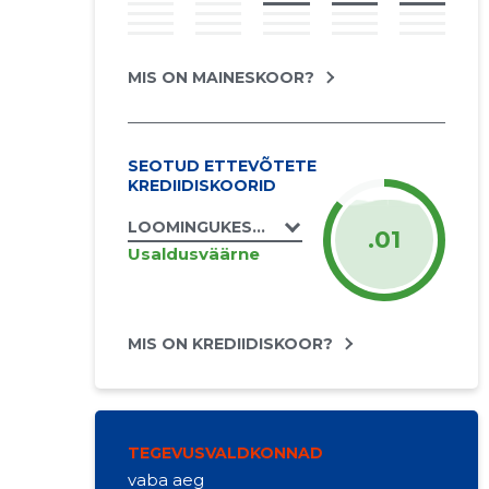
MIS ON MAINESKOOR?
SEOTUD ETTEVÕTETE
KREDIIDISKOORID
LOOMINGUKESKUS APLAUS MTÜ
.01
Usaldusväärne
MIS ON KREDIIDISKOOR?
TEGEVUSVALDKONNAD
vaba aeg