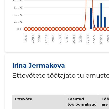
Irina Jermakova
Ettevõtete töötajate tulemust
Ettevõte
Tasutud
Töö
tööjõumaksud
arv