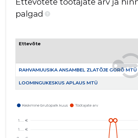
Ettevõtete töötajate arv ja h
palgad
?
Ettevõte
RAHVAMUUSIKA ANSAMBEL ZLATÕJE GORÕ MTÜ
LOOMINGUKESKUS APLAUS MTÜ