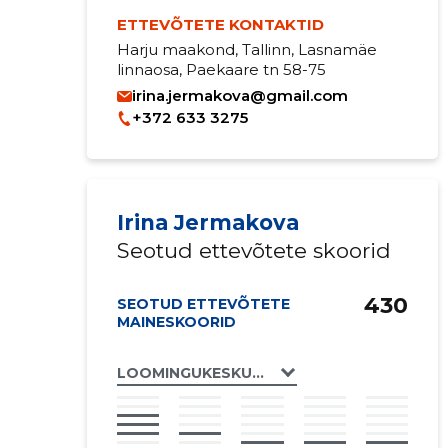
ETTEVÕTETE KONTAKTID
Harju maakond, Tallinn, Lasnamäe
linnaosa, Paekaare tn 58-75
irina.jermakova@gmail.com
+372 633 3275
Irina Jermakova
Seotud ettevõtete skoorid
430
SEOTUD ETTEVÕTETE
MAINESKOORID
LOOMINGUKESKUS APLAUS MTÜ