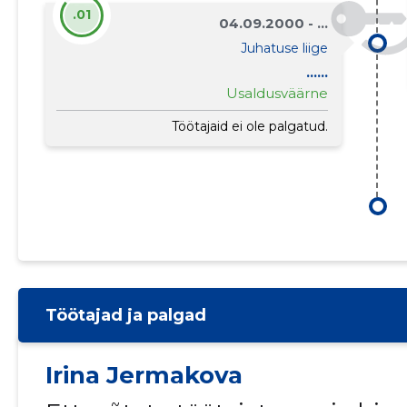
.01
04.09.2000 - ...
Juhatuse liige
......
Usaldusväärne
Töötajaid ei ole palgatud.
Töötajad ja palgad
Irina Jermakova