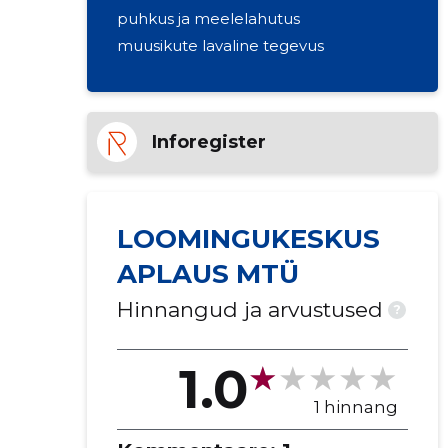
puhkus ja meelelahutus
muusikute lavaline tegevus
Inforegister
LOOMINGUKESKUS
APLAUS MTÜ
Hinnangud ja arvustused
?
1.0
1 hinnang