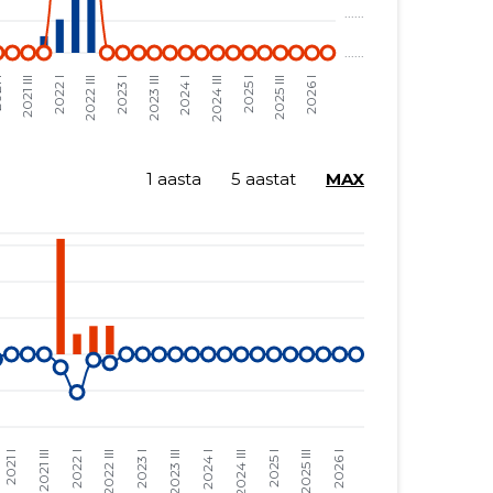
1 aasta
5 aastat
MAX