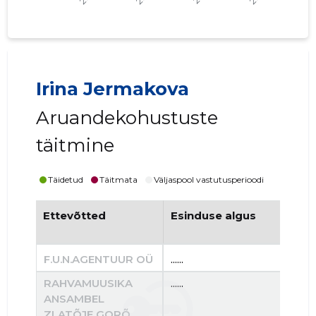
Irina Jermakova
Aruandekohustuste
täitmine
Täidetud
Täitmata
Väljaspool vastutusperioodi
Ettevõtted
Esinduse algus
Es
F.U.N.AGENTUUR OÜ
......
......
RAHVAMUUSIKA
......
......
ANSAMBEL
ZLATÕJE GORÕ