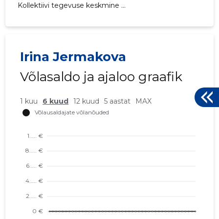
Kollektiivi tegevuse keskmine ...
4
Irina Jermakova
Võlasaldo ja ajaloo graafik
1 kuu
6 kuud
12 kuud
5 aastat
MAX
LOOMING
Usaldusv