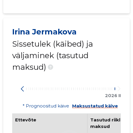
Irina Jermakova
Sissetulek (käibed) ja
väljaminek (tasutud
maksud)
?
2026 II
* Prognoositud käive
Maksustatud käive
Ettevõte
Tasutud riiklikud 
maksud