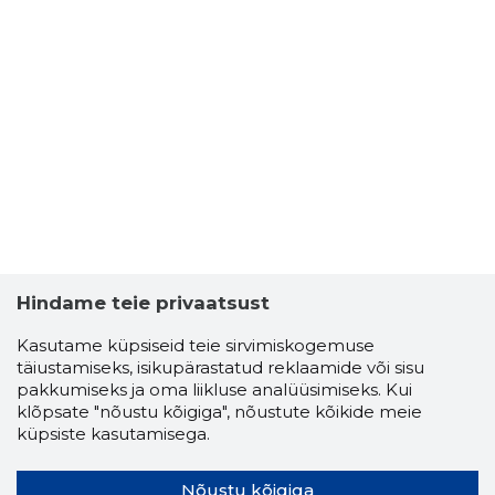
Hindame teie privaatsust
Kasutame küpsiseid teie sirvimiskogemuse
täiustamiseks, isikupärastatud reklaamide või sisu
pakkumiseks ja oma liikluse analüüsimiseks. Kui
klõpsate "nõustu kõigiga", nõustute kõikide meie
küpsiste kasutamisega.
Nõustu kõigiga