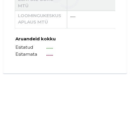
MTÜ
LOOMINGUKESKUS
......
......
APLAUS MTÜ
Aruandeid kokku
Esitatud
......
Esitamata
......