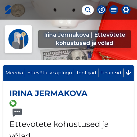
Irina Jermakova | Ettevõtete
kohustused ja võlad
Meedia
Ettevõtluse ajalugu
Töötajad
Finantsid
IRINA JERMAKOVA
Ettevõtete kohustused ja
võlad