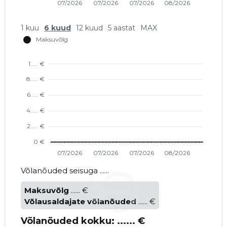
1 kuu
6 kuud
12 kuud
5 aastat
MAX
Võlanõuded seisuga ......
Maksuvõlg
...... €
Võlausaldajate võlanõuded
...... €
Võlanõuded kokku:
...... €