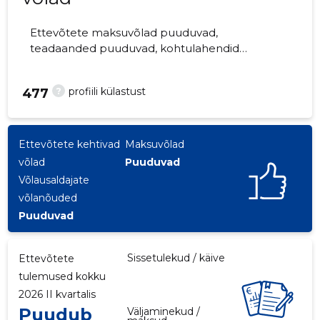
Ettevõtete maksuvõlad puuduvad,
teadaanded puuduvad, kohtulahendid
puuduvad, kohtuistungid puuduvad,
majandusaasta aruanded esitatud.
?
profiili külastust
477
Ettevõtteid jälgib 0 inimest.
Ettevõtete kehtivad
Maksuvõlad
võlad
Puuduvad
Võlausaldajate
võlanõuded
Puuduvad
Sissetulekud / käive
Ettevõtete
tulemused kokku
2026 II kvartalis
Puudub
Väljaminekud /