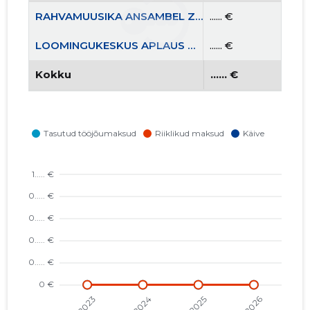
RAHVAMUUSIKA ANSAMBEL ZLATÕJE GORÕ MTÜ
...... €
LOOMINGUKESKUS APLAUS MTÜ
...... €
Kokku
...... €