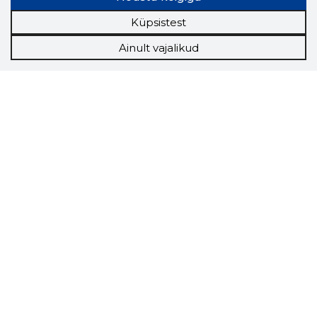
Küpsistest
Ainult vajalikud
Storybook
Chrome laiendus
Storybooki laiendus ütleb Sulle, mis firma
veebilehel Sa parajasti viibid ja kui usaldusväärne
see firma täna on.
LAADI LAIENDUS ALLA