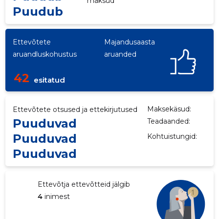
maksud
Puudub
Ettevõtete
Majandusaasta
aruandluskohustus
aruanded
42
esitatud
Maksekäsud:
Ettevõtete otsused ja ettekirjutused
Puuduvad
Teadaanded:
Puuduvad
Kohtuistungid:
Puuduvad
Ettevõtja ettevõtteid jälgib
4
inimest