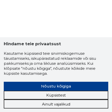
Hindame teie privaatsust
Kasutame küpsiseid teie sirvimiskogemuse
täiustamiseks, isikupärastatud reklaamide või sisu
pakkumiseks ja oma liikluse analüüsimiseks. Kui
klõpsate "nõustu kõigiga", nõustute kõikide meie
küpsiste kasutamisega.
Nõustu kõigiga
Küpsistest
Ainult vajalikud