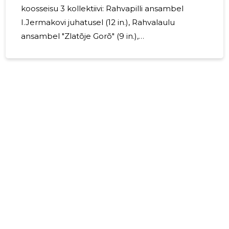
koosseisu 3 kollektiivi: Rahvapilli ansambel
I.Jermakovi juhatusel (12 in.), Rahvalaulu
ansambel "Zlatõje Gorõ" (9 in.),
estraadiansambel "Iris" (4 in.). 2025. aasta
kollektiivi tegevuse keskmine maht 10 tundides
nädala kohta. Publiku aastane orienteerud
üldarv kollektiivi 3450 inimisi esinemistel.
Kollektiivi essinemiste,kontsertide, etenduste,
võistluste, näituste jm publikule suunatud
tegevuste loetelu kuupäevade ja kohtadega (sh
välismaal): 01.03. - Maslenitsa Lasnamäel
Lasnamäe LOV 600 in. 13.09. -