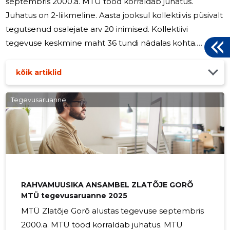
septembris 2000.a. MTÜ tööd korraldab juhatus.
Juhatus on 2-liikmeline. Aasta jooksul kollektiivis püsivalt
tegutsenud osalejate arv 20 inimised. Kollektiivi
tegevuse keskmine maht 36 tundi nädalas kohta.
Publiku aastane orienteerud üldarv 1800 kollektiivi
esinemistel. Kollektiivi esinemiste, kontsertide,
kõik artiklid
etenduste, võistluste, näituste jm publikule suunatud
tegevuste loetelu kuupäevade ja kohtadega (s.h.
Tegevusaruanne
välismaal): 20.03 Rahvusvaheline konkurss Leedus
Vilnius, Lietuva 50 in. 04.05 Konkurssi * Akordioni tähed*
Gala-kontsert Türi Kultuurimaja 250
RAHVAMUUSIKA ANSAMBEL ZLATÕJE GORÕ
MTÜ tegevusaruanne 2025
MTÜ Zlatõje Gorõ alustas tegevuse septembris
2000.a. MTÜ tööd korraldab juhatus. MTÜ