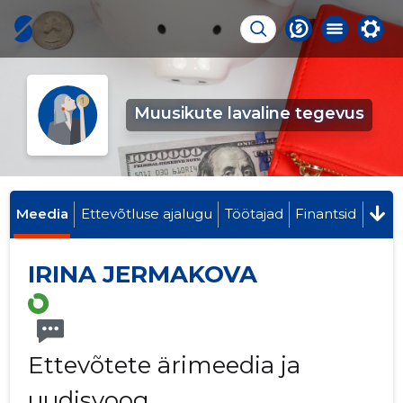
Muusikute lavaline tegevus
Meedia
Ettevõtluse ajalugu
Töötajad
Finantsid
IRINA JERMAKOVA
Ettevõtete ärimeedia ja
uudisvoog