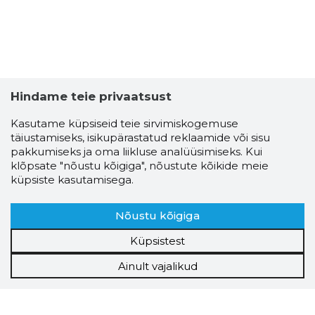
Hindame teie privaatsust
Kasutame küpsiseid teie sirvimiskogemuse
täiustamiseks, isikupärastatud reklaamide või sisu
pakkumiseks ja oma liikluse analüüsimiseks. Kui
klõpsate "nõustu kõigiga", nõustute kõikide meie
küpsiste kasutamisega.
Nõustu kõigiga
Küpsistest
Ainult vajalikud