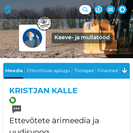
Kaeve- ja mullatööd
Meedia
Ettevõtluse ajalugu
Töötajad
Finantsid
KRISTJAN KALLE
Ettevõtete ärimeedia ja
uudisvoog