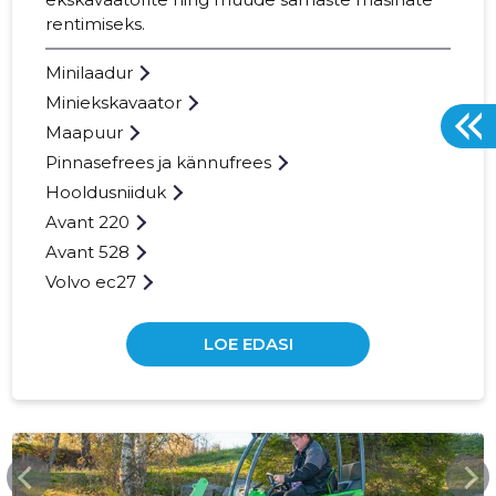
rentimiseks.
Minilaadur
Miniekskavaator
Maapuur
Pinnasefrees ja kännufrees
Hooldusniiduk
Avant 220
Avant 528
Volvo ec27
LOE EDASI
EURORENT.EE