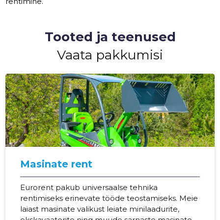
rentimine.
Tooted ja teenused
Vaata pakkumisi
Masinate rent
Eurorent pakub universaalse tehnika
rentimiseks erinevate tööde teostamiseks. Meie
laiast masinate valikust leiate minilaadurite,
ekskavaatorite ning muude sarnaste masinate