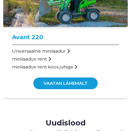
20
Avant 220
Universaalne minilaadur
minilaaduri rent
minilaaduri rent koos juhiga
VAATAN LÄHEMALT
KAUBATA
Uudislood
Usaldusv