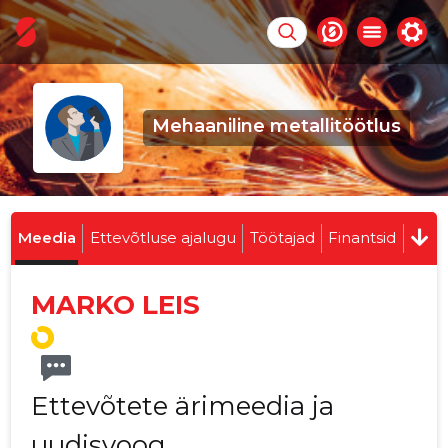
Mehaaniline metallitöötlus
Meedia
Ettevõtluse ajalugu
Töötajad
Finantsid
MARKO LEIS
Ettevõtete ärimeedia ja
uudisvoog