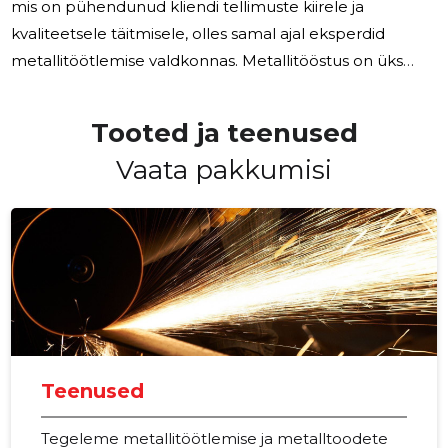
mis on pühendunud kliendi tellimuste kiirele ja
kvaliteetsele täitmisele, olles samal ajal eksperdid
metallitöötlemise valdkonnas. Metallitööstus on üks
nendest sektoritest, mis on mõeldud neile, kes oskavad
näha potentsiaali igas metallilõigus ja suudavad muuta
Tooted ja teenused
selleks peeneks käsitööks, mis täidab kliendi vajadused
Vaata pakkumisi
täpselt. MSK Grupp on ettevõte, mis on pühendunud
just sellele eesmärgile. MSK Grupp on
metallitöötlemisettevõte, mis tegutseb põhimõttel, et
kliendi rahulolu on kõige olulisem.
Teenused
Tegeleme metallitöötlemise ja metalltoodete