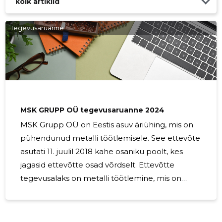
kõik artiklid
Tegevusaruanne
MSK GRUPP OÜ tegevusaruanne 2024
MSK Grupp OÜ on Eestis asuv äriühing, mis on
pühendunud metalli töötlemisele. See ettevõte
asutati 11. juulil 2018 kahe osaniku poolt, kes
jagasid ettevõtte osad võrdselt. Ettevõtte
tegevusalaks on metalli töötlemine, mis on
oluline tööstusharu, mis toetab paljusid teisi
sektoreid, sealhulgas ehitust, autotööstust ja
tootmist. Metalli töötlemine hõlmab