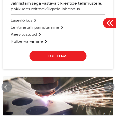
valmistamisega vastavalt klientide tellimustele,
pakkudes mitmekülgseid lahendusi.
Laserlõikus
Lehtmetalli painutamine
Keevitustööd
Pulbervärvimine
LOE EDASI
-76
MSKGRUPP.EE