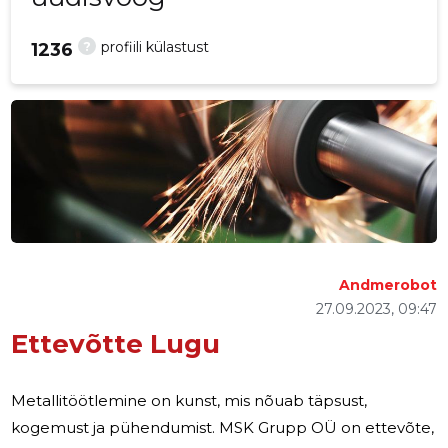
?
profiili külastust
1236
Andmerobot
27.09.2023, 09:47
Ettevõtte Lugu
Metallitöötlemine on kunst, mis nõuab täpsust,
kogemust ja pühendumist. MSK Grupp OÜ on ettevõte,