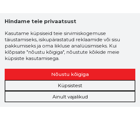
Hindame teie privaatsust
Kasutame küpsiseid teie sirvimiskogemuse
täiustamiseks, isikupärastatud reklaamide või sisu
pakkumiseks ja oma liikluse analüüsimiseks. Kui
klõpsate "nõustu kõigiga", nõustute kõikide meie
küpsiste kasutamisega.
Nõustu kõigiga
Küpsistest
Ainult vajalikud