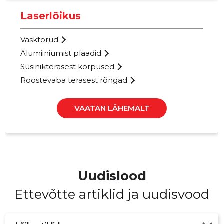
Laserlõikus
Vasktorud
Alumiiniumist plaadid
Süsinikterasest korpused
MSK GRU
Roostevaba terasest rõngad
Riskantn
VAATAN LÄHEMALT
Uudislood
Ettevõtte artiklid ja uudisvood