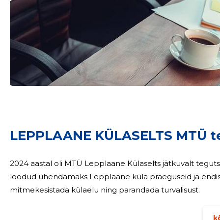
Sinu nimi
taar
LEPPLAANE KÜLASELTS MTÜ t
2024 aastal oli MTÜ Lepplaane Külaselts jätkuvalt teguts
loodud ühendamaks Lepplaane küla praeguseid ja endisi 
mitmekesistada külaelu ning parandada turvalisust.
kõ