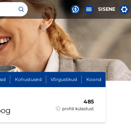
SISENE
sid
Kohustused
Võrgustikud
Koond
485
oog
?
profiili külastust