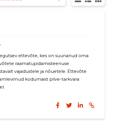
4
egutsev ettevõte, kes on suunanud oma
evõtete raamatupidamisteenuse
lt vajadustele ja nõuetele. Ettevõte
mlevimud kodumaist pilve-tarkvara
el.