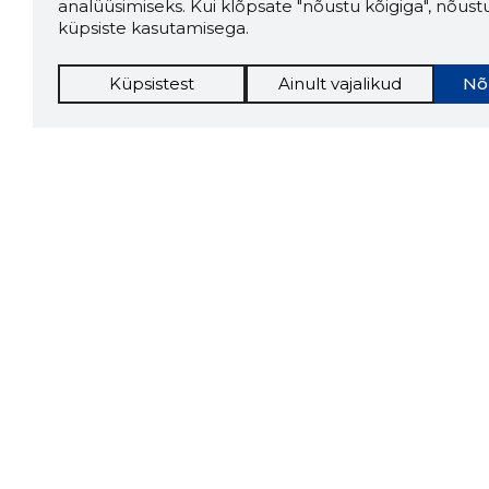
analüüsimiseks. Kui klõpsate "nõustu kõigiga", nõust
küpsiste kasutamisega.
Küpsistest
Ainult vajalikud
Nõ
Storybo