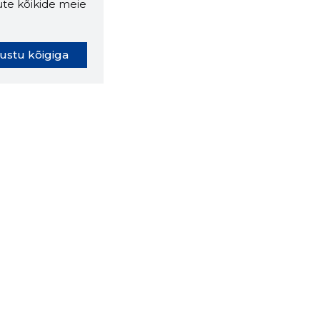
ute kõikide meie
ustu kõigiga
oki laiendus ütleb Sulle, mis