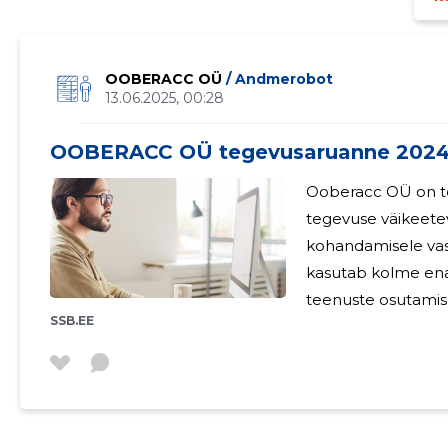
OOBERACC OÜ
/ Andmerobot
13.06.2025, 00:28
OOBERACC OÜ tegevusaruanne 202
Ooberacc OÜ on t
tegevuse väikeet
kohandamisele vastava
kasutab kolme ena
teenuste osutamis
SSB.EE