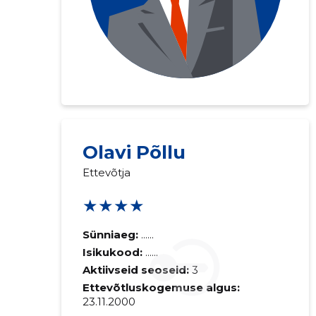
Saaja e-mail
Olavi Põllu
Ettevõtja
Sinu kommen
★★★★
Sünniaeg:
......
Isikukood:
......
Aktiivseid seoseid:
3
Ettevõtluskogemuse algus:
23.11.2000