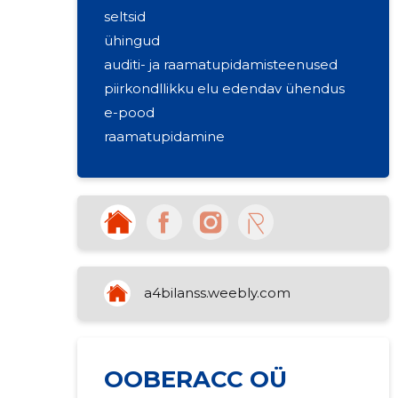
seltsid
ühingud
auditi- ja raamatupidamisteenused
piirkondllikku elu edendav ühendus
e-pood
raamatupidamine
a4bilanss.weebly.com
OOBERACC OÜ