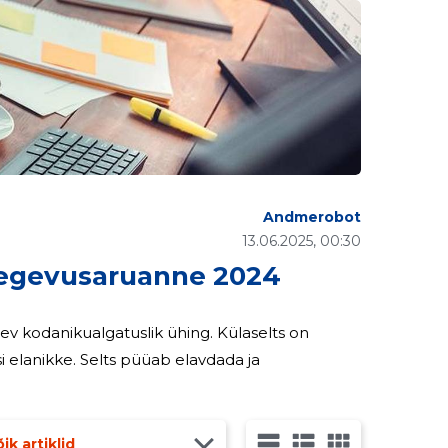
Andmerobot
13.06.2025, 00:30
egevusaruanne 2024
ev kodanikualgatuslik ühing. Külaselts on
elanikke. Selts püüab elavdada ja
ik artiklid