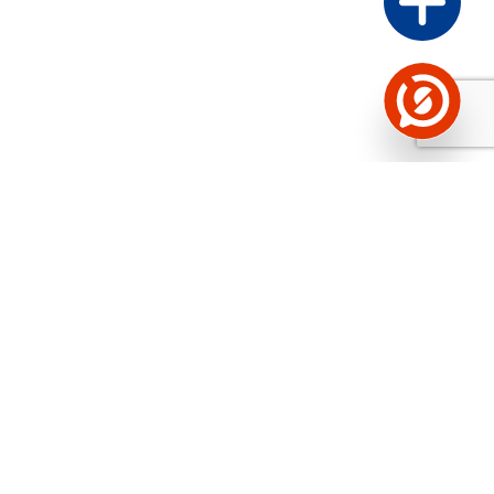
Näed helistaja tausta!
Storybooki Äpp toob