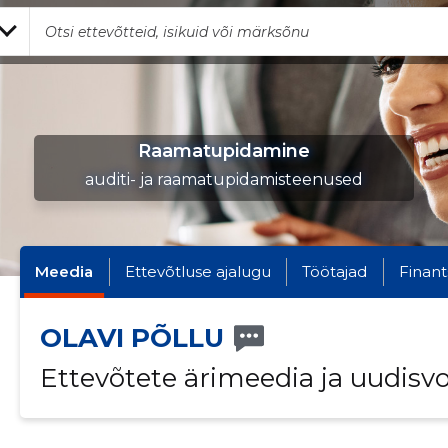
Raamatupidamine
auditi- ja raamatupidamisteenused
Meedia
Ettevõtluse ajalugu
Töötajad
Finant
OLAVI PÕLLU
Ettevõtete ärimeedia ja uudisv