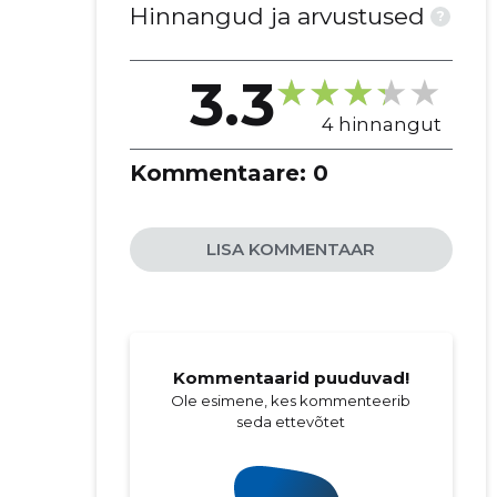
Hinnangud ja arvustused
?
3.3
4 hinnangut
Kommentaare:
0
LISA KOMMENTAAR
Kommentaarid puuduvad!
Ole esimene, kes kommenteerib
seda ettevõtet