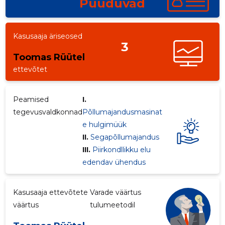
Puuduvad
Kasusaaja äriseosed
3
Toomas Rüütel
ettevõtet
Peamised
I.
tegevusvaldkonnad
Põllumajandusmasinat
e hulgimüük
II.
Segapõllumajandus
III.
Piirkondllikku elu
edendav ühendus
Kasusaaja ettevõtete
Varade väärtus
väärtus
tulumeetodil