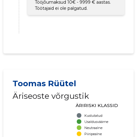
Tööjõumaksud 10€ - 9999 € aastas.
Töötajaid ei ole palgatud.
Toomas Rüütel
Äriseoste võrgustik
ÄRIRISKI KLASSID
Kustutatud
Usaldusväärne
Neutraalne
Piiripealne