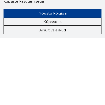
küpsiste kasutamisega.
Nõustu kõigiga
Küpsistest
Ainult vajalikud
Storybook
Chrome laiendus