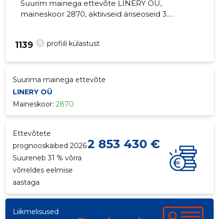
Suurim mainega ettevõte LINERY OÜ,
maineskoor 2870, aktiivseid äriseoseid 3.
Põllumajandusmasinate hulgimüük.
?
profiili külastust
1139
Suurima mainega ettevõte
LINERY OÜ
Maineskoor:
2870
Ettevõtete
2 853 430 €
prognooskäibed 2026
Suureneb 31 % võrra
võrreldes eelmise
aastaga
Liikmelisused