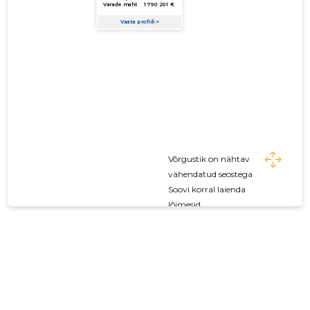
Võrgustik on nähtav
vähendatud seostega
Soovi korral laienda
lõimesid