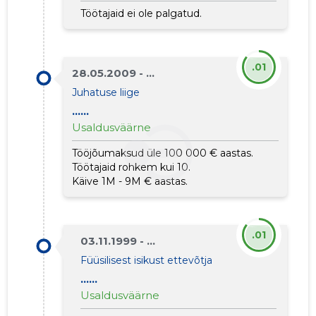
Töötajaid ei ole palgatud.
.01
28.05.2009 - ...
Juhatuse liige
......
Usaldusväärne
Tööjõumaksud üle 100 000 € aastas.
Töötajaid rohkem kui 10.
Käive 1M - 9M € aastas.
LINERY O
Usaldusv
.01
03.11.1999 - ...
Füüsilisest isikust ettevõtja
......
Usaldusväärne