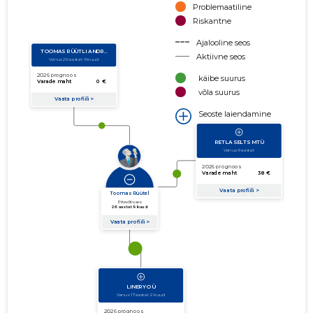
Problemaatiline
Riskantne
Ajalooline seos
Aktiivne seos
käibe suurus
võla suurus
Seoste laiendamine