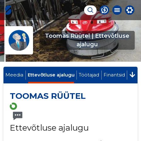
Toomas Rüütel | Ettevõtluse
ajalugu
Meedia
Ettevõtluse ajalugu
Töötajad
Finantsid
TOOMAS RÜÜTEL
Ettevõtluse ajalugu