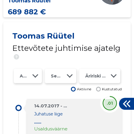
Toomas Rüütel
689 882 €
Toomas Rüütel
Ettevõtete juhtimise ajatelg
?
Aasta
Seosed
Äririski klass
Aktiivne
Kustutatud
.01
14.07.2017 - ...
28
Juhatuse liige
......
Usaldusväärne