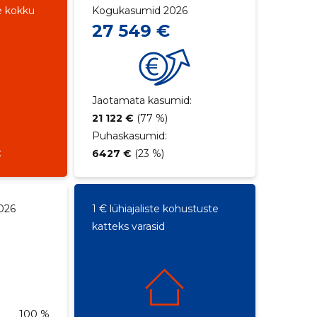
e kokku
Kogukasumid 2026
27 549 €
Jaotamata kasumid:
21 122 €
(77 %)
Puhaskasumid:
€
6427 €
(23 %)
026
1 € lühiajaliste kohustuste
katteks varasid
100 %