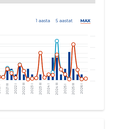
1 aasta
5 aastat
MAX