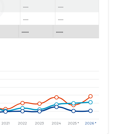
......
......
......
......
......
......