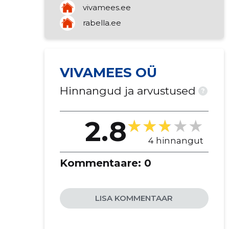
vivamees.ee
rabella.ee
VIVAMEES OÜ
Hinnangud ja arvustused
?
2.8
4 hinnangut
Kommentaare:
0
LISA KOMMENTAAR