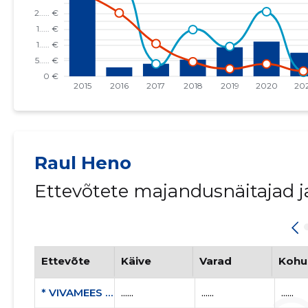
Raul Heno
Ettevõtete majandusnäitajad 
Ettevõte
Käive
Varad
Kohu
* VIVAMEES OÜ
......
......
......