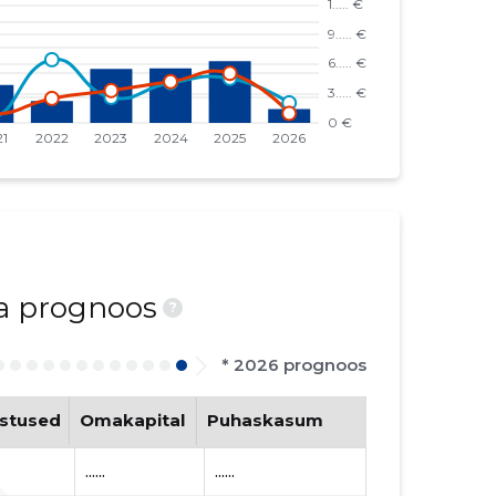
ja prognoos
?
* 2026 prognoos
stused
Omakapital
Puhaskasum
......
......