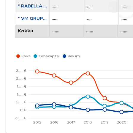
* RABELLA OÜ
......
......
......
* VM GRUPP OÜ
......
......
......
Kokku
......
......
......