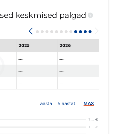
ised keskmised palgad
?
2025
2026
......
......
......
......
......
......
1 aasta
5 aastat
MAX