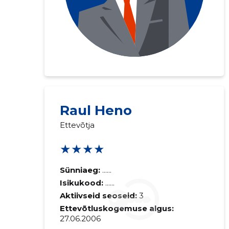
Raul Heno
Ettevõtja
★★★★
Sünniaeg:
......
Isikukood:
......
Aktiivseid seoseid:
3
Ettevõtluskogemuse algus:
27.06.2006