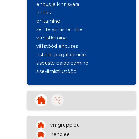
ehitus ja kinnisvara
ehitus
ehitamine
seinte viimistlemine
viimistlemine
välistööd ehituses
liistude paigaldamine
siseuste paigaldamine
siseviimistlustööd
värvimine ja klaasimine
rajatiste ehitus
vmgrupp.eu
heno.ee