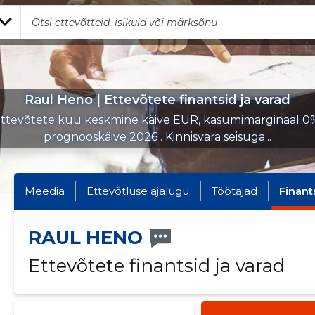
Raul Heno | Ettevõtete finantsid ja varad
ttevõtete kuu keskmine käive EUR, kasumimarginaal 0
prognooskäive 2026 . Kinnisvara seisuga...
Meedia
Ettevõtluse ajalugu
Töötajad
Finant
RAUL HENO
Ettevõtete finantsid ja varad