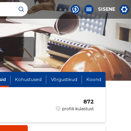
SISENE
%,
sid
Kohustused
Võrgustikud
Koond
872
?
profiili külastust