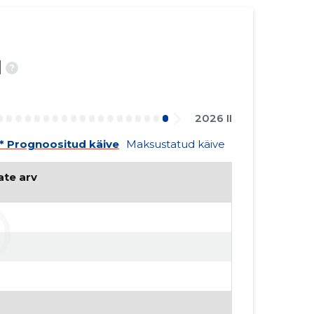
d
?
2026 II
* Prognoositud käive
Maksustatud käive
ate arv