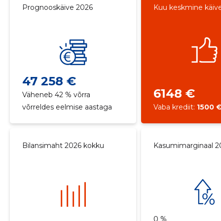
Prognooskäive 2026
Kuu keskmine käiv
47 258 €
6148 €
Väheneb 42 % võrra
võrreldes eelmise aastaga
Vaba krediit:
1500 
Bilansimaht 2026 kokku
Kasumimarginaal 2
0 %