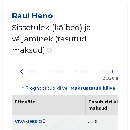
Raul Heno
Sissetulek (käibed) ja
väljaminek (tasutud
maksud)
?
2026 II
* Prognoositud käive
Maksustatud käive
Ettevõte
Tasutud riiklikud 
maksud
VIVAMEES OÜ
...... €