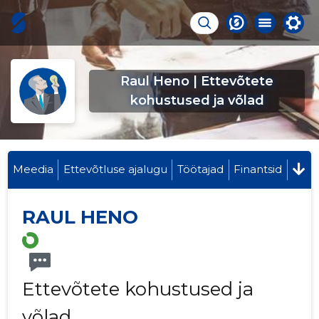
Raul Heno | Ettevõtete
kohustused ja võlad
Meedia
Ettevõtluse ajalugu
Töötajad
Finantsid
RAUL HENO
Ettevõtete kohustused ja
võlad