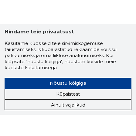
Hindame teie privaatsust
Kasutame küpsiseid teie sirvimiskogemuse
täiustamiseks, isikupärastatud reklaamide või sisu
pakkumiseks ja oma liikluse analüüsimiseks. Kui
klõpsate "nõustu kõigiga", nõustute kõikide meie
küpsiste kasutamisega.
Nõustu kõigiga
Küpsistest
Ainult vajalikud