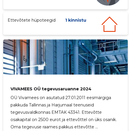
Ettevõtete hüpoteegid
1 kinnistu
VIVAMEES OÜ tegevusaruanne 2024
OÜ Vivamees on asutatud 27.01.2011 eesmärgiga
pakkuda Tallinnas ja Harjumaal teenuseid
tegevusvaldkonnas EMTAK 43341. Ettevõtte
osakapital on 2500 eurot ja ettevõttel on üks osanik.
Oma tegevuse raames pakkus ettevõtte ...
6