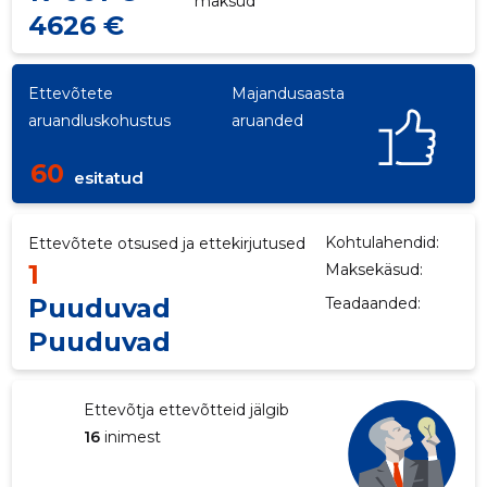
maksud
4626 €
Ettevõtete
Majandusaasta
aruandluskohustus
aruanded
60
esitatud
Kohtulahendid:
Ettevõtete otsused ja ettekirjutused
1
Maksekäsud:
Puuduvad
Teadaanded:
Puuduvad
Ettevõtja ettevõtteid jälgib
16
inimest