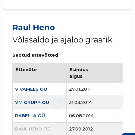
Raul Heno
Võlasaldo ja ajaloo graafik
Seotud ettevõtted
Ettevõte
Esindus
Esin
algus
lõpp
VIVAMEES OÜ
27.01.2011
..
VM GRUPP OÜ
31.03.2014
..
VIVAMEES
Usaldusv
RABELLA OÜ
06.08.2014
..
RAUL HENO FIE
27.09.2012
25.03