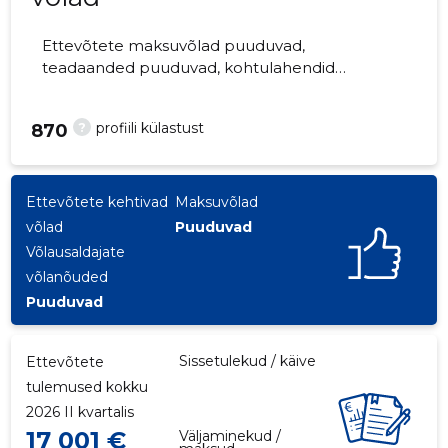
Ettevõtete maksuvõlad puuduvad,
teadaanded puuduvad, kohtulahendid
puuduvad, kohtuistungid puuduvad,
majandusaasta aruanded esitatud.
?
profiili külastust
870
Ettevõtteid jälgib 0 inimest.
Ettevõtete kehtivad
Maksuvõlad
võlad
Puuduvad
Võlausaldajate
võlanõuded
Puuduvad
Sissetulekud / käive
Ettevõtete
tulemused kokku
2026 II kvartalis
17 001 €
Väljaminekud /