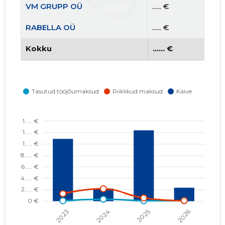
VM GRUPP OÜ
...... €
RABELLA OÜ
...... €
Kokku
...... €