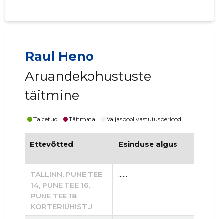
Raul Heno
Aruandekohustuste
täitmine
Täidetud
Täitmata
Väljaspool vastutusperioodi
Ettevõtted
Esinduse algus
Es
TALLINN, PUNE TEE
......
......
14, PUNE TEE 16,
PUNE TEE 18
KORTERIÜHISTU