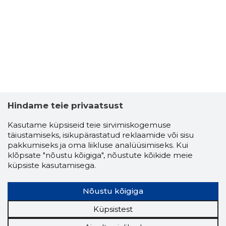
2
Hindame teie privaatsust
Kasutame küpsiseid teie sirvimiskogemuse
täiustamiseks, isikupärastatud reklaamide või sisu
pakkumiseks ja oma liikluse analüüsimiseks. Kui
klõpsate "nõustu kõigiga", nõustute kõikide meie
küpsiste kasutamisega.
Nõustu kõigiga
Küpsistest