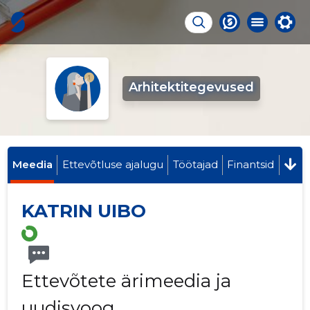
Arhitektitegevused
Meedia
Ettevõtluse ajalugu
Töötajad
Finantsid
KATRIN UIBO
Ettevõtete ärimeedia ja
uudisvoog