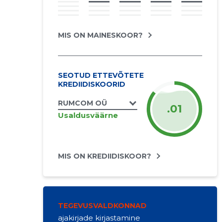
MIS ON MAINESKOOR?
SEOTUD ETTEVÕTETE
KREDIIDISKOORID
RUMCOM OÜ
.01
Usaldusväärne
MIS ON KREDIIDISKOOR?
TEGEVUSVALDKONNAD
ajakirjade kirjastamine