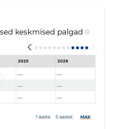
ised keskmised palgad
?
2025
2026
......
......
......
......
......
......
1 aasta
5 aastat
MAX