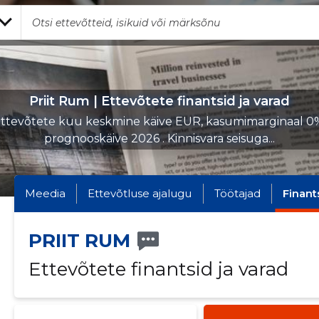
Priit Rum | Ettevõtete finantsid ja varad
ttevõtete kuu keskmine käive EUR, kasumimarginaal 0
prognooskäive 2026 . Kinnisvara seisuga...
Meedia
Ettevõtluse ajalugu
Töötajad
Finant
PRIIT RUM
Ettevõtete finantsid ja varad