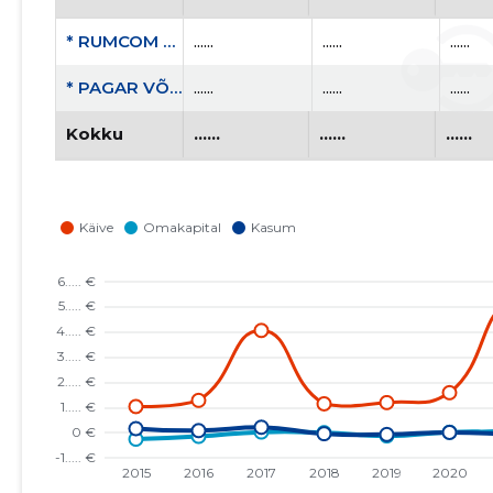
* RUMCOM OÜ
......
......
......
* PAGAR VÕTAKS OÜ
......
......
......
Kokku
......
......
......