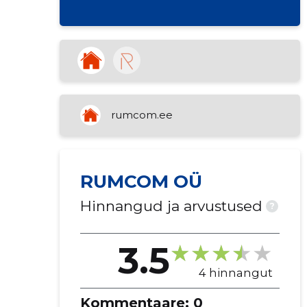
rumcom.ee
RUMCOM OÜ
Hinnangud ja arvustused
?
3.5
4 hinnangut
Kommentaare:
0