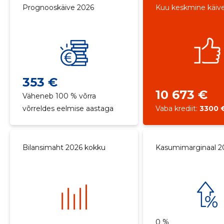
Prognooskäive 2026
Kuu keskmine käiv
353 €
10 673 €
Väheneb 100 % võrra
võrreldes eelmise aastaga
Vaba krediit:
3300 
Bilansimaht 2026 kokku
Kasumimarginaal 2
0 %