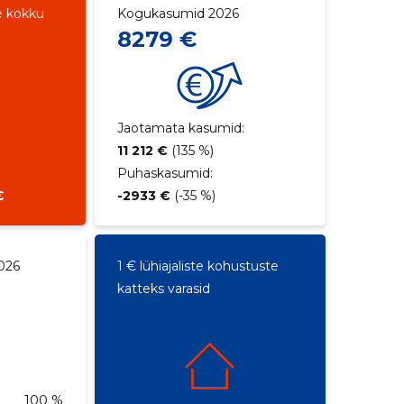
e kokku
Kogukasumid 2026
8279 €
Jaotamata kasumid:
11 212 €
(135 %)
Puhaskasumid:
€
-2933 €
(-35 %)
026
1 € lühiajaliste kohustuste
katteks varasid
100 %