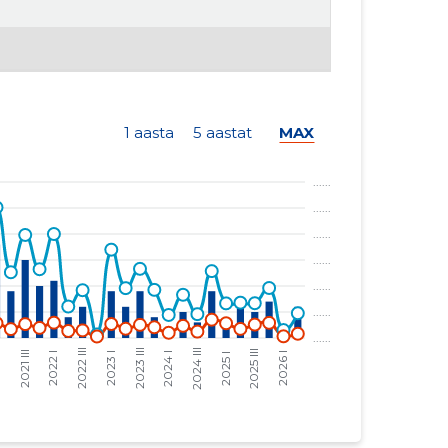
1 aasta
5 aastat
MAX