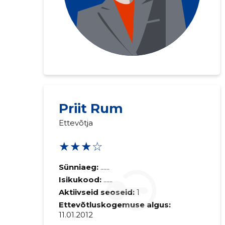
Priit Rum
Ettevõtja
★★★☆
Sünniaeg:
......
Isikukood:
......
Aktiivseid seoseid:
1
Ettevõtluskogemuse algus:
11.01.2012