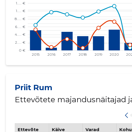
Priit Rum
Ettevõtete majandusnäitajad 
Ettevõte
Käive
Varad
Kohu