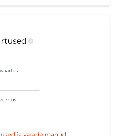
ärtused
?
oväärtus
väärtus
alused ja varade mahud