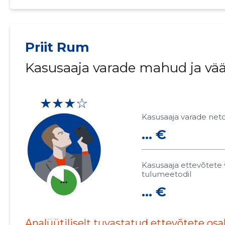
Priit Rum
Kasusaaja varade mahud ja vä
★★★☆
Kasusaaja varade net
... €
Kasusaaja ettevõtete 
tulumeetodil
more_horiz
... €
Analüütiliselt tuvastatud ettevõtete os