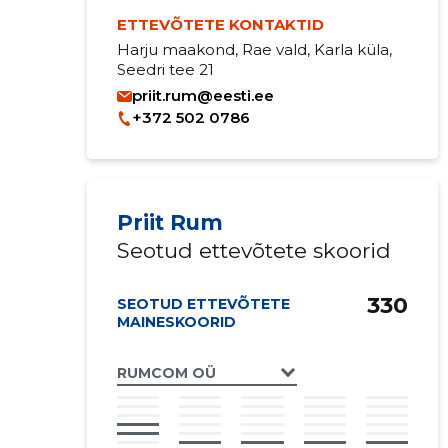
ETTEVÕTETE KONTAKTID
Harju maakond, Rae vald, Karla küla,
Seedri tee 21
priit.rum@eesti.ee
+372 502 0786
Priit Rum
Seotud ettevõtete skoorid
330
SEOTUD ETTEVÕTETE
MAINESKOORID
RUMCOM OÜ