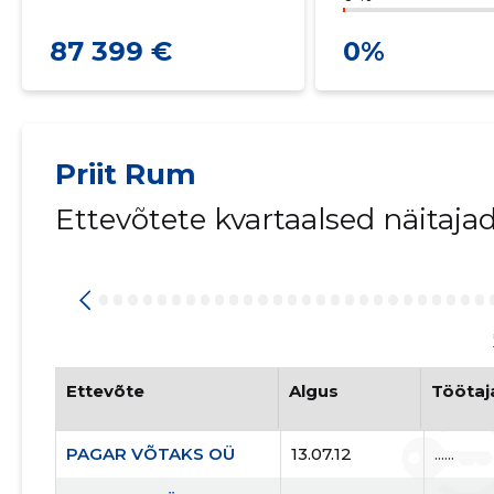
87 399 €
0%
Priit Rum
Ettevõtete kvartaalsed näitaja
Ettevõte
Algus
Töötaj
PAGAR VÕTAKS OÜ
13.07.12
......