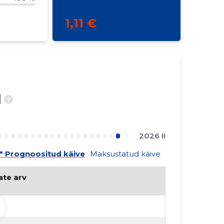
1,11 €
d
?
2026 II
* Prognoositud käive
Maksustatud käive
ate arv