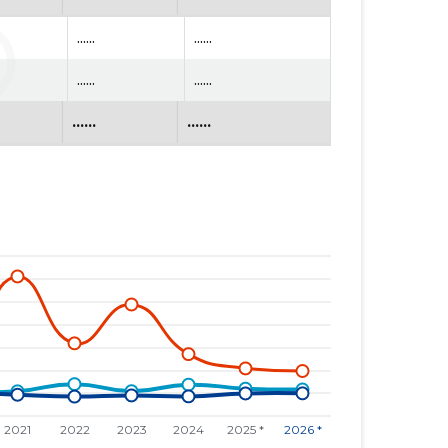
......
......
......
......
......
......