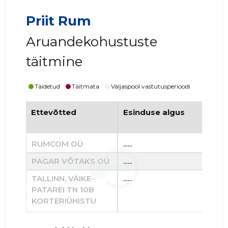
Priit Rum
Aruandekohustuste
täitmine
Täidetud
Täitmata
Väljaspool vastutusperioodi
Ettevõtted
Esinduse algus
Es
RUMCOM OÜ
......
......
PAGAR VÕTAKS OÜ
......
......
TALLINN, VÄIKE-
......
......
PATAREI TN 10B
KORTERIÜHISTU