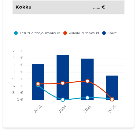
Kokku
...... €