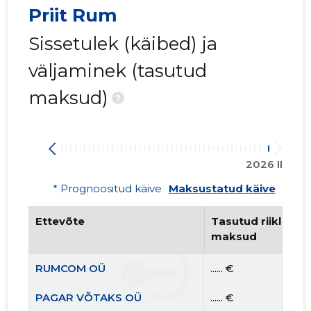
Priit Rum
Sissetulek (käibed) ja
väljaminek (tasutud
maksud)
?
2026 II
* Prognoositud käive
Maksustatud käive
Ettevõte
Tasutud riiklikud 
maksud
RUMCOM OÜ
...... €
PAGAR VÕTAKS OÜ
...... €