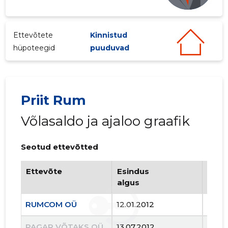
Ettevõtete
Kinnistud
hüpoteegid
puuduvad
Priit Rum
Võlasaldo ja ajaloo graafik
Seotud ettevõtted
Ettevõte
Esindus
Esin
algus
lõpp
3
RUMCOM OÜ
12.01.2012
..
PAGAR VÕTAKS OÜ
13.07.2012
24.0