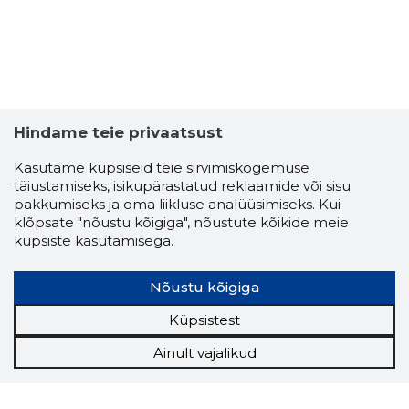
Hindame teie privaatsust
Kasutame küpsiseid teie sirvimiskogemuse
täiustamiseks, isikupärastatud reklaamide või sisu
pakkumiseks ja oma liikluse analüüsimiseks. Kui
klõpsate "nõustu kõigiga", nõustute kõikide meie
küpsiste kasutamisega.
Nõustu kõigiga
Küpsistest
Ainult vajalikud