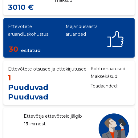
maksud
3010 €
Ettevõtete
Majandusaasta
aruandluskohustus
aruanded
30
esitatud
Kohtumäärused:
Ettevõtete otsused ja ettekirjutused
1
Maksekäsud:
Puuduvad
Teadaanded:
Puuduvad
Ettevõtja ettevõtteid jälgib
13
inimest