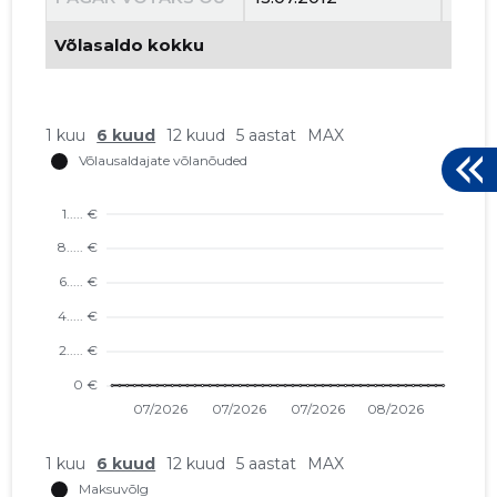
Võlasaldo kokku
1 kuu
6 kuud
12 kuud
5 aastat
MAX
RUMCOM
Usaldusv
1 kuu
6 kuud
12 kuud
5 aastat
MAX