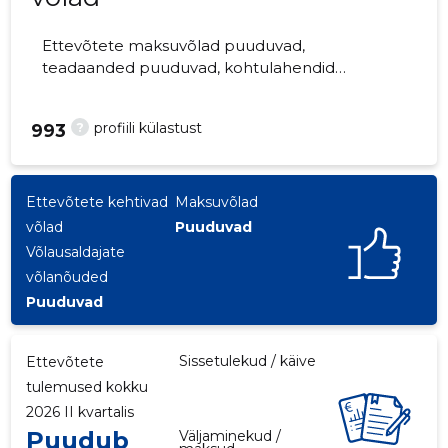
Ettevõtete maksuvõlad puuduvad,
teadaanded puuduvad, kohtulahendid
puuduvad, kohtuistungid puuduvad,
majandusaasta aruanded esitatud.
?
profiili külastust
993
Ettevõtteid jälgib 0 inimest.
Ettevõtete kehtivad
Maksuvõlad
võlad
Puuduvad
Võlausaldajate
võlanõuded
Puuduvad
Sissetulekud / käive
Ettevõtete
tulemused kokku
2026 II kvartalis
Puudub
Väljaminekud /