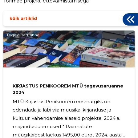
Torimäe projekti ettevalmistamisega.
kõik artiklid
Tegevusaruanne
KIRJASTUS PENIKOOREM MTÜ tegevusaruanne
2024
MTÜ Kirjastus Penikoorem eesmärgiks on
edendada ja läbi viia muusika, kirjanduse ja
kultuuri vahendamise alaseid projekte. 2024.a.
majandustulemused * Raamatute
müügikäibest laekus 1495,00 eurot 2024. aastal