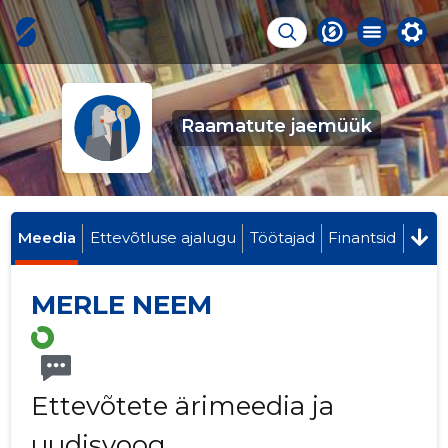
Raamatute jaemüük
Meedia
Ettevõtluse ajalugu
Töötajad
Finantsid
MERLE NEEM
Ettevõtete ärimeedia ja
uudisvoog