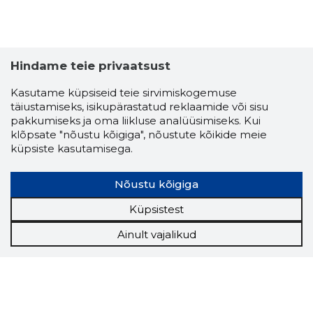
Hindame teie privaatsust
Kasutame küpsiseid teie sirvimiskogemuse
täiustamiseks, isikupärastatud reklaamide või sisu
pakkumiseks ja oma liikluse analüüsimiseks. Kui
klõpsate "nõustu kõigiga", nõustute kõikide meie
küpsiste kasutamisega.
Nõustu kõigiga
Küpsistest
Ainult vajalikud